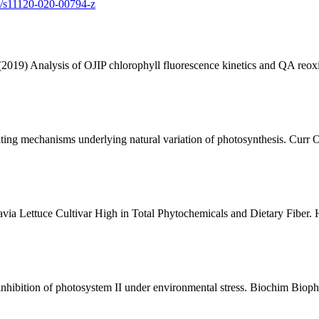
07/s11120-020-00794-z
019) Analysis of OJIP chlorophyll fluorescence kinetics and QA reoxida
ng mechanisms underlying natural variation of photosynthesis. Curr 
tavia Lettuce Cultivar High in Total Phytochemicals and Dietary Fiber
nhibition of photosystem II under environmental stress. Biochim Bio