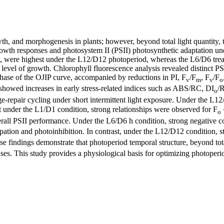
wth, and morphogenesis in plants; however, beyond total light quantity, 
growth responses and photosystem II (PSII) photosynthetic adaptation u
ght, were highest under the L12/D12 photoperiod, whereas the L6/D6 tre
level of growth. Chlorophyll fluorescence analysis revealed distinct 
 phase of the OJIP curve, accompanied by reductions in PI, F
/F
, F
/F
v
m
v
o
nt showed increases in early stress-related indices such as ABS/RC, DI
/
o
e-repair cycling under short intermittent light exposure. Under the L1
at under the L1/D1 condition, strong relationships were observed for F
o
n overall PSII performance. Under the L6/D6 h condition, strong negati
ipation and photoinhibition. In contrast, under the L12/D12 condition, 
ese findings demonstrate that photoperiod temporal structure, beyond tota
es. This study provides a physiological basis for optimizing photoperiod 