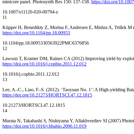
minicore panel. Photosynth Res 150: 137-158.
https://doi.org/10.10
10.1007/s11120-020-00794-z
11
Küpper H, Benedikty Z, Morina F, Andresen E, Mishra A, Trtílek M (2
https://doi.org/10.1104/pp.18.00953
10.1104/pp.18.00953
30563922
PMC6376856
12
Lawson T, Kramer DM, Raines CA (2012) Improving yield by exploiti
https://doi.org/10.1016/j.copbio.2011.12.012
10.1016/j.copbio.2011.12.012
13
Lee, A.-C., Liao, F.-S. (2012). ‘Taoyuan No. 1’: A High-yielding Ba
https://doi.org/10.21273/HORTSCI.47.12.1815
10.21273/HORTSCI.47.12.1815
14
Murata N, Takahashi S, Nishiyama Y, Allakhverdiev SI (2007) Photoi
https://doi.org/10.1016/j.bbabio.2006.11.019