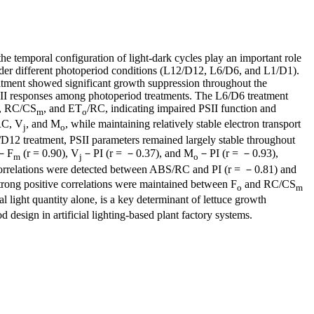
the temporal configuration of light-dark cycles play an important role
nder different photoperiod conditions (L12/D12, L6/D6, and L1/D1).
atment showed significant growth suppression throughout the
PSII responses among photoperiod treatments. The L6/D6 treatment
, RC/CS
, and ET
/RC, indicating impaired PSII function and
m
o
RC, V
, and M
, while maintaining relatively stable electron transport
j
o
2/D12 treatment, PSII parameters remained largely stable throughout
－F
(r = 0.90), V
－PI (r = －0.37), and M
－PI (r = －0.93),
m
j
o
ve correlations were detected between ABS/RC and PI (r = －0.81) and
strong positive correlations were maintained between F
and RC/CS
o
m
l light quantity alone, is a key determinant of lettuce growth
design in artificial lighting-based plant factory systems.