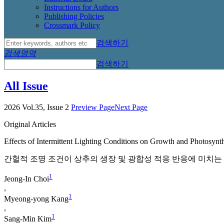
Instructions for Authors
Publishing Policies
Crossmark Policy
검색하기
검색영역
검색하기
All Issue
2026 Vol.35, Issue 2
Preview Page
Next Page
Original Articles
Effects of Intermittent Lighting Conditions on Growth and Photosynt
간헐적 조명 조건이 상추의 생장 및 광합성 적응 반응에 미치는
1
Jeong-In Choi
,
1
Myeong-yong Kang
,
1
Sang-Min Kim