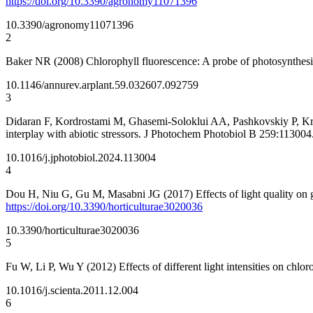
https://doi.org/10.3390/agronomy11071396
10.3390/agronomy11071396
2
Baker NR (2008) Chlorophyll fluorescence: A probe of photosynthesi
10.1146/annurev.arplant.59.032607.092759
3
Didaran F, Kordrostami M, Ghasemi-Soloklui AA, Pashkovskiy P, Kres
interplay with abiotic stressors. J Photochem Photobiol B 259:113004
10.1016/j.jphotobiol.2024.113004
4
Dou H, Niu G, Gu M, Masabni JG (2017) Effects of light quality on g
https://doi.org/10.3390/horticulturae3020036
10.3390/horticulturae3020036
5
Fu W, Li P, Wu Y (2012) Effects of different light intensities on chlor
10.1016/j.scienta.2011.12.004
6