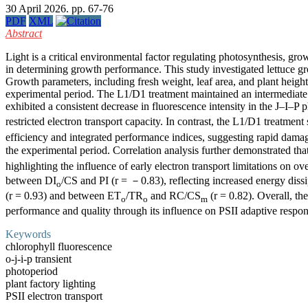
30 April 2026. pp. 67-76
PDF
XML
Abstract
Light is a critical environmental factor regulating photosynthesis, gro
in determining growth performance. This study investigated lettuce 
Growth parameters, including fresh weight, leaf area, and plant hei
experimental period. The L1/D1 treatment maintained an intermediate 
exhibited a consistent decrease in fluorescence intensity in the J–I–P
restricted electron transport capacity. In contrast, the L1/D1 treatme
efficiency and integrated performance indices, suggesting rapid damag
the experimental period. Correlation analysis further demonstrated th
highlighting the influence of early electron transport limitations o
between DI
/CS and PI (r = －0.83), reflecting increased energy diss
o
(r = 0.93) and between ET
/TR
and RC/CS
(r = 0.82). Overall, th
o
o
m
performance and quality through its influence on PSII adaptive respons
Keywords
chlorophyll fluorescence
o-j-i-p transient
photoperiod
plant factory lighting
PSII electron transport