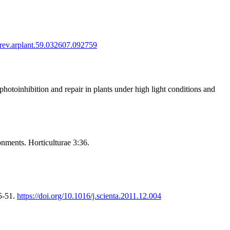
urev.arplant.59.032607.092759
oinhibition and repair in plants under high light conditions and
nments. Horticulturae 3:36.
45-51.
https://doi.org/10.1016/j.scienta.2011.12.004