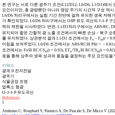
본 연구는 서로 다른 광주기 조건(L12/D12, L6/D6, L1/D
요인이지만, 총 광량뿐만 아니라 명암 주기의 시간적 구성 역시 생
L6/D6 처리구에서는 실험 기간 전반에 걸쳐 유의한 생육 저해가
가 확인되었다. L6/D6 처리구에서는 OJIP 유도 곡선의 J–I–P
력의 제한을 시사하였다. 반면, L1/D1처리구에서는 ABS/RC, D
유지되어 짧은 간헐적 광 노출 조건에서의 빠른 손상－복구 순환 
를 유지하였다. 상관분석 결과 L1/D1 조건에서는 F
－F
(r = 0.
o
m
미침을 보여주었다. L6/D6 조건에서는 ABS/RC와 PI(r = －0.81),
조건에서는 Fo와 RC/CS
(r = 0.93), ET
/TR
와 RC/CS
(r = 
m
o
o
m
응을 통해 상추의 생육 성과와 품질을 결정하는 주요 요인임을 
키워드
광계 II 전자전달
광주기
식물공장 조명
엽록소 형광
O–J–I–P 유도곡선
References
1
Amitrano C, Rouphael Y, Pannico A, De Pascale S, De Micco V (2021)