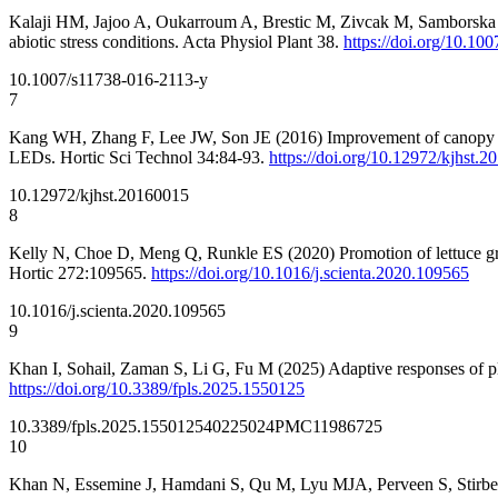
Kalaji HM, Jajoo A, Oukarroum A, Brestic M, Zivcak M, Samborska IA,
abiotic stress conditions. Acta Physiol Plant 38.
https://doi.org/10.10
10.1007/s11738-016-2113-y
7
Kang WH, Zhang F, Lee JW, Son JE (2016) Improvement of canopy ligh
LEDs. Hortic Sci Technol 34:84-93.
https://doi.org/10.12972/kjhst.
10.12972/kjhst.20160015
8
Kelly N, Choe D, Meng Q, Runkle ES (2020) Promotion of lettuce grow
Hortic 272:109565.
https://doi.org/10.1016/j.scienta.2020.109565
10.1016/j.scienta.2020.109565
9
Khan I, Sohail, Zaman S, Li G, Fu M (2025) Adaptive responses of pla
https://doi.org/10.3389/fpls.2025.1550125
10.3389/fpls.2025.1550125
40225024
PMC11986725
10
Khan N, Essemine J, Hamdani S, Qu M, Lyu MJA, Perveen S, Stirbet A,