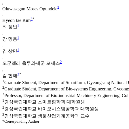
,
2
Oluwasegun Moses Ogundele
,
3
*
Hyeon-tae Kim
1
최 정인
,
1
강 명용
,
1
김 상민
,
2
오군델레 올루와세군 모세스
,
3
*
김 현태
1
Graduate Student, Department of Smartfarm, Gyeongsang National U
2
Graduate Student, Department of Bio-systems Engineering, Gyeongs
3
Professor, Department of Bio-industrial Machinery Engineering, Coll
1
경상국립대학교 스마트팜학과 대학원생
2
경상국립대학교 바이오시스템공학과 대학원생
3
경상국립대학교 생물산업기계공학과 교수
*Corresponding Author