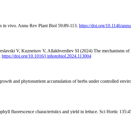
s in vivo. Annu Rev Plant Biol 59:89-113.
https://doi.org/10.1146/ann
lavski V, Kuznetsov V, Allakhverdiev SI (2024) The mechanisms of phot
.
https://doi.org/10.1016/j.jphotobiol.2024.113004
rowth and phytonutrient accumulation of herbs under controlled enviro
ophyll fluorescence characteristics and yield in lettuce. Sci Hortic 135: