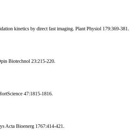
tion kinetics by direct fast imaging. Plant Physiol 179:369-381.
Opin Biotechnol 23:215-220.
. HortScience 47:1815-1816.
phys Acta Bioenerg 1767:414-421.