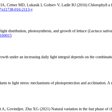
 Cetner MD, Lukasik I, Goltsev V, Ladle RJ (2016) Chlorophyll a fluo
07/s11738-016-2113-y
t distribution, photosynthesis, and growth of lettuce (
Lactuca sativa
20160015
th under an increasing daily light integral depends on the combinatio
nts to light stress: mechanisms of photoprotection and acclimation. A 
 Govindjee, Zhu XG (2021) Natural variation in the fast phase of chlo