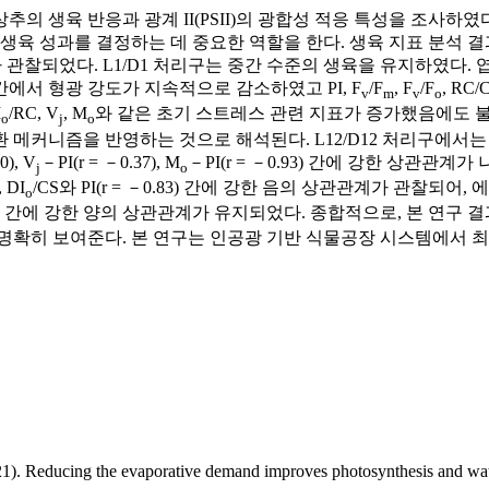
1)에서 상추의 생육 반응과 광계 II(PSII)의 광합성 적응 특성을 
육 성과를 결정하는 데 중요한 역할을 한다. 생육 지표 분석 결과 
 관찰되었다. L1/D1 처리구는 중간 수준의 생육을 유지하였다. 
 구간에서 형광 강도가 지속적으로 감소하였고 PI, F
/F
, F
/F
, RC/
v
m
v
o
I
/RC, V
, M
와 같은 초기 스트레스 관련 지표가 증가했음에도 
o
j
o
메커니즘을 반영하는 것으로 해석된다. L12/D12 처리구에서는 
90), V
－PI(r = －0.37), M
－PI(r = －0.93) 간에 강한 상관관
j
o
 DI
/CS와 PI(r = －0.83) 간에 강한 음의 상관관계가 관찰되어
o
0.82) 간에 강한 양의 상관관계가 유지되었다. 종합적으로, 본 연구
명확히 보여준다. 본 연구는 인공광 기반 식물공장 시스템에서 
. Reducing the evaporative demand improves photosynthesis and water