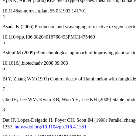
Apel K, Hirt H (2004) Reactive oxygen species: metabolism, oxidativ
10.1146/annurev.arplant.55.031903.141701
4
Asada K (2006) Production and scavenging of reactive oxygen species 
10.1104/pp.106.082040
16760493
PMC1475469
5
Ashraf M (2009) Biotechnological approach of improving plant salt t
10.1016/j.biotechadv.2008.09.003
6
Bi Y, Zhang WY (1991) Control decay of Hami melon with fungicides
7
Cho IH, Lee WM, Kwan KB, Woo YH, Lee KH (2009) Stable productio
8
Dat JF, Lopez-Delgado H, Foyer CH, Scott IM (1998) Parallel chang
1357.
https://doi.org/10.1104/pp.116.4.1351