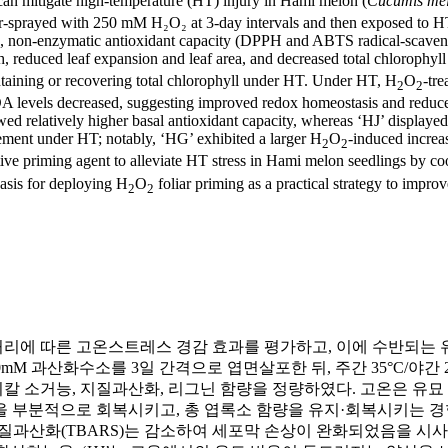
can mitigate high-temperature (HT) injury in Hami melon (
Cucumis me
ar-sprayed with 250 mM H₂O₂ at 3-day intervals and then exposed to HT 
AT), non-enzymatic antioxidant capacity (DPPH and ABTS radical-scaven
h, reduced leaf expansion and leaf area, and decreased total chlorophyl
ntaining or recovering total chlorophyll under HT. Under HT, H
O
-tr
2
2
DA levels decreased, suggesting improved redox homeostasis and redu
ed relatively higher basal antioxidant capacity, whereas ‘HJ’ displaye
rcement under HT; notably, ‘HG’ exhibited a larger H
O
-induced increa
2
2
tive priming agent to alleviate HT stress in Hami melon seedlings by 
basis for deploying H
O
foliar priming as a practical strategy to impro
2
2
 따른 고온스트레스 경감 효과를 평가하고, 이에 수반되는 유묘(‘H
mM 과산화수소를 3일 간격으로 엽면살포한 뒤, 주간 35°C/야간 
PPH 및 ABTS 라디칼 소거능, 지질과산화, 리그닌 함량을 정량하였다. 
을 부분적으로 회복시키고, 총 엽록소 함량을 유지·회복시키는 경
지질과산화(TBARS)는 감소하여 세포막 손상이 완화되었음을 시사하