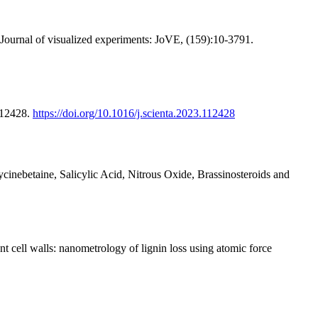
 Journal of visualized experiments: JoVE, (159):10-3791.
:112428.
https://doi.org/10.1016/j.scienta.2023.112428
betaine, Salicylic Acid, Nitrous Oxide, Brassinosteroids and
 cell walls: nanometrology of lignin loss using atomic force