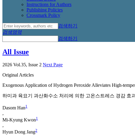
Instructions for Authors
Publishing Policies
Crossmark Policy
검색하기
검색영역
검색하기
All Issue
2026 Vol.35, Issue 2
Next Page
Original Articles
Exogenous Application of Hydrogen Peroxide Alleviates High-temper
하미과 육묘기 과산화수소 처리에 의한 고온스트레스 경감 효과
1
Dasom Han
,
1
Mi-Kyung Kwon
,
2
Hyun Dong Jang