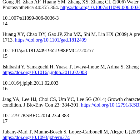
Gong JR, Zhao AF, Huang YM, Zhang XS, Zhang CL (2006) Water relatio
Photosynthetica 44:355-364.
https://doi.org/10.1007/s11099-006-003
10.1007/s11099-006-0036-3
14
Huang XY, Chao DY, Gao JP, Zhu MZ, Shi M, Lin HX (2009) A previous
1713.
https://doi.org/10.1101/gad.1812409
10.1101/gad.1812409
19651988
PMC2720257
15
Ishibashi Y, Yamaguchi H, Yuasa T, Iwaya-Inoue M, Arima S, Zheng S
https://doi.org/10.1016/j.jplph.2011.02.003
10.1016/j.jplph.2011.02.003
16
Jang YA, Lee HJ, Choi CS, Um YC, Lee SG (2014) Growth characteristics
condition. J Bio-Env Con 23: 384-391.
https://doi.org/10.12791/KS
10.12791/KSBEC.2014.23.4.383
17
Jubany-Mari T, Munne-Bosch S, Lopez-Carbonell M, Alegre L (2009) H
https://doi.org/10.1093/jxb/ern274