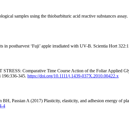
ogical samples using the thiobarbituric acid reactive substances assay.
 in postharvest ‘Fuji’ apple irradiated with UV-B. Scientia Hort 322
ESS: Comparative Time Course Action of the Foliar Applied Glycine
ci 196:336-345.
https://doi.org/10.1111/j.1439-037X.2010.00422.x
, Passian A (2017) Plasticity, elasticity, and adhesion energy of plant
4-4