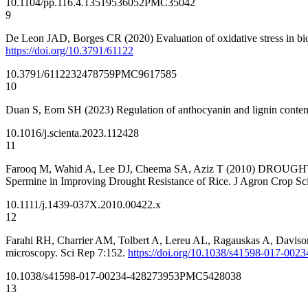
10.1104/pp.116.4.1351
9536052
PMC35042
9
De Leon JAD, Borges CR (2020) Evaluation of oxidative stress in biol
https://doi.org/10.3791/61122
10.3791/61122
32478759
PMC9617585
10
Duan S, Eom SH (2023) Regulation of anthocyanin and lignin contents
10.1016/j.scienta.2023.112428
11
Farooq M, Wahid A, Lee DJ, Cheema SA, Aziz T (2010) DROUGHT STR
Spermine in Improving Drought Resistance of Rice. J Agron Crop S
10.1111/j.1439-037X.2010.00422.x
12
Farahi RH, Charrier AM, Tolbert A, Lereu AL, Ragauskas A, Davison BH
microscopy. Sci Rep 7:152.
https://doi.org/10.1038/s41598-017-0023
10.1038/s41598-017-00234-4
28273953
PMC5428038
13