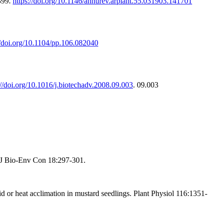
-399.
https://doi.org/10.1146/annurev.arplant.55.031903.141701
//doi.org/10.1104/pp.106.082040
://doi.org/10.1016/j.biotechadv.2008.09.003
. 09.003
 J Bio-Env Con 18:297-301.
id or heat acclimation in mustard seedlings. Plant Physiol 116:1351-