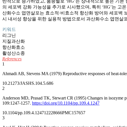
반적으로 증가하였고, 품종별로 ‘HG’는 상대적으로 높은 기본 
의 세포벽 강화 가능성을 추가로 시사했으며, 특히 ‘HG’는 
산화수소 엽면살포는 효소적·비효소적 항산화 방어와 세포벽 보
시 내서성 향상을 위한 실용적 방법으로서 과산화수소 엽면살포
키워드
리그닌
지질과산화
항산화효소
활성산소종
References
1
Ahmadi AB, Stevens MA (1979) Reproductive responses of heat-toler
10.21273/JASHS.104.5.686
2
Anderson MD, Prasad TK, Stewart CR (1995) Changes in isozyme profile
109:1247-1257.
https://doi.org/10.1104/pp.109.4.1247
10.1104/pp.109.4.1247
12228666
PMC157657
3