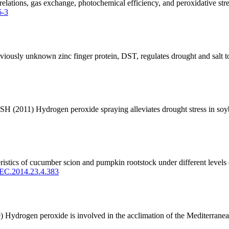
ns, gas exchange, photochemical efficiency, and peroxidative stress 
6-3
ly unknown zinc finger protein, DST, regulates drought and salt tole
H (2011) Hydrogen peroxide spraying alleviates drought stress in soyb
 of cucumber scion and pumpkin rootstock under different levels of lig
BEC.2014.23.4.383
ydrogen peroxide is involved in the acclimation of the Mediterranean