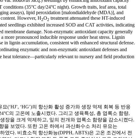
lo
var.
inodorus
Jacq.) seedlings by enhancing antioxidant capacity
conditions (35°C day/24°C night). Growth traits, leaf area, total
ging assays), lipid peroxidation [malondialdehyde (MDA)], and
l content. However, H
O
treatment attenuated these HT-induced
2
2
eated seedlings exhibited increased SOD and CAT activities, indicating
ced membrane damage. Non-enzymatic antioxidant capacity generally
d a more pronounced inducible response under heat stress. Lignin
se in lignin accumulation, consistent with enhanced structural defense.
coordinating enzymatic and non-enzymatic antioxidant defenses and
ve heat tolerance—particularly relevant to nursery and field production
J’, ‘HG’)의 항산화 활성 증가와 생장 억제 회복 등 반응
24°C의 고온에 노출시켰다. 그리고 생육특성, 총 엽록소 함량,
고온은 유묘 생장을 크게 억제하고, 잎의 전개와 엽록소 함량을 감소시켰다.
향을 보였다. 또한 고온 하에서 과산화수소 처리 유묘는
였다. 비효소적 항산화능(DPPH, ABTS)은 고온 조건에서 전