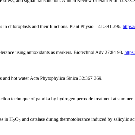
e stress, and signal transduction. Annual Review of Plant Biol 55:373
in chloroplasts and their functions. Plant Physiol 141:391-396.
https:
olerance using antioxidants as markers. Biotechnol Adv 27:84-93.
https
 and hot water Acta Phytophylica Sinica 32:367-369.
n technique of paprika by hydrogen peroxide treatment at summer.
es in H
O
and catalase during thermotolerance induced by salicylic ac
2
2