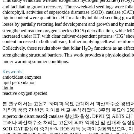
This study evaluated whether exogenous hydrogen peroxide (H
O
) 
2
2
and facilitating growth recovery. Three-week-old seedlings were foli
chlorophyll, activities of superoxide dismutase (SOD), catalase (C
lignin content were quantified. HT markedly inhibited seedling growt
losses by partially restoring leaf development and growth and by mai
strengthened reactive oxygen species (ROS) detoxification, while M
increased under HT, with clear cultivar-dependent patterns: ‘HG’ show
content increased in both cultivars, further implying cell-wall reinfo
Collectively, these results show that foliar H
O
functions as an effec
2
2
strengthening structural barriers. This work provides a physiological 
under warming summer conditions.
Keywords
antioxidant enzymes
lipid peroxidation
lignin
reactive oxygen species
본 연구에서는 고온기 하미과 육묘 단계에서 과산화수소 경엽처리에
기작과 품종 간 반응 차이를 비교·분석하였다. 3주령 유묘에 250
superoxide dismutase와 catalase 항산화 활성, D
그러나 과산화수소 처리는 고온에 의해 억제된 잎 전개와 생장
SOD·CAT 활성이 증가하여 ROS 해독 능력이 강화되었으며, 