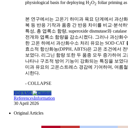
physiological basis for deploying H
O
foliar priming as
2
2
본 연구에서는 고온기 하미과 육묘 단계에서 과산화수소
복 등 반응 기작과 품종 간 반응 차이를 비교·분석하였
특성, 총 엽록소 함량, superoxide dismutase
전개와 엽록소 함량을 감소시켰다. 그러나 과산화수
한 고온 하에서 과산화수소 처리 유묘는 SOD·CAT
효소적 항산화능(DPPH, ABTS)은 고온 조건에서
보였다. 리그닌 함량 또한 두 품종 모두 증가하여 
나타나 구조적 방어 기능이 강화되는 특징을 보였다
미과 유묘의 고온스트레스 경감에 기여하며, 여름철
시한다.
- COLLAPSE
PDF
XML
References
Information
30 April 2026
Original Articles