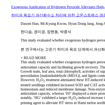
Exogenous Application of Hydrogen Peroxide Alleviates High-
하미과 육묘기 과산화수소 처리에 의한 고온스트레스 경감
Dasom Han, Mi-Kyung Kwon, Hyun Dong Jang, Jong-S
한다솜, 권미경, 장현동, 박종석
This study evaluated whether exogenous hydrogen pero
본 연구에서는 고온기 하미과 육묘 단계에서 과산화수소
+ READ MORE
This study evaluated whether exogenous hydrogen pero
antioxidant capacity and facilitating growth recovery. 
Growth traits, leaf area, total chlorophyll, activities 
peroxidation [malondialdehyde (MDA)], and lignin conten
However, H
O
treatment attenuated these HT-induced l
2
2
treated seedlings exhibited increased SOD and CAT activ
homeostasis and reduced membrane damage. Non-enzymatic
antioxidant capacity, whereas ‘HJ’ displayed a more prono
notably, ‘HG’ exhibited a larger H
O
-induced increase i
2
2
priming agent to alleviate HT stress in Hami melon seedl