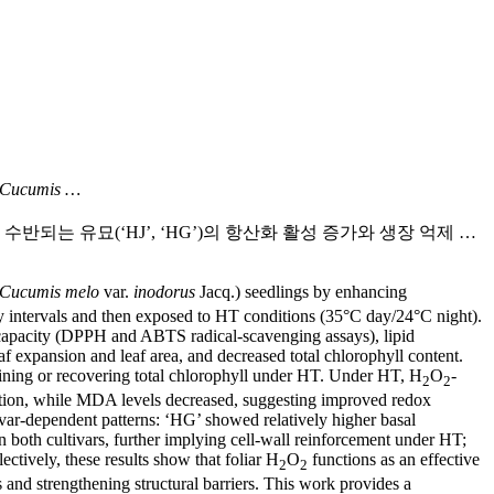
Cucumis …
는 유묘(‘HJ’, ‘HG’)의 항산화 활성 증가와 생장 억제 …
Cucumis melo
var.
inodorus
Jacq.) seedlings by enhancing
y intervals and then exposed to HT conditions (35°C day/24°C night).
nt capacity (DPPH and ABTS radical-scavenging assays), lipid
 expansion and leaf area, and decreased total chlorophyll content.
aining or recovering total chlorophyll under HT. Under HT, H
O
-
2
2
cation, while MDA levels decreased, suggesting improved redox
ar-dependent patterns: ‘HG’ showed relatively higher basal
n both cultivars, further implying cell-wall reinforcement under HT;
ectively, these results show that foliar H
O
functions as an effective
2
2
and strengthening structural barriers. This work provides a