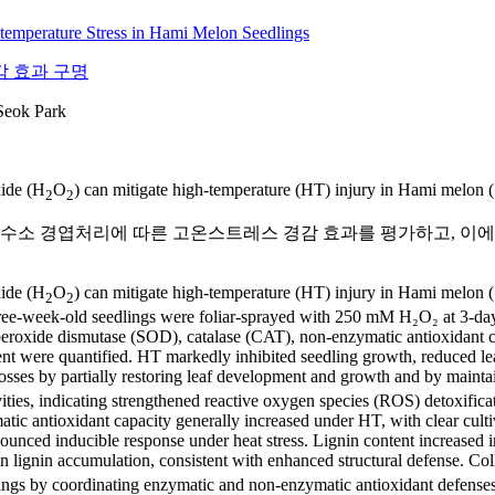
temperature Stress in Hami Melon Seedlings
 효과 구명
eok Park
xide (H
O
) can mitigate high-temperature (HT) injury in Hami melon (
2
2
 경엽처리에 따른 고온스트레스 경감 효과를 평가하고, 이에 수반되
xide (H
O
) can mitigate high-temperature (HT) injury in Hami melon (
2
2
Three-week-old seedlings were foliar-sprayed with 250 mM H₂O₂ at 3-da
of superoxide dismutase (SOD), catalase (CAT), non-enzymatic antioxida
t were quantified. HT markedly inhibited seedling growth, reduced leaf
osses by partially restoring leaf development and growth and by maint
ities, indicating strengthened reactive oxygen species (ROS) detoxifi
 antioxidant capacity generally increased under HT, with clear cultiv
unced inducible response under heat stress. Lignin content increased i
n lignin accumulation, consistent with enhanced structural defense. Coll
ings by coordinating enzymatic and non-enzymatic antioxidant defenses 