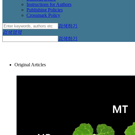
Instructions for Authors
Publishing Policies
Crossmark Policy
검색하기
검색영역
검색하기
Original Articles