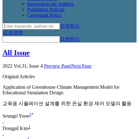
Instructions for Authors
Publishing Policies
Crossmark Policy
검색하기
검색영역
검색하기
All Issue
2022 Vol.31, Issue 4
Preview Page
Next Page
Original Articles
Application of Greenhouse Climate Management Model for
Educational Simulation Design
교육용 시뮬레이션 설계를 위한 온실 환경 제어 모델의 활용
1
*
Seungri Yoon
,
1
Dongpil Kim
,