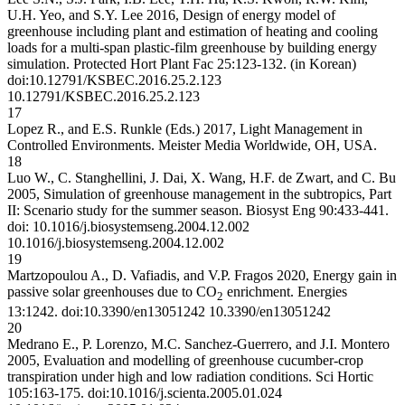
U.H. Yeo, and S.Y. Lee 2016, Design of energy model of
greenhouse including plant and estimation of heating and cooling
loads for a multi-span plastic-film greenhouse by building energy
simulation. Protected Hort Plant Fac 25:123-132. (in Korean)
doi:10.12791/KSBEC.2016.25.2.123
10.12791/KSBEC.2016.25.2.123
17
Lopez R., and E.S. Runkle (Eds.) 2017, Light Management in
Controlled Environments. Meister Media Worldwide, OH, USA.
18
Luo W., C. Stanghellini, J. Dai, X. Wang, H.F. de Zwart, and C. Bu
2005, Simulation of greenhouse management in the subtropics, Part
II: Scenario study for the summer season. Biosyst Eng 90:433-441.
doi: 10.1016/j.biosystemseng.2004.12.002
10.1016/j.biosystemseng.2004.12.002
19
Martzopoulou A., D. Vafiadis, and V.P. Fragos 2020, Energy gain in
passive solar greenhouses due to CO
enrichment. Energies
2
13:1242. doi:10.3390/en13051242
10.3390/en13051242
20
Medrano E., P. Lorenzo, M.C. Sanchez-Guerrero, and J.I. Montero
2005, Evaluation and modelling of greenhouse cucumber-crop
transpiration under high and low radiation conditions. Sci Hortic
105:163-175. doi:10.1016/j.scienta.2005.01.024