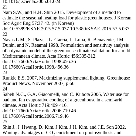
10.1016/j.scienta.2005.01.024
21
Nam S.W., and H.H. Shin 2015, Development of a method to
estimate the seasonal heating load for plastic greenhouses. J Korean
Soc Agric Eng 57:37-42. (in Korean)
doi:10.5389/KSAE.2015.57.5.037
10.5389/KSAE.2015.57.5.037
22
Navas L.M., S. Plaza, J.L. García, L. Luna, R. Benavente, J.M.
Durán, and N. Retamal 1998, Formulation and sensitivity analysis
of a dynamic model of the greenhouse climate validation for a mild
Mediterranean climate. Acta Hortic 456:305-312.
doi:10.17660/ActaHortic.1998.456.36
10.17660/ActaHortic.1998.456.36
23
Runkle E.S. 2007, Maximizing supplemental lighting. Greenhouse
Product News, November 2007, p 66.
24
Sabeh N.C., G.A. Giacomelli, and C. Kubota 2006, Water use for
pad and fan evaporative cooling of a greenhouse in a semi-arid
climate. Acta Hortic 719:409-416.
doi:10.17660/ActaHortic.2006.719.46
10.17660/ActaHortic.2006.719.46
25
Shin J., I. Hwang, D. Kim, J.Kim, J.H. Kim, and J.E. Son 2022,
Waning advantages of CO
enrichment on photosynthesis and
2