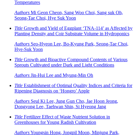
Temperatures
Authors
Mi Geon Cheon, Sang Woo Choi, Sang suk Oh,
Seong-Tae Choi, Hye Suk Yoon
Title
Growth and Yield of Eggplant ‘TNA-114’ as Affected by
Planting Density and Coir Substrate Volume in Hydroponics
Authors
Seo-Hyeon Lee, Bo-Kyung Park, Seong-Tae Choi,
Hye-Suk Yoon
Title
Growth and Bioactive Compound Contents of Various
Sprouts Cultivated under Dark and Light Conditions
Authors
Jin-Hui Lee and Myung-Min Oh
Title
Establishment of Optimal Quality Indices and Criteria for
Ripening Diagnosis on ‘Hongro’ Apple
Authors
Seul Ki Lee, Jung Gun Cho, Jae Hoon Jeong,
Dongyong Lee, Taehwan Shin, Si Hyeong Jang
Title
Fertilizer Effect of Waste Nutrient Solution in
Greenhouses for Young Radish Cultivation
Authors
Youngsin Hong, Jongpil Moon, Minjung Park,