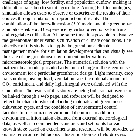
challenges of aging, low fertility, and population outflow, making it
difficult to transition to smart agriculture. Among ICT technologies,
simulation allows users to observe or experience the results of their
choices through imitation or reproduction of reality. The
combination of the three-dimension (3D) model and the greenhouse
simulator enable a 3D experience by virtual greenhouse for fruits
and vegetable cultivation. At the same time, it is possible to visualize
the greenhouse under various cultivation or climate conditions. The
objective of this study is to apply the greenhouse climate
management model for simulation development that can visually see
the state of the greenhouse environment under various
micrometeorological properties. The numerical solution with the
mathematical model provided a dynamic change in the greenhouse
environment for a particular greenhouse design. Light intensity, crop
transpiration, heating load, ventilation rate, the optimal amount of
CO
enrichment, and daily light integral were calculated with the
2
simulation. The results of this study are being built so that users can
be linked through a web page, and software will be designed to
reflect the characteristics of cladding materials and greenhouses,
cultivation types, and the condition of environmental control
facilities for customized environmental control. In addition,
environmental information obtained from external meteorological
data, as well as recommended standards and set points for each
growth stage based on experiments and research, will be provided as
optimal environmental factors. This simulation can help growers,