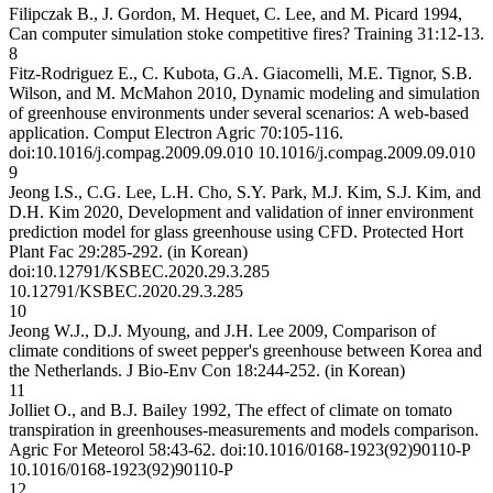
Filipczak B., J. Gordon, M. Hequet, C. Lee, and M. Picard 1994,
Can computer simulation stoke competitive fires? Training 31:12-13.
8
Fitz-Rodriguez E., C. Kubota, G.A. Giacomelli, M.E. Tignor, S.B.
Wilson, and M. McMahon 2010, Dynamic modeling and simulation
of greenhouse environments under several scenarios: A web-based
application. Comput Electron Agric 70:105-116.
doi:10.1016/j.compag.2009.09.010
10.1016/j.compag.2009.09.010
9
Jeong I.S., C.G. Lee, L.H. Cho, S.Y. Park, M.J. Kim, S.J. Kim, and
D.H. Kim 2020, Development and validation of inner environment
prediction model for glass greenhouse using CFD. Protected Hort
Plant Fac 29:285-292. (in Korean)
doi:10.12791/KSBEC.2020.29.3.285
10.12791/KSBEC.2020.29.3.285
10
Jeong W.J., D.J. Myoung, and J.H. Lee 2009, Comparison of
climate conditions of sweet pepper's greenhouse between Korea and
the Netherlands. J Bio-Env Con 18:244-252. (in Korean)
11
Jolliet O., and B.J. Bailey 1992, The effect of climate on tomato
transpiration in greenhouses-measurements and models comparison.
Agric For Meteorol 58:43-62. doi:10.1016/0168-1923(92)90110-P
10.1016/0168-1923(92)90110-P
12