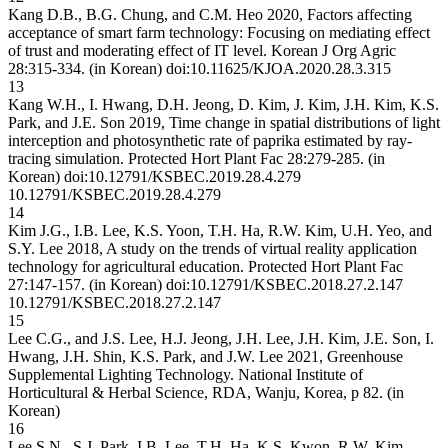
Kang D.B., B.G. Chung, and C.M. Heo 2020, Factors affecting
acceptance of smart farm technology: Focusing on mediating effect
of trust and moderating effect of IT level. Korean J Org Agric
28:315-334. (in Korean) doi:10.11625/KJOA.2020.28.3.315
13
Kang W.H., I. Hwang, D.H. Jeong, D. Kim, J. Kim, J.H. Kim, K.S.
Park, and J.E. Son 2019, Time change in spatial distributions of light
interception and photosynthetic rate of paprika estimated by ray-
tracing simulation. Protected Hort Plant Fac 28:279-285. (in
Korean) doi:10.12791/KSBEC.2019.28.4.279
10.12791/KSBEC.2019.28.4.279
14
Kim J.G., I.B. Lee, K.S. Yoon, T.H. Ha, R.W. Kim, U.H. Yeo, and
S.Y. Lee 2018, A study on the trends of virtual reality application
technology for agricultural education. Protected Hort Plant Fac
27:147-157. (in Korean) doi:10.12791/KSBEC.2018.27.2.147
10.12791/KSBEC.2018.27.2.147
15
Lee C.G., and J.S. Lee, H.J. Jeong, J.H. Lee, J.H. Kim, J.E. Son, I.
Hwang, J.H. Shin, K.S. Park, and J.W. Lee 2021, Greenhouse
Supplemental Lighting Technology. National Institute of
Horticultural & Herbal Science, RDA, Wanju, Korea, p 82. (in
Korean)
16
Lee S.N., S.J. Park, I.B. Lee, T.H. Ha, K.S. Kwon, R.W. Kim,