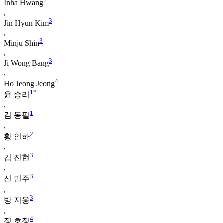
2
Inha Hwang
,
3
Jin Hyun Kim
,
3
Minju Shin
,
3
Ji Wong Bang
,
4
Ho Jeong Jeong
1
*
윤 승리
,
1
김 동필
,
2
황 인하
,
3
김 진현
,
3
신 민주
,
3
방 지웅
,
4
정 호정