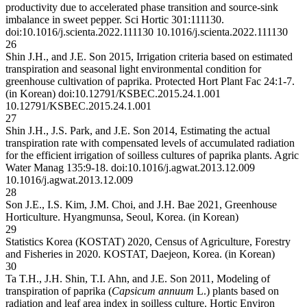
productivity due to accelerated phase transition and source-sink
imbalance in sweet pepper. Sci Hortic 301:111130.
doi:10.1016/j.scienta.2022.111130
10.1016/j.scienta.2022.111130
26
Shin J.H., and J.E. Son 2015, Irrigation criteria based on estimated
transpiration and seasonal light environmental condition for
greenhouse cultivation of paprika. Protected Hort Plant Fac 24:1-7.
(in Korean) doi:10.12791/KSBEC.2015.24.1.001
10.12791/KSBEC.2015.24.1.001
27
Shin J.H., J.S. Park, and J.E. Son 2014, Estimating the actual
transpiration rate with compensated levels of accumulated radiation
for the efficient irrigation of soilless cultures of paprika plants. Agric
Water Manag 135:9-18. doi:10.1016/j.agwat.2013.12.009
10.1016/j.agwat.2013.12.009
28
Son J.E., I.S. Kim, J.M. Choi, and J.H. Bae 2021, Greenhouse
Horticulture. Hyangmunsa, Seoul, Korea. (in Korean)
29
Statistics Korea (KOSTAT) 2020, Census of Agriculture, Forestry
and Fisheries in 2020. KOSTAT, Daejeon, Korea. (in Korean)
30
Ta T.H., J.H. Shin, T.I. Ahn, and J.E. Son 2011, Modeling of
transpiration of paprika (
Capsicum annuum
L.) plants based on
radiation and leaf area index in soilless culture. Hortic Environ