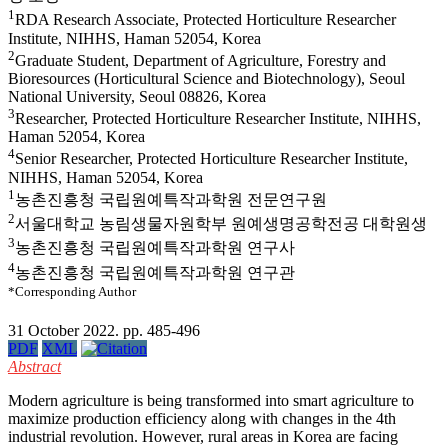
1
RDA Research Associate, Protected Horticulture Researcher
Institute, NIHHS, Haman 52054, Korea
2
Graduate Student, Department of Agriculture, Forestry and
Bioresources (Horticultural Science and Biotechnology), Seoul
National University, Seoul 08826, Korea
3
Researcher, Protected Horticulture Researcher Institute, NIHHS,
Haman 52054, Korea
4
Senior Researcher, Protected Horticulture Researcher Institute,
NIHHS, Haman 52054, Korea
1
농촌진흥청 국립원예특작과학원 전문연구원
2
서울대학교 농림생물자원학부 원예생명공학전공 대학원생
3
농촌진흥청 국립원예특작과학원 연구사
4
농촌진흥청 국립원예특작과학원 연구관
*Corresponding Author
31 October 2022. pp. 485-496
PDF
XML
Abstract
Modern agriculture is being transformed into smart agriculture to
maximize production efficiency along with changes in the 4th
industrial revolution. However, rural areas in Korea are facing