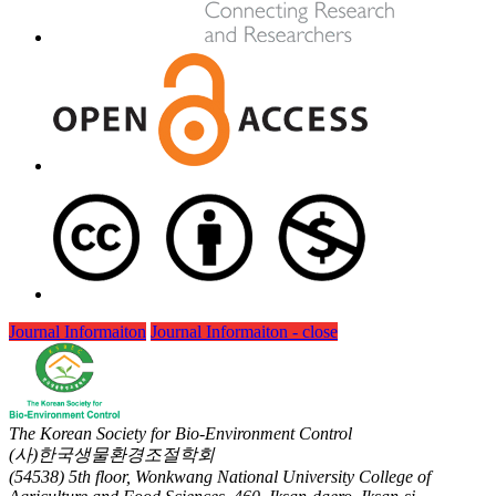
Journal Informaiton
Journal Informaiton - close
The Korean Society for Bio-Environment Control
(사)한국생물환경조절학회
(54538) 5th floor, Wonkwang National University College of