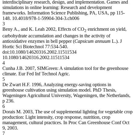
interdisciplinary research, design, and implementation. Games and
simulations in online learning: Research and development
frameworks. Information Science Publishing, PA, USA, pp 115-
148.
10.4018/978-1-59904-304-3.ch006
3
Beny A., and K. Leah 2002, Effects of CO
enrichment on yield,
2
carbohydrate accumulation and changes in the activity of
antioxidative enzymes in bell pepper (
Capsicum annuum
L.). J
Hortic Sci Biotechnol 77:534-540.
doi:10.1080/14620316.2002.11511534
10.1080/14620316.2002.11511534
4
Cunha J.B. 2007, SIMGreen: A simulation tool for the greenhouse
climate. Eur Fed Inf Technol Agric.
5
De Zwart H.F. 1996, Analyzing energy-saving options in
greenhouse cultivation using simulation model. PhD Thesis,
Wageningen Agricultural University, Wageningen, the Netherlands,
p 236.
6
Dorais M. 2003, The use of supplemental lighting for vegetable crop
production: Light intensity, crop response, nutrition, crop
management, cultural practices. In Proc Can Greenhouse Conf Oct
9, 2003.
7