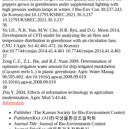
peppers grown in greenhouses under supplemental lighting with
high pressure sodium lamps in winter. J Bio-Env Con 30:237-243.
(in Korean) doi:10.12791/KSBEC.2021.30.3.237
10.12791/KSBEC.2021.30.3.237
36
Yu I.H., N.K. Yun, M.W. Cho, H.R. Ryu, and D.G. Moon 2014,
Development of CFD model for analyzing the air flow and
temperature distribution in greenhouse with air-circulation fans.
CNU J Agric Sci 41:461-472. (in Korean)
doi:10.7744/cnujas.2014.41.4.461
10.7744/cnujas.2014.41.4.461
37
Zeng C.Z., Z.L. Bie, and B.Z. Yuan 2009, Determination of
optimum irrigation water amount for drip-irrigated muskmelon
(
Cucumis melo
L.) in plastic greenhouse. Agric Water Manag
96:595-602. doi:10.1016/j.agwat.2008.09.019
10.1016/j.agwat.2008.09.019
38
Zhu Y. 2004, Effects of information technology in agriculture
modernization. Agric Mod 5:43-44.
Information
Publisher :
The Korean Society for Bio-Environment Control
Publisher(Ko) :
(사)한국생물환경조절학회
Journal Title :
Journal of Bio-Environment Control