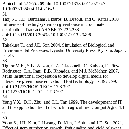
Biotechnol 52:265-269. doi:10.1007/s13580-011-0216-3
10.1007/s13580-011-0216-3
31
Tadj N., T.D. Bartzanas, Fidaros, B. Draoui, and C. Kittas 2010,
Influence of heating system on greenhouse microclimate
distribution. Transact ASABE 53:225-238.
doi:10.13031/2013.29498
10.13031/2013.29498
32
Takakura T., and J.E. Son 2004, Simulation of Biological and
Environmental Processes. Kyushu University Press, Kyushu, Japan,
p 139.
33
Tignor M.E., S.B. Wilson, G.A. Giacomelli, C. Kubota, E. Fitz-
Rodriguez, T.A. Irani, E.B. Rhoades, and M.J. McMahon 2007,
Multi-institutional cooperation to develop digital media for
interactive greenhouse education. HortTechnology 17:397-399.
doi:10.21273/HORTTECH.17.3.397
10.21273/HORTTECH.17.3.397
34
Yang Y.X., D.H. Zhu, and T.L. Tan 1999, The development of IT
and the application trend of which in agriculture. Comput Agric 4:1-
6.
35
Yoon S., J.H. Kim, I. Hwang, D. Kim, J. Shin, and J.E. Son 2021,
Effect of stem number on growth, fruit quality, and yield of sweet