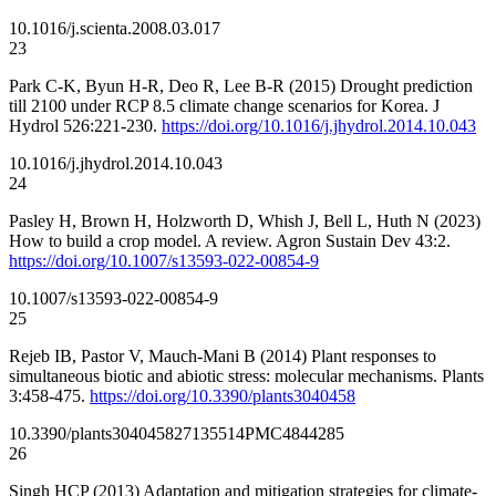
10.1016/j.scienta.2008.03.017
23
Park C-K, Byun H-R, Deo R, Lee B-R (2015) Drought prediction
till 2100 under RCP 8.5 climate change scenarios for Korea. J
Hydrol 526:221-230.
https://doi.org/10.1016/j.jhydrol.2014.10.043
10.1016/j.jhydrol.2014.10.043
24
Pasley H, Brown H, Holzworth D, Whish J, Bell L, Huth N (2023)
How to build a crop model. A review. Agron Sustain Dev 43:2.
https://doi.org/10.1007/s13593-022-00854-9
10.1007/s13593-022-00854-9
25
Rejeb IB, Pastor V, Mauch-Mani B (2014) Plant responses to
simultaneous biotic and abiotic stress: molecular mechanisms. Plants
3:458-475.
https://doi.org/10.3390/plants3040458
10.3390/plants3040458
27135514
PMC4844285
26
Singh HCP (2013) Adaptation and mitigation strategies for climate-