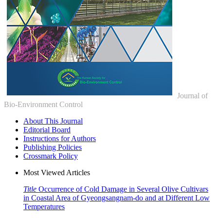
Journal of
Bio-Environment Control
About This Journal
Editorial Board
Instructions for Authors
Publishing Policies
Crossmark Policy
Most Viewed Articles
Title
Occurrence of Cold Damage in Several Olive Cultivars
in Coastal Area of Gyeongsangnam-do and at Different Low
Temperatures