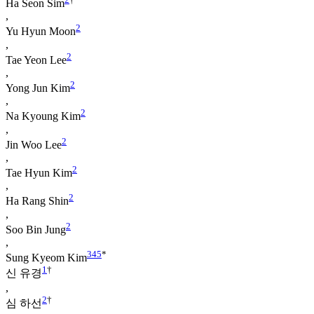
Ha Seon Sim
,
2
Yu Hyun Moon
,
2
Tae Yeon Lee
,
2
Yong Jun Kim
,
2
Na Kyoung Kim
,
2
Jin Woo Lee
,
2
Tae Hyun Kim
,
2
Ha Rang Shin
,
2
Soo Bin Jung
,
3
4
5
*
Sung Kyeom Kim
1
†
신 유경
,
2
†
심 하선