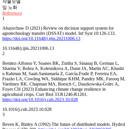
작물모델
잎 노화
References
1
Abayechaw D (2021) Review on decision support system for
agrotechnology transfer (DSSAT) model. Inf Syst 10:126-133.
https://doi.org/10.11648/j.ijiis.20211006.13
10.11648/j.ijiis.20211006.13
2
Benitez-Alfonso Y, Soanes BK, Zimba S, Sinanaj B, German L,
Sharma V, Bohra A, Kolesnikova A, Dunn JA, Martin AC, Khashi
u Rahman M, Saati-Santamaría Z, García-Fraile P, Ferreira EA,
Frazão LA, Cowling WA, Siddique KHM, Pandey MK, Farooq M,
Varshney RK, Chapman MA, Boesch C, Daszkowska-Golec A,
Foyer CH (2023) Enhancing climate change resilience in
agricultural crops. Curr Biol 33:R1246-R1261.
https://doi.org/10.1016/j.cub.2023.10.028
10.1016/j.cub.2023.10.028
3
Beven K, Binley A (1992) The future of distributed models. Hydrol