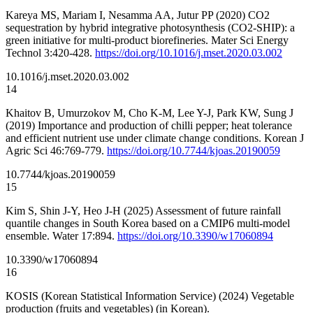
Kareya MS, Mariam I, Nesamma AA, Jutur PP (2020) CO2
sequestration by hybrid integrative photosynthesis (CO2-SHIP): a
green initiative for multi-product biorefineries. Mater Sci Energy
Technol 3:420-428.
https://doi.org/10.1016/j.mset.2020.03.002
10.1016/j.mset.2020.03.002
14
Khaitov B, Umurzokov M, Cho K-M, Lee Y-J, Park KW, Sung J
(2019) Importance and production of chilli pepper; heat tolerance
and efficient nutrient use under climate change conditions. Korean J
Agric Sci 46:769-779.
https://doi.org/10.7744/kjoas.20190059
10.7744/kjoas.20190059
15
Kim S, Shin J-Y, Heo J-H (2025) Assessment of future rainfall
quantile changes in South Korea based on a CMIP6 multi-model
ensemble. Water 17:894.
https://doi.org/10.3390/w17060894
10.3390/w17060894
16
KOSIS (Korean Statistical Information Service) (2024) Vegetable
production (fruits and vegetables) (in Korean).