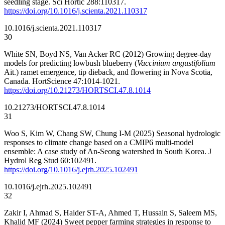
seedling stage. Sci Hortic 288:110317.
https://doi.org/10.1016/j.scienta.2021.110317
10.1016/j.scienta.2021.110317
30
White SN, Boyd NS, Van Acker RC (2012) Growing degree-day
models for predicting lowbush blueberry (
Vaccinium angustifolium
Ait.) ramet emergence, tip dieback, and flowering in Nova Scotia,
Canada. HortScience 47:1014-1021.
https://doi.org/10.21273/HORTSCI.47.8.1014
10.21273/HORTSCI.47.8.1014
31
Woo S, Kim W, Chang SW, Chung I-M (2025) Seasonal hydrologic
responses to climate change based on a CMIP6 multi-model
ensemble: A case study of An-Seong watershed in South Korea. J
Hydrol Reg Stud 60:102491.
https://doi.org/10.1016/j.ejrh.2025.102491
10.1016/j.ejrh.2025.102491
32
Zakir I, Ahmad S, Haider ST-A, Ahmed T, Hussain S, Saleem MS,
Khalid MF (2024) Sweet pepper farming strategies in response to