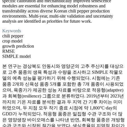
specific calibration and mechanistically improved senescence
modules are essential for enhancing model robustness and
transferability across diverse Korean chili pepper production
environments. Multi-year, multi-site validation and uncertainty
analysis are identified as priorities for future work.
Keywords
chili pepper
crop model
growth prediction
RMSE
SIMPLE model
본 연구는 경상북도 안동시와 영양군의 고추 주산지를 대상으
로 고추 품종의 생육 특성과 수량을 조사하고 SIMPLE 작물모
델의 예측 성능을 평가하기 위해 수행되었다. 시험에는 기존
품종 2개와 신육성 품종 5개를 포함한 총 7개 품종이 사용되었
으며, 육종가가 제공한 성능 자료를 바탕으로 적응형(adaptive)
과 회복형(resilience) 그룹으로 분류하였다. 2019년부터 2023년
까지의 기온 자료를 분석한 결과 두 지역 간 기후 차이는 미미
하였으며, 두 지점 모두 작기 종료 시점에 약 1,800°C·day의
GDD가 누적되었다. 적응형 품종은 밀집형 수관 구조와 더 많
은 영양생장 바이오매스를 나타낸 반면, 회복형 품종은 개방형
수관 구조와 신장된 절간을 보였다. 생식효율의 지역적 차이가