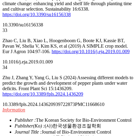
climate change: enhancing yield and shelf life through planting time
and cultivar selection. Sustainability 16:6338.
https://doi.org/10.3390/su16156338
10.3390/su16156338
33
Zhao C, Liu B, Xiao L, Hoogenboom G, Boote KJ, Kassie BT,
Pavan W, Shelia V, Kim KS, et al (2019) A SIMPLE crop model.
Eur J Agron 104:97-106.
https://doi.org/10.1016/j.eja.2019.01.009
10.1016/j.eja.2019.01.009
34
Zhu J, Zhang Y, Yang G, Liu S (2024) Assessing different models to
predict the growth and development of pepper plants under water
deficits. Front Plant Sci 15:1436209.
https://doi.org/10.3389/fpls.2024.1436209
10.3389/fpls.2024.1436209
39722873
PMC11668610
Information
Publisher :
The Korean Society for Bio-Environment Control
Publisher(Ko) :
(사)한국생물환경조절학회
Journal Title :
Journal of Bio-Environment Control