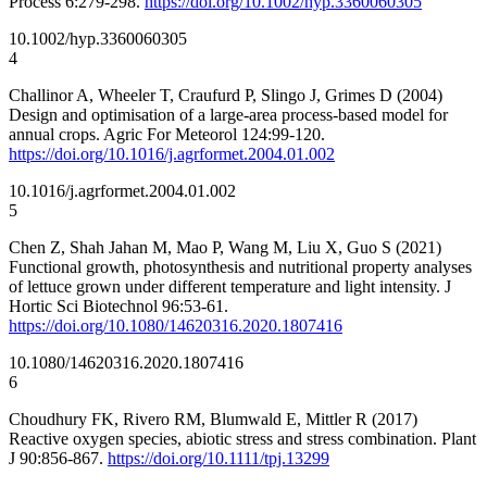
Process 6:279-298.
https://doi.org/10.1002/hyp.3360060305
10.1002/hyp.3360060305
4
Challinor A, Wheeler T, Craufurd P, Slingo J, Grimes D (2004)
Design and optimisation of a large-area process-based model for
annual crops. Agric For Meteorol 124:99-120.
https://doi.org/10.1016/j.agrformet.2004.01.002
10.1016/j.agrformet.2004.01.002
5
Chen Z, Shah Jahan M, Mao P, Wang M, Liu X, Guo S (2021)
Functional growth, photosynthesis and nutritional property analyses
of lettuce grown under different temperature and light intensity. J
Hortic Sci Biotechnol 96:53-61.
https://doi.org/10.1080/14620316.2020.1807416
10.1080/14620316.2020.1807416
6
Choudhury FK, Rivero RM, Blumwald E, Mittler R (2017)
Reactive oxygen species, abiotic stress and stress combination. Plant
J 90:856-867.
https://doi.org/10.1111/tpj.13299