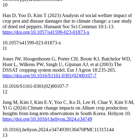
10
Han D, Yoo D, Kim T (2023) Analysis of social welfare impact of
crop pest and disease damages due to climate change: a case study
of dried red peppers. Humanit Soc Sci Commun 10:1-13.
https://doi.org/10.1057/s41599-023-01873-x
10.1057/s41599-023-01873-x
11
Jones JW, Hoogenboom G, Porter CH, Boote KJ, Batchelor WD,
Hunt L, Wilkens PW, Singh U, Gijsman AJ, et al (2003) The
DSSAT cropping system model. Eur J Agron 18:235-265.
https://doi.org/10.1016/S1161-0301(02)00107-7
10.1016/S1161-0301(02)00107-7
12
Jung M, Kim J, Kim E-Y, Yoo C, Ko D, Lee H, Chae Y, Kim Y-M,
Yi G (2024) Climate change impacts on
Allium
crop production:
Insights from long-term observations in South Korea. Heliyon 10.
https://doi.org/10.1016/j.heliyon.2024.e34749
10.1016/j.heliyon.2024.e34749
39130470
PMC11315144
13