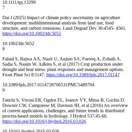
10.1111/tpj.13299
7
Dai J (2025) Impact of climate policy uncertainty on agriculture
development: multidimensional analysis from land use, food
structure, and carbon emissions. Land Degrad Dev 36:4545- 4561.
https://doi.org/10.1002/ldr.5652
10.1002/ldr.5652
8
Fahad S, Bajwa AA, Nazir U, Anjum SA, Farooq A, Zohaib A,
Sadia S, Nasim W, Adkins S, et al (2017) Crop production under
drought and heat stress: plant responses and management options.
Front Plant Sci 8:1147.
https://doi.org/10.3389/fpls.2017.01147
10.3389/fpls.2017.01147
28706531
PMC5489704
9
Fatichi S, Vivoni ER, Ogden FL, Ivanov VY, Mirus B, Gochis D,
Downer CW, Camporese M, Davison JH, et al (2016) An overview
of current applications, challenges, and future trends in distributed
process-based models in hydrology. J Hydrol 537:45-60.
https://doi.org/10.1016/j.jhydrol.2016.03.026
10.1016/j.jhydrol.2016.03.026