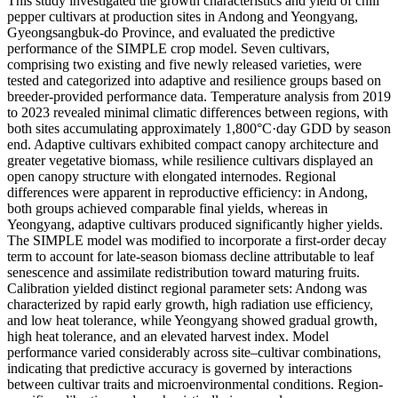
This study investigated the growth characteristics and yield of chili
pepper cultivars at production sites in Andong and Yeongyang,
Gyeongsangbuk-do Province, and evaluated the predictive
performance of the SIMPLE crop model. Seven cultivars,
comprising two existing and five newly released varieties, were
tested and categorized into adaptive and resilience groups based on
breeder-provided performance data. Temperature analysis from 2019
to 2023 revealed minimal climatic differences between regions, with
both sites accumulating approximately 1,800°C·day GDD by season
end. Adaptive cultivars exhibited compact canopy architecture and
greater vegetative biomass, while resilience cultivars displayed an
open canopy structure with elongated internodes. Regional
differences were apparent in reproductive efficiency: in Andong,
both groups achieved comparable final yields, whereas in
Yeongyang, adaptive cultivars produced significantly higher yields.
The SIMPLE model was modified to incorporate a first-order decay
term to account for late-season biomass decline attributable to leaf
senescence and assimilate redistribution toward maturing fruits.
Calibration yielded distinct regional parameter sets: Andong was
characterized by rapid early growth, high radiation use efficiency,
and low heat tolerance, while Yeongyang showed gradual growth,
high heat tolerance, and an elevated harvest index. Model
performance varied considerably across site–cultivar combinations,
indicating that predictive accuracy is governed by interactions
between cultivar traits and microenvironmental conditions. Region-