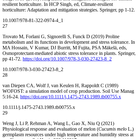
resilient horticulture. In HCP Singh, ed, Climate-resilient
horticulture: Adaptation and mitigation strategies. Springer, pp 1-12.
10.1007/978-81-322-0974-4_1
27
Trovato M, Forlani G, Signorelli S, Funck D (2019) Proline
metabolism and its functions in development and stress tolerance. In
MA Hossain, V Kumar, DJ Burritt, M Fujita, PSA Mäkelä, eds,
Osmoprotectant-mediated abiotic stress tolerance in plants. Springer,
pp 41-72.
https://doi.org/10.1007/978-3-030-27423-8_2
10.1007/978-3-030-27423-8_2
28
van Diepen CA, Wolf J, van Keulen H, Rappoldt C (1989)
WOFOST: a simulation model of crop production. Soil Use Manag
5:16-24.
https://doi.org/10.1111/j.1475-2743.1989.tb00755.x
10.1111/j.1475-2743.1989.tb00755.x
29
Weng J, Li P, Rehman A, Wang L, Gao X, Niu Q (2021)
Physiological response and evaluation of melon (
Cucumis melo
L.)
germplasm resources under high temperature and humidity stress at