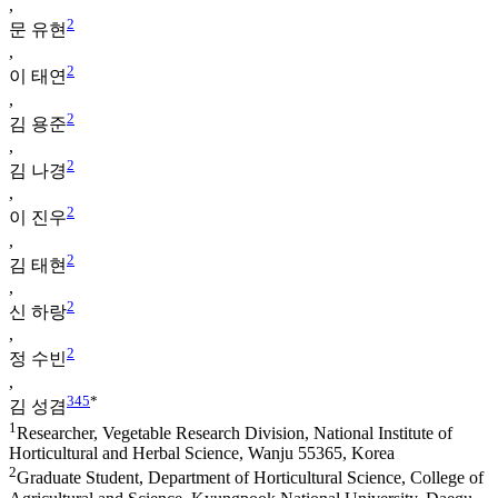
,
2
문 유현
,
2
이 태연
,
2
김 용준
,
2
김 나경
,
2
이 진우
,
2
김 태현
,
2
신 하랑
,
2
정 수빈
,
3
4
5
*
김 성겸
1
Researcher, Vegetable Research Division, National Institute of
Horticultural and Herbal Science, Wanju 55365, Korea
2
Graduate Student, Department of Horticultural Science, College of