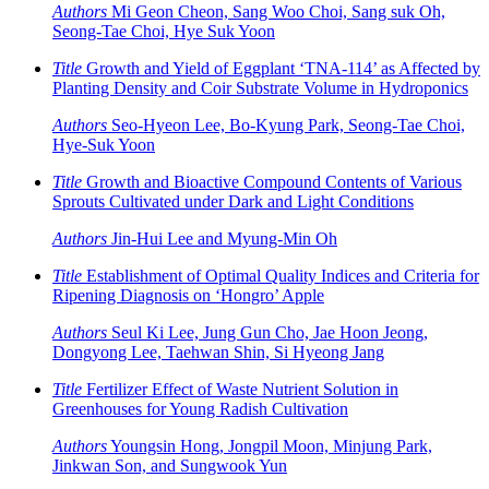
Authors
Mi Geon Cheon, Sang Woo Choi, Sang suk Oh,
Seong-Tae Choi, Hye Suk Yoon
Title
Growth and Yield of Eggplant ‘TNA-114’ as Affected by
Planting Density and Coir Substrate Volume in Hydroponics
Authors
Seo-Hyeon Lee, Bo-Kyung Park, Seong-Tae Choi,
Hye-Suk Yoon
Title
Growth and Bioactive Compound Contents of Various
Sprouts Cultivated under Dark and Light Conditions
Authors
Jin-Hui Lee and Myung-Min Oh
Title
Establishment of Optimal Quality Indices and Criteria for
Ripening Diagnosis on ‘Hongro’ Apple
Authors
Seul Ki Lee, Jung Gun Cho, Jae Hoon Jeong,
Dongyong Lee, Taehwan Shin, Si Hyeong Jang
Title
Fertilizer Effect of Waste Nutrient Solution in
Greenhouses for Young Radish Cultivation
Authors
Youngsin Hong, Jongpil Moon, Minjung Park,
Jinkwan Son, and Sungwook Yun