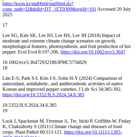
https://kosis.kr/statHtml/statHtml.do?
conn_path=I2&tblId=DT_1ET0309&orgId=101
Accessed 20 July
2025
17
Lee SG, Kim SK, Lee HJ, Lee HS, Lee JH (2018) Impact of
moderate and extreme climate change scenarios on growth,
morphological features, photosynthesis, and fruit production of hot
pepper. Ecol Evol 8:197-206.
https://doi.org/10.1002/ece3.3647
10.1002/ece3.3647
29321863
PMC5756829
18
Lim E-S, Park S-I, Kim J-S, Sohn H-Y (2024) Comparison of
antioxidant, antidiabetic, and antithrombotic activities of native
Korean and improved pepper varieties. J Life Sci 34:385-392.
https://doi.org/10.5352/JLS.2024.34.6.385
10.5352/JLS.2024.34.6.385
19
Luck J, Spackman M, Freeman A, Tre˛ bicki P, Griffiths W, Finlay
K, Chakraborty S (2011) Climate change and diseases of food
crops. Plant Pathol 60:113-121.
https://doi.org/10.1111/j.1365-