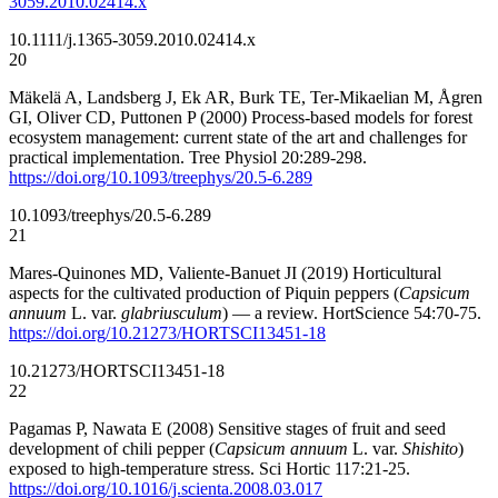
3059.2010.02414.x
10.1111/j.1365-3059.2010.02414.x
20
Mäkelä A, Landsberg J, Ek AR, Burk TE, Ter-Mikaelian M, Ågren
GI, Oliver CD, Puttonen P (2000) Process-based models for forest
ecosystem management: current state of the art and challenges for
practical implementation. Tree Physiol 20:289-298.
https://doi.org/10.1093/treephys/20.5-6.289
10.1093/treephys/20.5-6.289
21
Mares-Quinones MD, Valiente-Banuet JI (2019) Horticultural
aspects for the cultivated production of Piquin peppers (
Capsicum
annuum
L. var.
glabriusculum
) — a review. HortScience 54:70-75.
https://doi.org/10.21273/HORTSCI13451-18
10.21273/HORTSCI13451-18
22
Pagamas P, Nawata E (2008) Sensitive stages of fruit and seed
development of chili pepper (
Capsicum annuum
L. var.
Shishito
)
exposed to high-temperature stress. Sci Hortic 117:21-25.
https://doi.org/10.1016/j.scienta.2008.03.017