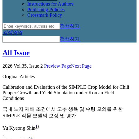
Instructions for Authors
Publishing Policies
Crossmark Policy
검색하기
검색영역
검색하기
All Issue
2026 Vol.35, Issue 2
Preview Page
Next Page
Original Articles
Calibration and Evaluation of the SIMPLE Crop Model for Chili
Pepper Growth and Yield Simulation under Korean Field
Conditions
국내 노지 재배 조건에서 고추 생육 및 수량 모의를 위한
SIMPLE 작물 모델의 보정 및 평가
1
†
Yu Kyeong Shin
,
2
†