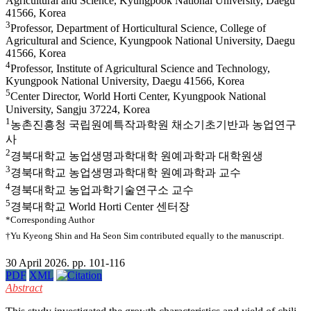
Agricultural and Science, Kyungpook National University, Daegu
41566, Korea
3
Professor, Department of Horticultural Science, College of
Agricultural and Science, Kyungpook National University, Daegu
41566, Korea
4
Professor, Institute of Agricultural Science and Technology,
Kyungpook National University, Daegu 41566, Korea
5
Center Director, World Horti Center, Kyungpook National
University, Sangju 37224, Korea
1
농촌진흥청 국립원예특작과학원 채소기초기반과 농업연구
사
2
경북대학교 농업생명과학대학 원예과학과 대학원생
3
경북대학교 농업생명과학대학 원예과학과 교수
4
경북대학교 농업과학기술연구소 교수
5
경북대학교 World Horti Center 센터장
*Corresponding Author
†Yu Kyeong Shin and Ha Seon Sim contributed equally to the manuscript.
30 April 2026. pp. 101-116
PDF
XML
Abstract