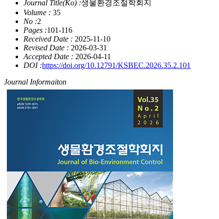
Journal Title(Ko) :
생물환경조절학회지
Volume :
35
No :
2
Pages :
101-116
Received Date :
2025-11-10
Revised Date :
2026-03-31
Accepted Date :
2026-04-11
DOI :
https://doi.org/10.12791/KSBEC.2026.35.2.101
Journal Informaiton