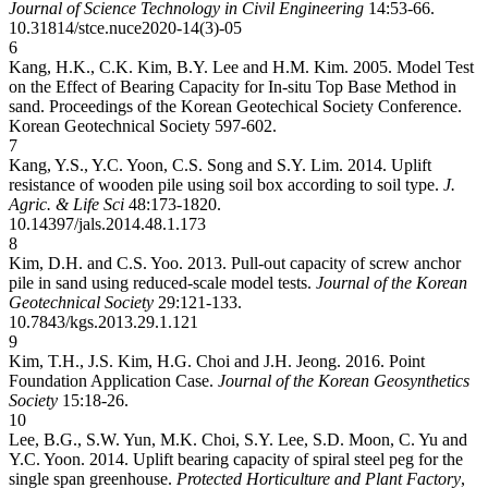
Journal of Science Technology in Civil Engineering
14:53-66.
10.31814/stce.nuce2020-14(3)-05
6
Kang, H.K., C.K. Kim, B.Y. Lee and H.M. Kim. 2005. Model Test
on the Effect of Bearing Capacity for In-situ Top Base Method in
sand. Proceedings of the Korean Geotechical Society Conference.
Korean Geotechnical Society 597-602.
7
Kang, Y.S., Y.C. Yoon, C.S. Song and S.Y. Lim. 2014. Uplift
resistance of wooden pile using soil box according to soil type.
J.
Agric. & Life Sci
48:173-1820.
10.14397/jals.2014.48.1.173
8
Kim, D.H. and C.S. Yoo. 2013. Pull-out capacity of screw anchor
pile in sand using reduced-scale model tests.
Journal of the Korean
Geotechnical Society
29:121-133.
10.7843/kgs.2013.29.1.121
9
Kim, T.H., J.S. Kim, H.G. Choi and J.H. Jeong. 2016. Point
Foundation Application Case.
Journal of the Korean Geosynthetics
Society
15:18-26.
10
Lee, B.G., S.W. Yun, M.K. Choi, S.Y. Lee, S.D. Moon, C. Yu and
Y.C. Yoon. 2014. Uplift bearing capacity of spiral steel peg for the
single span greenhouse.
Protected Horticulture and Plant Factory
,