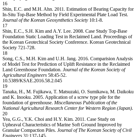
16
Shin, E.C. and M.H. Ahn. 2011. Estimation of Bearing Capacity for
In-Situ Top-Base Method by Field Experimental Plate Load Test.
Journal of the Korean Geosynthetics Society
10:1-8.
17
Shin, E.C., S.H. Kim and A.Y. Lee. 2008. Case Study Top-Base
Foundation Static Loading Test in Reclaimed Land. Proceedings of
the Korean Geotechical Society Conference. Korean Geotechnical
Society 721-728.
18
Song, C.S., M.H. Kim and U.H. Jang. 2016. Comparision Analysis
of Model Test for Prediction of Uplift Resistance in the Reclaimed
Land Greenhouse Foundation.
Journal of the Korean Society of
Agricultural Engineers
58:45-52.
10.5389/KSAE.2016.58.2.045
19
Tanaka, H., M. Fujikawa, T. Matsuzaki, O. Sumikawa, M. Daikoku
and K. Inooku. 2005. Application of a screw type pile for the
foundation of greenhouse.
Miscellaneous Publication of the
National Agricultural Research Center for Western Region (Japan)
.
20
Yea, G.G., Y.K. Choi and H.Y. Kim. 2011. Case Study on
Upheaval Characteristics of Marine Soft Ground Improved by
Granular Compaction Piles.
Journal of The Korean Society of Civil
Engineers
31:137-145.