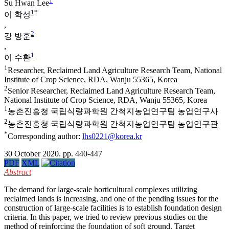
1
Su Hwan Lee
1
*
이 학성
,
2
강 방훈
,
1
이 수환
1
Researcher, Reclaimed Land Agriculture Research Team, National
Institute of Crop Science, RDA, Wanju 55365, Korea
2
Senior Researcher, Reclaimed Land Agriculture Research Team,
National Institute of Crop Science, RDA, Wanju 55365, Korea
1
농촌진흥청 국립식량과학원 간척지농업연구팀 농업연구사
2
농촌진흥청 국립식량과학원 간척지농업연구팀 농업연구관
*
Corresponding author:
lhs0221@korea.kr
30 October 2020. pp. 440-447
PDF
XML
Abstract
The demand for large-scale horticultural complexes utilizing
reclaimed lands is increasing, and one of the pending issues for the
construction of large-scale facilities is to establish foundation design
criteria. In this paper, we tried to review previous studies on the
method of reinforcing the foundation of soft ground. Target