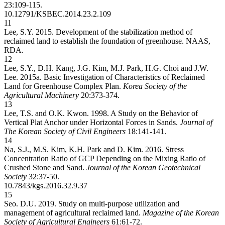
23:109-115.
10.12791/KSBEC.2014.23.2.109
11
Lee, S.Y. 2015. Development of the stabilization method of
reclaimed land to establish the foundation of greenhouse. NAAS,
RDA.
12
Lee, S.Y., D.H. Kang, J.G. Kim, M.J. Park, H.G. Choi and J.W.
Lee. 2015a. Basic Investigation of Characteristics of Reclaimed
Land for Greenhouse Complex Plan.
Korea Society of the
Agricultural Machinery
20:373-374.
13
Lee, T.S. and O.K. Kwon. 1998. A Study on the Behavior of
Vertical Plat Anchor under Horizontal Forces in Sands.
Journal of
The Korean Society of Civil Engineers
18:141-141.
14
Na, S.J., M.S. Kim, K.H. Park and D. Kim. 2016. Stress
Concentration Ratio of GCP Depending on the Mixing Ratio of
Crushed Stone and Sand.
Journal of the Korean Geotechnical
Society
32:37-50.
10.7843/kgs.2016.32.9.37
15
Seo. D.U. 2019. Study on multi-purpose utilization and
management of agricultural reclaimed land.
Magazine of the Korean
Society of Agricultural Engineers
61:61-72.