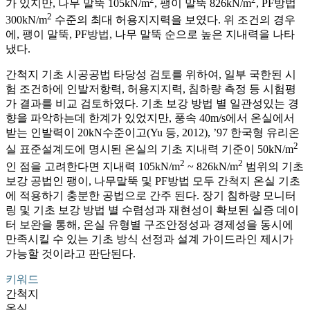
가 있지만, 나무 말뚝 105kN/m
, 팽이 말뚝 826kN/m
, PF방법
2
300kN/m
수준의 최대 허용지지력을 보였다. 위 조건의 경우
에, 팽이 말뚝, PF방법, 나무 말뚝 순으로 높은 지내력을 나타
냈다.
간척지 기초 시공공법 타당성 검토를 위하여, 일부 국한된 시
험 조건하에 인발저항력, 허용지지력, 침하량 측정 등 시험평
가 결과를 비교 검토하였다. 기초 보강 방법 별 일관성있는 경
향을 파악하는데 한계가 있었지만, 풍속 40m/s에서 온실에서
받는 인발력이 20kN수준이고(Yu 등, 2012), ’97 한국형 유리온
2
실 표준설계도에 명시된 온실의 기초 지내력 기준이 50kN/m
2
2
인 점을 고려한다면 지내력 105kN/m
~ 826kN/m
범위의 기초
보강 공법인 팽이, 나무말뚝 및 PF방법 모두 간척지 온실 기초
에 적용하기 충분한 공법으로 간주 된다. 장기 침하량 모니터
링 및 기초 보강 방법 별 수렴성과 재현성이 확보된 실증 데이
터 보완을 통해, 온실 유형별 구조안정성과 경제성을 동시에
만족시킬 수 있는 기초 방식 선정과 설계 가이드라인 제시가
가능할 것이라고 판단된다.
키워드
간척지
온실