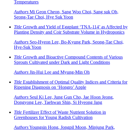
Temperatures
Authors
Mi Geon Cheon, Sang Woo Choi, Sang suk Oh,
Seong-Tae Choi, Hye Suk Yoon
Title
Growth and Yield of Eggplant ‘TNA-114’ as Affected by
Planting Density and Coir Substrate Volume in Hydroponics
Authors
Seo-Hyeon Lee, Bo-Kyung Park, Seong-Tae Choi,
Hye-Suk Yoon
Title
Growth and Bioactive Compound Contents of Various
Sprouts Cultivated under Dark and Light Conditions
Authors
Jin-Hui Lee and Myung-Min Oh
Title
Establishment of Optimal Quality Indices and Criteria for
Ripening Diagnosis on ‘Hongro’ Apple
Authors
Seul Ki Lee, Jung Gun Cho, Jae Hoon Jeong,
Dongyong Lee, Taehwan Shin, Si Hyeong Jang
Title
Fertilizer Effect of Waste Nutrient Solution in
Greenhouses for Young Radish Cultivation
Authors
Youngsin Hong, Jongpil Moon, Minjung Park,