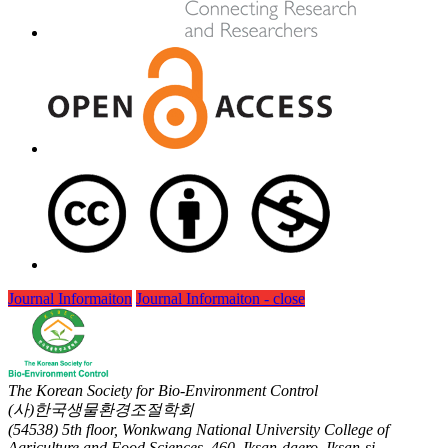
Journal Informaiton
Journal Informaiton - close
The Korean Society for Bio-Environment Control
(사)한국생물환경조절학회
(54538) 5th floor, Wonkwang National University College of
Agriculture and Food Sciences, 460, Iksan-daero, Iksan-si,