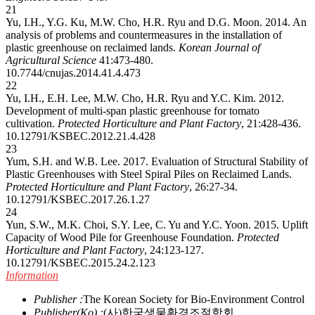
21
Yu, I.H., Y.G. Ku, M.W. Cho, H.R. Ryu and D.G. Moon. 2014. An
analysis of problems and countermeasures in the installation of
plastic greenhouse on reclaimed lands.
Korean Journal of
Agricultural Science
41:473-480.
10.7744/cnujas.2014.41.4.473
22
Yu, I.H., E.H. Lee, M.W. Cho, H.R. Ryu and Y.C. Kim. 2012.
Development of multi-span plastic greenhouse for tomato
cultivation.
Protected Horticulture and Plant Factory
, 21:428-436.
10.12791/KSBEC.2012.21.4.428
23
Yum, S.H. and W.B. Lee. 2017. Evaluation of Structural Stability of
Plastic Greenhouses with Steel Spiral Piles on Reclaimed Lands.
Protected Horticulture and Plant Factory
, 26:27-34.
10.12791/KSBEC.2017.26.1.27
24
Yun, S.W., M.K. Choi, S.Y. Lee, C. Yu and Y.C. Yoon. 2015. Uplift
Capacity of Wood Pile for Greenhouse Foundation.
Protected
Horticulture and Plant Factory
, 24:123-127.
10.12791/KSBEC.2015.24.2.123
Information
Publisher :
The Korean Society for Bio-Environment Control
Publisher(Ko) :
(사)한국생물환경조절학회