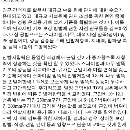
최근 간척지를 활용한 대규모 수출 원예 단지에 대한 수요가
증대되고 있고, 대규모 시설원예 단지 조성을 위한 현안 중에
하나는 경량 온실용 기초 설계 기준을 확립하는 것이다. 이를
위해 연약지반 기초 보강 방법에 관한 사전 연구들을 검토하였
다. 대상 공법으로는 스파이럴, 나무, 쇄석 다짐 말뚝(팽이) 및
PF 공법이며, 성능 검증을 위해 인발저항력, 지내력, 침하량 측
정 등의 시험이 수행되었다.
인발저항력은 동일한 직경에서 근입 깊이가 증가할수록 저항
력이 상승하는 것을 확인 할 수 있었다. 스파이럴과 나무 말뚝
기초의 성능을 비교하자면, 유사한 근입비와 마찰 면적을 갖는
기준에 대하여 스파이럴 말뚝의 인발저항력 0.8kN, 나무 말뚝
은 인발저항력 1.1kN로 근소하게 나무 말뚝의 성능이 우수하
다고 판단되었다. 추가적으로, 일정 근입비(L/D)의 범위에서의
직경 변화에 따른 인발저항력을 비교하였다. 근입비 10~12.1
범위에서는 직경 250mm구간, 근입비 14.6~16.7 범위에서의 직
경 300mm구간에서 급격한 상승 값을 보였으며, 근입비 범위에
따라 인발저항력 증가 폭이 다르게 나타나는 것을 확인하였다.
지반 지내력 검토를 위한 재하시험 결과의 경우, 상이한 보강
방법, 직경, 관입 깊이 등의 영향으로 단순 비교하는 것에 한계
2
2