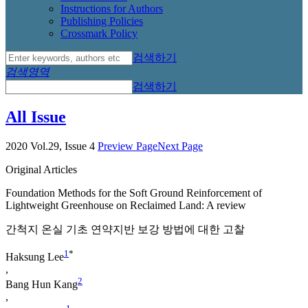
Instructions for Authors
Publishing Policies
Crossmark Policy
검색하기
검색영역
검색하기
All Issue
2020 Vol.29, Issue 4
Preview Page
Next Page
Original Articles
Foundation Methods for the Soft Ground Reinforcement of
Lightweight Greenhouse on Reclaimed Land: A review
간척지 온실 기초 연약지반 보강 방법에 대한 고찰
1
*
Haksung Lee
,
2
Bang Hun Kang
,