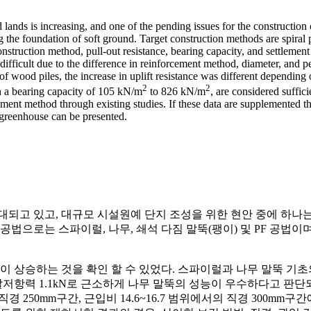
nds is increasing, and one of the pending issues for the construction of l
g the foundation of soft ground. Target construction methods are spiral 
onstruction method, pull-out resistance, bearing capacity, and settlemen
difficult due to the difference in reinforcement method, diameter, and pe
f wood piles, the increase in uplift resistance was different depending
2
2
h a bearing capacity of 105 kN/m
to 826 kN/m
, are considered suffi
ement method through existing studies. If these data are supplemented thr
e greenhouse can be presented.
되고 있고, 대규모 시설원예 단지 조성을 위한 현안 중에 하나는
법으로는 스파이럴, 나무, 쇄석 다짐 말뚝(팽이) 및 PF 공법이며
상승하는 것을 확인 할 수 있었다. 스파이럴과 나무 말뚝 기초
발저항력 1.1kN로 근소하게 나무 말뚝의 성능이 우수하다고 판단
직경 250mm구간, 근입비 14.6~16.7 범위에서의 직경 300m