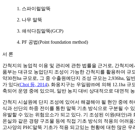
1. 스파이럴말뚝
2. 나무 말뚝
3. 쇄석다짐말뚝(GCP)
4. PF 공법(Point foundation method)
서 론
간척지의 농업적 이용 및 관리에 관한 법률을 근거로, 간척지에서
품부는 대규모 농업단지 조성이 가능한 간척지를 활용하여 규모
약30천ha 규모로, 그 중 수출원예단지 조성 규모는 2,936ha,
가 있다(
Choi 등, 2014
). 화옹지구는 우일팜㈜에 의해 12.1ha
축되어 운영 중에 있으며, 일반 농지 대비 상대적으로 대면적 
간척지 시설원예 단지 조성에 있어서 해결해야 될 현안 중에 하나
식과 선단의 하중 전이를 통한 말뚝 기초 방식으로 구분될 수 있
유발할 수 있는 위험요소가 되고 있다. 기 조성된 이원(태안)과 화옹지구(
온실와 같은 경량 구조물 등에 직접 기초 방식의 적용의 어려움으
고사양의 PHC말뚝 기초가 적용 되고있는 현황에 대한 많은 우