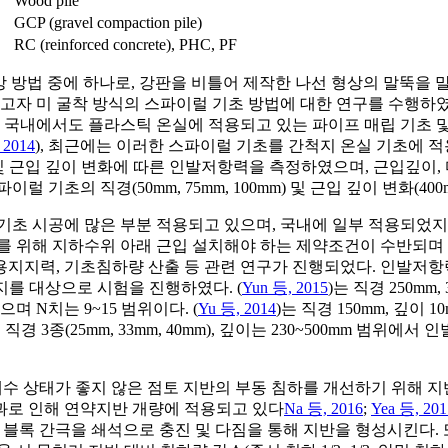
Wood pile
GCP (gravel compaction pile)
RC (reinforced concrete), PHC, PF
iber pile) 보강 방법 중에 하나로, 강판을 비틀어 제작한 나선 형
하고자 미 굴착 방식의 스파이럴 기초 방법에 대한 연구를 수행하
). 국내에서도 플라스틱 온실에 적용되고 있는 파이프 매립 기초 
 2014
), 최근에는 이러한 스파이럴 기초를 간척지 온실 기초에 적
, 직경 및 근입 깊이 변화에 따른 인발저항력을 측정하였으며, 근입
럴 기초의 직경(50mm, 75mm, 100mm) 및 근입 깊이 변화(400
기초 시공에 많은 부분 적용되고 있으며, 국내에 일부 적용되었지만
를 위해 지하수위 아래 근입 설치해야 하는 제약조건이 수반되며 시
지지력, 기초침하량 산출 등 관련 연구가 진행되었다. 인발저항력
지를 대상으로 시험을 진행하였다. (
Yun 등, 2015
)는 직경 250mm
며 N치는 9~15 범위이다. (
Yu 등, 2014
)는 직경 150mm, 깊
직경 3종(25mm, 33mm, 40mm), 깊이는 230~500mm 
수위가 높고 배수 상태가 좋지 않은 점토 지반의 부동 침하를 개선하기 
효과로 인해 연약지반 개량에 적용되고 있다
Na 등, 2016
;
Yea 등, 201
블록과 블록 간극을 쇄석으로 충진 및 다짐을 통해 지반을 형성시킨다