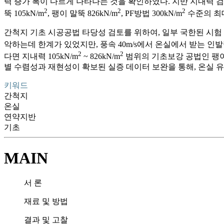
력 증가 폭이 다르게 나타나는 것을 확인하였다. 지반 지내력 검
2
2
2
뚝 105kN/m
, 팽이 말뚝 826kN/m
, PF방법 300kN/m
수준의 최대
간척지 기초 시공공법 타당성 검토를 위하여, 일부 국한된 시험
악하는데 한계가 있었지만, 풍속 40m/s에서 온실에서 받는 인발
2
2
다면 지내력 105kN/m
~ 826kN/m
범위의 기초보강 공법인 팽이,
별 수렴성과 재현성이 확보된 실증 데이터 보완을 통해, 온실 
키워드
간척지
온실
연약지반
기초
MAIN
서 론
재료 및 방법
결과 및 고찰