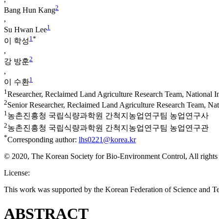
2
Bang Hun Kang
,
1
Su Hwan Lee
1
*
이 학성
,
2
강 방훈
,
1
이 수환
1
Researcher, Reclaimed Land Agriculture Research Team, National I
2
Senior Researcher, Reclaimed Land Agriculture Research Team, Nat
1
농촌진흥청 국립식량과학원 간척지농업연구팀 농업연구사
2
농촌진흥청 국립식량과학원 간척지농업연구팀 농업연구관
*
Corresponding author:
lhs0221@korea.kr
© 2020, The Korean Society for Bio-Environment Control, All rights
License:
This work was supported by the Korean Federation of Science and 
ABSTRACT