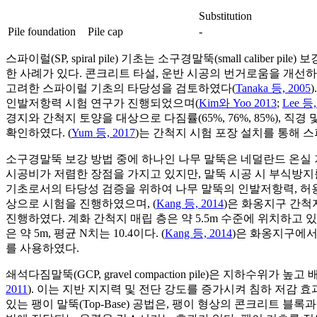
Substitution
Pile foundation
Pile cap
-
스파이럴(SP, spiral pile) 기초는 소구경말뚝(small cal
한 사례가 있다. 콘크리트 타설, 운반 시공의 번거로움을 개선
고려한 스파이럴 기초의 타당성을 검토하였다(
Tanaka 등, 2005
인발저항력 시험 연구가 진행되었으며(
Kim와 Yoo 2013
;
Lee 등,
경지와 간척지 토양을 대상으로 다짐률(65%, 76%, 85%)
확인하였다. (
Yum 등, 2017
)는 간척지 시험 포장 설치를 통해 스파이
소구경말뚝 보강 방법 중에 하나인 나무 말뚝은 네덜란드 온실 
시공비가 저렴한 장점을 가지고 있지만, 말뚝 시공 시 부식방지
기초로서의 타당성 검증을 위하여 나무 말뚝의 인발저항력, 허용
상으로 시험을 진행하였으며, (
Kang 등, 2014
)은 화옹지구 간척
진행하였다. 계화 간척지 매립 층은 약 5.5m 수준에 위치하고 있으
은 약 5m, 평균 N치는 10.4이다. (
Kang 등, 2014
)은 화옹지구에서 
를 사용하였다.
쇄석다짐말뚝(GCP, gravel compaction pile)은 지하
2011
). 이는 지반 지지력 및 전단 강도를 증가시켜 침하 저감 
있는 팽이 말뚝(Top-Base) 공법은, 팽이 형상의 콘크리트 