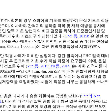
상의 말뚝을 말한다. 일본의 경우 스파이럴 기초를 활용하여 온실 기초로 적용
였으며, 이사하야 간척지의 풍하중 극복 및 재해 예방을 동시에
및 민 말뚝 기초 방법과의 비교 검증을 위하여 표준관입시험 및
용하기 위한 기초연구가 진행되었다. (
Choi 등, 2015b
)은 일반 농
깊이, 다짐률 증가에 따라 인발저항력이 선형적으로 증가되는 현상을
mm, 850mm, 1,000mm)에 따른 인발저항특성을 시험하였다.
 적용 사례가 미비한 실정이다. 강관 말뚝이나 PHC 말뚝 대비
공 후 콘크리트 기초 추가 타설 과정이 요구된다. 이에, 온실
 검토를 위해 (
Yun 등, 2015
;
Yu 등, 2014
; )는 계화 간척지를 대
, 300mm에 근입 깊이 1m, 4m, 5m 조건에 대해 인발저항력 시험을
이 10m 조건에 대하여 진행하였으며, 시험 위치는 동일하고 매립 층
범위에서 인발저항력을 측정하였다. 시험에 적용된 나무는 동일하게 소나무
위해 지반 층을 다지거나 흙을 치환하는 공법을 말한다(
Shin와 Ahn,
1
). 이러한 쇄석다짐말뚝 공법 중에 최근 일본 등에서 적용되고
. 또한, 기초 판의 밑면이 토양과 접하는 면적을 증대시켜 연약지