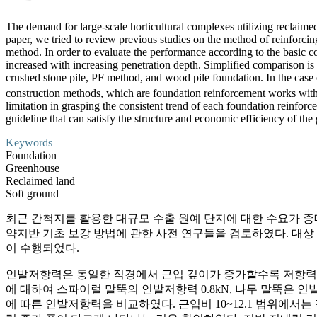
The demand for large-scale horticultural complexes utilizing reclaimed la
paper, we tried to review previous studies on the method of reinforcin
method. In order to evaluate the performance according to the basic c
increased with increasing penetration depth. Simplified comparison is 
crushed stone pile, PF method, and wood pile foundation. In the case o
construction methods, which are foundation reinforcement works wit
limitation in grasping the consistent trend of each foundation reinforc
guideline that can satisfy the structure and economic efficiency of th
Keywords
Foundation
Greenhouse
Reclaimed land
Soft ground
최근 간척지를 활용한 대규모 수출 원예 단지에 대한 수요가 증대
약지반 기초 보강 방법에 관한 사전 연구들을 검토하였다. 대상 공
이 수행되었다.
인발저항력은 동일한 직경에서 근입 깊이가 증가할수록 저항력이 
에 대하여 스파이럴 말뚝의 인발저항력 0.8kN, 나무 말뚝은 인
에 따른 인발저항력을 비교하였다. 근입비 10~12.1 범위에서는 