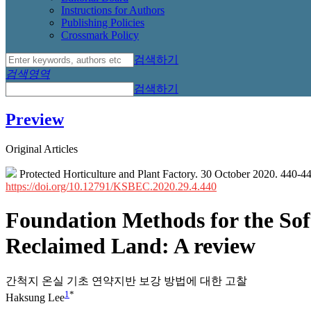
Instructions for Authors
Publishing Policies
Crossmark Policy
검색하기
검색영역
검색하기
Preview
Original Articles
Protected Horticulture and Plant Factory. 30 October 2020. 440-4
https://doi.org/10.12791/KSBEC.2020.29.4.440
Foundation Methods for the So
Reclaimed Land: A review
간척지 온실 기초 연약지반 보강 방법에 대한 고찰
1
*
Haksung Lee
,