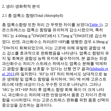
2. 생리·생화학적 분석
2.1 총 엽록소 함량(Total chlorophyll)
총 엽록소함량 또한 처리 간 뚜렷한 차이를 보였다(
Table 1
). 고
온스트레스는 엽록소 함량을 유의하게 감소시켰으며, 특히
-1
-1
‘HG’는 4.60mg·g
DW(MT)에서 3.75mg·g
DW(HT)로 감소하
-
였다. 반면, 과산화수소 처리(HT+HP)를 병행한 경우 4.38mg·g
1
DW까지 회복되었으며, 이는 고온에 의해 유발된 광합성 색
소 감소를 효과적으로 완화했음을 나타낸다. 엽록소 함량의 유
지 및 회복은 광합성 능력 유지에 필수적이며, 본 결과는 외생
과산화수소 처리가 스트레스 하에서도 엽록소 분해를 억제하
고 광합성 활성을 보호할 수 있다는 선행 연구 결과(
Ishibashi et
al. 2011
)와 일치한다. ‘HJ’는 HT 처리 하에서도 상대적으로 높
은 생체량 및 엽록소 함량을 유지하여, ‘HG’에 비해 고온스트
레스에 대한 내성이 다소 우수한 것으로 나타났다. 그러나
‘HG’는 HT+HP 처리 후 엽록소 함량 회복 폭이 더 크게 나타
나, 과산화수소 처리에 대한 반응성에서 품종 간 차이가 존재
함을 시사하였다. 이는 고온스트레스 완화를 위한 품종 선택의
중요성을 강조하는 결과이다.