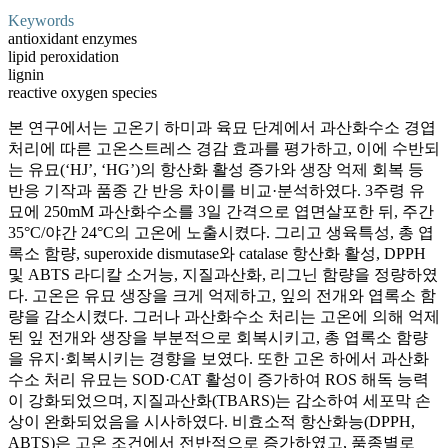
Keywords
antioxidant enzymes
lipid peroxidation
lignin
reactive oxygen species
본 연구에서는 고온기 하미과 육묘 단계에서 과산화수소 경엽
처리에 따른 고온스트레스 경감 효과를 평가하고, 이에 수반되
는 유묘(‘HJ’, ‘HG’)의 항산화 활성 증가와 생장 억제 회복 등
반응 기작과 품종 간 반응 차이를 비교·분석하였다. 3주령 유
묘에 250mM 과산화수소를 3일 간격으로 엽면살포한 뒤, 주간
35°C/야간 24°C의 고온에 노출시켰다. 그리고 생육특성, 총 엽
록소 함량, superoxide dismutase와 catalase 항산화 활성, DPPH
및 ABTS 라디칼 소거능, 지질과산화, 리그닌 함량을 정량하였
다. 고온은 유묘 생장을 크게 억제하고, 잎의 전개와 엽록소 함
량을 감소시켰다. 그러나 과산화수소 처리는 고온에 의해 억제
된 잎 전개와 생장을 부분적으로 회복시키고, 총 엽록소 함량
을 유지·회복시키는 경향을 보였다. 또한 고온 하에서 과산화
수소 처리 유묘는 SOD·CAT 활성이 증가하여 ROS 해독 능력
이 강화되었으며, 지질과산화(TBARS)는 감소하여 세포막 손
상이 완화되었음을 시사하였다. 비효소적 항산화능(DPPH,
ABTS)은 고온 조건에서 전반적으로 증가하였고, 품종별로