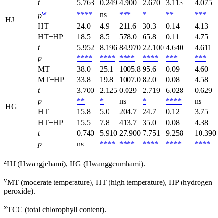
t
5.763
0.249
4.900
2.670
3.113
4.075
w
****
ns
***
*
**
***
p
HJ
HT
24.0
4.9
211.6
30.3
0.14
4.13
HT+HP
18.5
8.5
578.0
65.8
0.11
4.75
t
5.952
8.196
84.970
22.100
4.640
4.611
p
****
****
****
****
***
***
MT
38.0
25.1
1005.8
95.6
0.09
4.60
MT+HP
33.8
19.8
1007.0
82.0
0.08
4.58
t
3.700
2.125
0.029
2.719
6.028
0.629
p
**
*
ns
*
****
ns
HG
HT
15.8
5.0
204.7
24.7
0.12
3.75
HT+HP
15.5
7.8
413.7
35.0
0.08
4.38
t
0.740
5.910
27.900
7.751
9.258
10.390
p
ns
****
****
****
****
****
z
HJ (Hwangjehami), HG (Hwanggeumhami).
y
MT (moderate temperature), HT (high temperature), HP (hydrogen
peroxide).
x
TCC (total chlorophyll content).