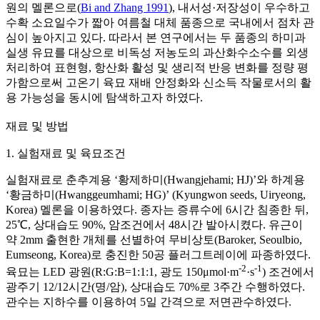
원의 멜론으로(
Bi and Zhang 1991
), 내서성·저장성이 우수하고
수확 소요일수가 짧아 여름철 대체 품종으로 국내에서 점차 관
심이 높아지고 있다. 따라서 본 연구에서는 두 품종의 하미과
실생 유묘를 대상으로 비독성 저농도의 과산화수소수를 외생
처리하여 표현형, 항산화 활성 및 생리적 반응 변화를 정량 평
가함으로써 고온기 육묘 재배 안정화와 신소득 작물로서의 활
용 가능성을 동시에 탐색하고자 하였다.
재료 및 방법
1. 실험재료 및 육묘조건
실험재료로 춘추계용 ‘황제하미(Hwangjehami; HJ)’와 하계용
‘황금하미(Hwanggeumhami; HG)’ (Kyungwon seeds, Uiryeong,
Korea) 멜론을 이용하였다. 종자는 증류수에 6시간 침종한 뒤,
25℃, 상대습도 90%, 암조건에서 48시간 발아시켰다. 유근이
약 2mm 출현한 개체를 선별하여 무비상토(Baroker, Seoulbio,
Eumseong, Korea)로 충진한 50공 플러그트레이에 파종하였다.
-2
-1
육묘는 LED 광원(R:G:B=1:1:1, 광도 150μmol·m
·s
) 조건에서
광주기 12/12시간(명/암), 상대습도 70%로 3주간 수행하였다.
관수는 지하수를 이용하여 5일 간격으로 저면관수하였다.