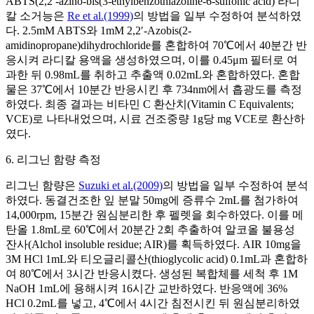
ABTS(2,2′-azino-bis(3-ethylbenzothiazoline-6-sulfonic acid) 라디
칼 소거능은
Re et al.(1999)
의 방법을 일부 수정하여 분석하였
다. 2.5mM ABTS와 1mM 2,2′-Azobis(2-
amidinopropane)dihydrochloride를 혼합하여 70℃에서 40분간 반
응시켜 라디칼 용액을 생성하였으며, 이를 0.45μm 필터로 여
과한 뒤 0.98mL를 취하고 추출액 0.02mL와 혼합하였다. 혼합
물은 37℃에서 10분간 반응시킨 후 734nm에서 흡광도를 측정
하였다. 최종 결과는 비타민 C 환산치(Vitamin C Equivalents;
VCE)로 나타내었으며, 시료 건조중량 1g당 mg VCE로 환산하
였다.
6. 리그닌 함량 측정
리그닌 함량은
Suzuki et al.(2009)
의 방법을 일부 수정하여 분석
하였다. 동결건조한 잎 분말 50mg에 증류수 2mL를 첨가하여
14,000rpm, 15분간 원심분리한 후 펠렛을 회수하였다. 이를 메
탄올 1.8mL로 60℃에서 20분간 2회 추출하여 알코올 불용성
잔사(Alchol insoluble residue; AIR)를 획득하였다. AIR 10mg을
3M HCl 1mL와 티오글리콜산(thioglycolic acid) 0.1mL과 혼합하
여 80℃에서 3시간 반응시켰다. 생성된 복합체를 세척 후 1M
NaOH 1mL에 용해시켜 16시간 교반하였다. 반응액에 36%
HCl 0.2mL를 넣고, 4℃에서 4시간 침전시킨 뒤 원심분리하였