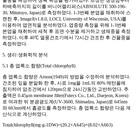
물중을 측정하여 생육 특성을 평가하였다. 초장은 생장점부터
하배축까지의 길이를 버니어캘리퍼스(ABSOLUTE 500-196-
30, Mitutoyo, Japan)로 측정하였다. 1-3번째 본엽을 채취하여 스
캔한 후, ImageJ(v1.8.0, LOCI, University of Wisconsin, USA)를
이용하여 엽면적을 분석하였다. 엽중량 측정을 위해 1-3번째
본엽을 채취하여 세척 후 표면 수분을 제거하고 생체중을 측정
하였다. 이후 40℃ 열풍건조기에서 72시간 건조한 후 건물중을
측정하였다.
5. 생리·생화학적 분석
5.1 총 엽록소 함량(Total chlorophyll)
총 엽록소 함량은 Arnon(1949)의 방법을 수정하여 분석하였다.
건조된 잎을 분말화 한 후, 시료 1mg을 1mL의 80% 메탄올에
침지하여 암조건에서 120rpm으로 24시간동안 교반하였다. 추
출액은 0.45μm membrane filter(Futecs Co., Ltd., Daejeon, Korea)
로 여과한 뒤 분광광도계(UV-3600, Shimadzu, Japan)로 645nm
와 663nm에서 흡광도를 측정하였다. 총 엽록소 함량은 다음 계
산식으로 계산하였다.
T
o
t
a
l
c
h
l
o
r
o
p
h
y
l
l
(
m
g
·
g
-
1
D
W
)
=
(
20
.
2
×
A
645
)
+
(
8
.
02
×
A
663
)