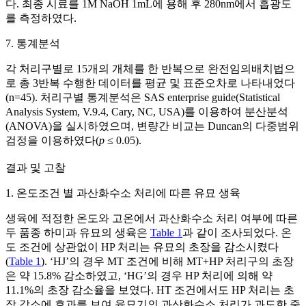
다. 최종 시료를 1M NaOH 1mL에 용해 후 280nm에서 흡광도
를 측정하였다.
7. 통계분석
각 처리구별로 15개의 개체를 한 반복으로 완전임의배치법으
로 총 3반복 수행한 데이터를 평균 및 표준오차로 나타내었다
(n=45). 처리구별 통계분석은 SAS enterprise guide(Statistical
Analysis System, V.9.4, Cary, NC, USA)를 이용하여 분산분석
(ANOVA)을 실시하였으며, 변량간 비교는 Duncan의 다중범위
검정을 이용하였다(
p
≤ 0.05).
결과 및 고찰
1. 온도조건 별 과산화수소 처리에 따른 유묘 생육
생육에 적정한 온도와 고온에서 과산화수소 처리 여부에 따른
두 품종 하미과 유묘의 생육은
Table 1
과 같이 조사되었다. 온
도 조건에 상관없이 HP 처리는 유묘의 초장을 감소시켰다
(
Table 1
). ‘HJ’의 경우 MT 조건에 비해 MT+HP 처리구의 초장
은 약 15.8% 감소하였고, ‘HG’의 경우 HP 처리에 의해 약
11.1%의 초장 감소율을 보였다. HT 조건에서도 HP 처리는 초
장 감소에 효과를 보여 육묘기의 과산화수소 처리가 과도한 줄