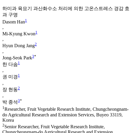
하미과 육묘기 과산화수소 처리에 의한 고온스트레스 경감 효
과 구명
1
Dasom Han
,
1
Mi-Kyung Kwon
,
2
Hyun Dong Jang
,
3
*
Jong-Seok Park
1
한 다솜
,
1
권 미경
,
2
장 현동
,
3
*
박 종석
1
Researcher, Fruit Vegetable Research Institute, Chungcheongnam-
do Agricultural Research and Extension Services, Buyeo 33119,
Korea
2
Senior Researcher, Fruit Vegetable Research Institute,
Chungcheongnam-do Agricultural Research and Extension