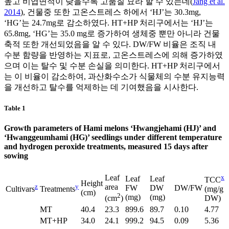
높고 비엽면적이 낮을수록 고품질 묘라 할 수 있는데(
Jang et al.
2014
), 건물중 또한 고온스트레스 하에서 ‘HJ’는 30.3mg,
‘HG’는 24.7mg로 감소하였다. HT+HP 처리구에서는 ‘HJ’는
65.8mg, ‘HG’는 35.0 mg로 증가하여 생체중 뿐만 아니라 건물
축적 또한 개선되었음을 알 수 있다. DW/FW 비율은 조직 내
수분 함량을 반영하는 지표로, 고온스트레스에 의해 증가하였
으며 이는 탈수 및 수분 손실을 의미한다. HT+HP 처리구에서
는 이 비율이 감소하여, 과산화수소가 식물체의 수분 유지능력
을 개선하고 탈수를 억제하는 데 기여했음을 시사한다.
Table 1
Growth parameters of Hami melons ‘Hwangjehami (HJ)’ and
‘Hwanggeumhami (HG)’ seedlings under different temperature
and hydrogen peroxide treatments, measured 15 days after
sowing
Leaf
x
Leaf
Leaf
TCC
Height
z
y
area
FW
DW
DW/FW
Cultivars
Treatments
(mg/g
(cm)
2
(mg)
(mg)
(cm
)
DW)
MT
40.4
23.3
899.6
89.7
0.10
4.77
MT+HP
34.0
24.1
999.2
94.5
0.09
5.36