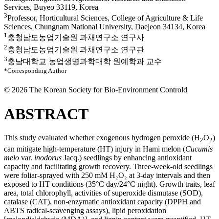
Services, Buyeo 33119, Korea
3
Professor, Horticultural Sciences, College of Agriculture & Life
Sciences, Chungnam National University, Daejeon 34134, Korea
1
충청남도농업기술원 과채연구소 연구사
2
충청남도농업기술원 과채연구소 연구관
3
충남대학교 농업생명과학대학 원예학과 교수
*Corresponding Author
© 2026 The Korean Society for Bio-Environment Controld
ABSTRACT
This study evaluated whether exogenous hydrogen peroxide (H
O
)
2
2
can mitigate high-temperature (HT) injury in Hami melon (
Cucumis
melo
var.
inodorus
Jacq.) seedlings by enhancing antioxidant
capacity and facilitating growth recovery. Three-week-old seedlings
were foliar-sprayed with 250 mM H₂O₂ at 3-day intervals and then
exposed to HT conditions (35°C day/24°C night). Growth traits, leaf
area, total chlorophyll, activities of superoxide dismutase (SOD),
catalase (CAT), non-enzymatic antioxidant capacity (DPPH and
ABTS radical-scavenging assays), lipid peroxidation