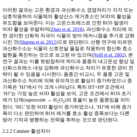
이러한 결과는 고온 환경과 과산화수소 경엽처리가 각각 또는
상호작용하여 식물체의 활성산소 제거효소인 SOD의 활성을
유도함을 보여준다. 이는 고온스트레스로 인한 ROS 발생이
SOD 활성을 유발하며(
Zhao et al. 2018
), 과산화수소 처리에 의
한 경미한 산화적 자극이 식물의 방어 메커니즘을 추가로 강화
시킨 것(
Sharma et al. 2012
)으로 판단된다. 선행 연구에 따르면
과산화수소는 식물의 신호전달 물질로 작용하여 항산화 효소
발현을 촉진하는 것으로 보고된 바 있으며(
Neill et al. 2002
), 본
연구 결과는 이를 뒷받침하여 하미과 품종의 내고온성 향상 및
산화스트레스 내성 강화에 과산화수소 처리가 유효한 관리 전
략이 될 수 있음을 시사한다. 품종간 비교시, 두 품종 고온 및
과산화수소 처리에 의해 유의적으로 활성이 증가하였으나 증
가폭은 ‘HJ’에서 더 크게 나타났다. 특히 HT+HP 조건에서
‘HJ’는 가장 높은 SOD 활성을 보여, 고온 조건에서 ROS 초기
제거 단계(superoxide → H
O
)의 효율이 높은 품종임을 의미
2
2
한다. ‘HG’ 또한 SOD 활성이 증가하였으나, ‘HJ’에 비해 증가
폭이 다소 완만하여 ROS 제거를 효소 활성 증폭보다는 다른
방어 기작과 병행하는 전략을 취하는 것으로 판단된다.
2.2.2 Catalase 활성차이