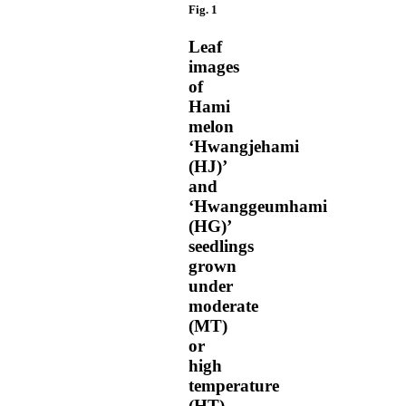
Fig. 1
Leaf
images
of
Hami
melon
‘Hwangjehami
(HJ)’
and
‘Hwanggeumhami
(HG)’
seedlings
grown
under
moderate
(MT)
or
high
temperature
(HT).