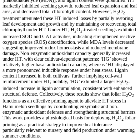
[malondialdehyde (MDA)], and lignin content were quantified. HT
markedly inhibited seedling growth, reduced leaf expansion and leaf
area, and decreased total chlorophyll content. However, H
O
2
2
treatment attenuated these HT-induced losses by partially restoring
leaf development and growth and by maintaining or recovering total
chlorophyll under HT. Under HT, H
O
-treated seedlings exhibited
2
2
increased SOD and CAT activities, indicating strengthened reactive
oxygen species (ROS) detoxification, while MDA levels decreased,
suggesting improved redox homeostasis and reduced membrane
damage. Non-enzymatic antioxidant capacity generally increased
under HT, with clear cultivar-dependent patterns: ‘HG’ showed
relatively higher basal antioxidant capacity, whereas ‘HJ’ displayed
a more pronounced inducible response under heat stress. Lignin
content increased in both cultivars, further implying cell-wall
reinforcement under HT; notably, ‘HG’ exhibited a larger H
O
-
2
2
induced increase in lignin accumulation, consistent with enhanced
structural defense. Collectively, these results show that foliar H
O
2
2
functions as an effective priming agent to alleviate HT stress in
Hami melon seedlings by coordinating enzymatic and non-
enzymatic antioxidant defenses and strengthening structural barriers.
This work provides a physiological basis for deploying H
O
foliar
2
2
priming as a practical strategy to improve heat tolerance—
particularly relevant to nursery and field production under warming
summer conditions.