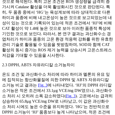
것으로 해석된다. 특히 고온 조건은 ROS 생성량을 급격히 증
가시켜 Catalase 활성을 더욱 활성화시킨 것으로 판단된다. 특
히, 두 품종 중에서 ‘HG’는 육성계보에 따라 상대적으로 다른
하미과 품종에 비해 내고온성이 높은 것으로 보고되었는데 내
성이 있는 것으로 기록되어 있는데 적온 조건에서 ‘HJ’에 비해
CAT 활성이 약 1.4배 높은 것으로 보아 이러한 품종적 특성에
기인한 것으로 보인다. 따라서, 본 연구 결과는 과산화수소 경
엽처리가 하미과 품종의 고온 환경 적응력 강화를 위한 유효한
관리 기술로 활용될 수 있음을 뒷받침하며, SOD와 함께 CAT
활성의 동시 증가는 ROS 제거 능력을 상승시켜 고온스트레스
저감을 기대할 수 있음을 시사한다.
2.3 DPPH, ABTS 자유라디칼 소거능차이
온도 조건 및 과산화수소 처리에 따라 하미과 멜론의 유묘 잎
에 집적되는 항산화물질에 의한 DPPH 및 ABTS 자유라디칼
소거능 비교 결과는
Fig. 3
에 나타내었다. ‘HJ’의 DPPH 라디칼
소거능은 적온 조건에서 33.1μg VCE/mg DW였으나, 과산화수
소 처리 시 오히려 소폭 감소하였다(
Fig. 3
). 고온에서는 급격히
상승하여 65.8μg VCE/mg DW로 나타났고, 이 값은 과산화수
소 처리 시에도 높은 수준을 유지하였다. ‘HG’는 전반적으로
DPPH 소거능이 ‘HJ’ 품종보다 높게 나타났으며, 적온 조건에