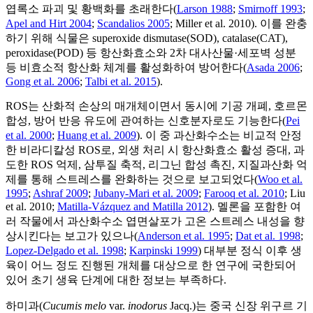
엽록소 파괴 및 황백화를 초래한다(
Larson 1988
;
Smirnoff 1993
;
Apel and Hirt 2004
;
Scandalios 2005
; Miller et al. 2010). 이를 완충
하기 위해 식물은 superoxide dismutase(SOD), catalase(CAT),
peroxidase(POD) 등 항산화효소와 2차 대사산물·세포벽 성분
등 비효소적 항산화 체계를 활성화하여 방어한다(
Asada 2006
;
Gong et al. 2006
;
Talbi et al. 2015
).
ROS는 산화적 손상의 매개체이면서 동시에 기공 개폐, 호르몬
합성, 방어 반응 유도에 관여하는 신호분자로도 기능한다(
Pei
et al. 2000
;
Huang et al. 2009
). 이 중 과산화수소는 비교적 안정
한 비라디칼성 ROS로, 외생 처리 시 항산화효소 활성 증대, 과
도한 ROS 억제, 삼투질 축적, 리그닌 합성 촉진, 지질과산화 억
제를 통해 스트레스를 완화하는 것으로 보고되었다(
Woo et al.
1995
;
Ashraf 2009
;
Jubany-Mari et al. 2009
;
Farooq et al. 2010
; Liu
et al. 2010;
Matilla-Vázquez and Matilla 2012
). 멜론을 포함한 여
러 작물에서 과산화수소 엽면살포가 고온 스트레스 내성을 향
상시킨다는 보고가 있으나(
Anderson et al. 1995
;
Dat et al. 1998
;
Lopez-Delgado et al. 1998
;
Karpinski 1999
) 대부분 정식 이후 생
육이 어느 정도 진행된 개체를 대상으로 한 연구에 국한되어
있어 초기 생육 단계에 대한 정보는 부족하다.
하미과(
Cucumis melo
var.
inodorus
Jacq.)는 중국 신장 위구르 기