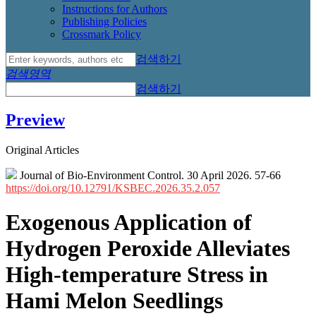
Instructions for Authors
Publishing Policies
Crossmark Policy
검색하기
검색영역
검색하기
Preview
Original Articles
Journal of Bio-Environment Control. 30 April 2026. 57-66
https://doi.org/10.12791/KSBEC.2026.35.2.057
Exogenous Application of
Hydrogen Peroxide Alleviates
High-temperature Stress in
Hami Melon Seedlings