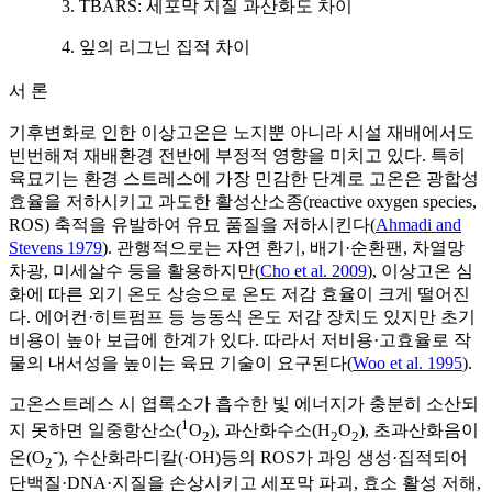
3. TBARS: 세포막 지질 과산화도 차이
4. 잎의 리그닌 집적 차이
서 론
기후변화로 인한 이상고온은 노지뿐 아니라 시설 재배에서도
빈번해져 재배환경 전반에 부정적 영향을 미치고 있다. 특히
육묘기는 환경 스트레스에 가장 민감한 단계로 고온은 광합성
효율을 저하시키고 과도한 활성산소종(reactive oxygen species,
ROS) 축적을 유발하여 유묘 품질을 저하시킨다(
Ahmadi and
Stevens 1979
). 관행적으로는 자연 환기, 배기·순환팬, 차열망
차광, 미세살수 등을 활용하지만(
Cho et al. 2009
), 이상고온 심
화에 따른 외기 온도 상승으로 온도 저감 효율이 크게 떨어진
다. 에어컨·히트펌프 등 능동식 온도 저감 장치도 있지만 초기
비용이 높아 보급에 한계가 있다. 따라서 저비용·고효율로 작
물의 내서성을 높이는 육묘 기술이 요구된다(
Woo et al. 1995
).
고온스트레스 시 엽록소가 흡수한 빛 에너지가 충분히 소산되
1
지 못하면 일중항산소(
O
), 과산화수소(H
O
), 초과산화음이
2
2
2
온(O
⁻), 수산화라디칼(·OH)등의 ROS가 과잉 생성·집적되어
2
단백질·DNA·지질을 손상시키고 세포막 파괴, 효소 활성 저해,