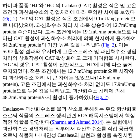
하미과 품종 ‘HJ’와 ‘HG’의 Catalase(CAT) 활성은 적온 및 고온
조건과 과산화수소의 경엽처리에 따라 유의한 차이를 보였다
(
Fig. 2
). ‘HJ’의 CAT 활성은 적온 조건에서 9.1mU/mg protein으
로 나타났으며, 과산화수소 처리 시 소폭 상승하여 12.7mU/mg
protein 수준이었다. 고온 조건에서는 19.1mU/mg protein으로 나
타난 CAT 활성이 과산화수소 처리에 의해 현저하게 증가하여
64.2mU/mg protein의 가장 높은 값을 나타냈다(
Fig. 2
). 이는
SOD 활성 결과와 유사하게 고온스트레스 및 과산화수소 경엽
처리의 상호작용이 CAT 활성화에도 크게 기여함을 시사한다.
‘HG’의 경우, CAT 활성이 전반적으로 ‘HJ’에 비해 다소 높게
유지되었다. 적온 조건에서는 12.7 mU/mg protein으로 시작하
여 과산화수소 처리 시 큰 차이는 없었으나(14.6mU/mg
protein), 고온 조건에서는 과산화수소 처리 없이도 17.9mU/mg
protein으로 높은 값을 나타냈고, 과산화수소 처리에 의해
48.2mU/mg protein까지 활성이 증가하였다(
Fig. 2
).
Catalase는 과산화수소를 물과 산소로 분해하는 주요 항산화효
소로써 식물의 스트레스 생리관련 ROS 해독시스템에서 핵심
적인 역할을 담당한다(
Sharma and Ahmad 2014
). 본 실험에서
과산화수소 경엽처리는 외부에서 과산화수소를 직접 공급함
으로써 식물체 내 내인성 Catalase의 발현과 활성을 촉진시킨