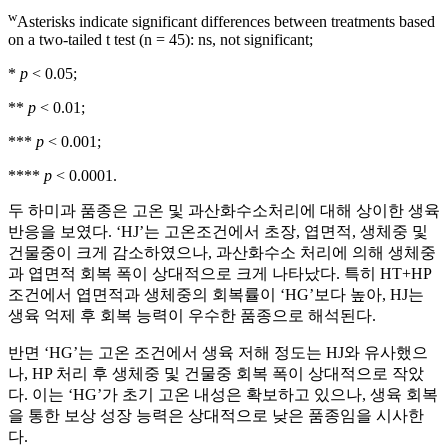
w
Asterisks indicate significant differences between treatments based
on a two-tailed t test (n = 45): ns, not significant;
*
p
< 0.05;
**
p
< 0.01;
***
p
< 0.001;
****
p
< 0.0001.
두 하미과 품종은 고온 및 과산화수소처리에 대해 상이한 생육
반응을 보였다. ‘HJ’는 고온조건에서 초장, 엽면적, 생체중 및
건물중이 크게 감소하였으나, 과산화수소 처리에 의해 생체중
과 엽면적 회복 폭이 상대적으로 크게 나타났다. 특히 HT+HP
조건에서 엽면적과 생체중의 회복률이 ‘HG’보다 높아, HJ는
생육 억제 후 회복 능력이 우수한 품종으로 해석된다.
반면 ‘HG’는 고온 조건에서 생육 저해 정도는 HJ와 유사했으
나, HP 처리 후 생체중 및 건물중 회복 폭이 상대적으로 작았
다. 이는 ‘HG’가 초기 고온 내성은 확보하고 있으나, 생육 회복
을 통한 보상 성장 능력은 상대적으로 낮은 품종임을 시사한
다.