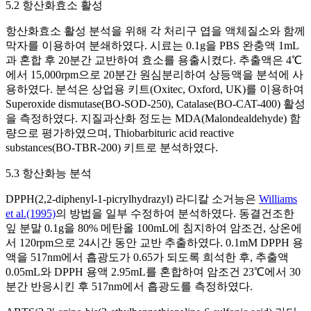
5.2 항산화효소 활성
항산화효소 활성 분석을 위해 각 처리구 엽을 액체질소와 함께
막자를 이용하여 분쇄하였다. 시료는 0.1g을 PBS 완충액 1mL
과 혼합 후 20분간 교반하여 효소를 용출시켰다. 추출액은 4℃
에서 15,000rpm으로 20분간 원심분리하여 상등액을 분석에 사
용하였다. 분석은 상업용 키트(Oxitec, Oxford, UK)를 이용하여
Superoxide dismutase(BO-SOD-250), Catalase(BO-CAT-400) 활성
을 측정하였다. 지질과산화 정도는 MDA(Malondealdehyde) 함
량으로 평가하였으며, Thiobarbituric acid reactive
substances(BO-TBR-200) 키트로 분석하였다.
5.3 항산화능 분석
DPPH(2,2-diphenyl-1-picrylhydrazyl) 라디칼 소거능은
Williams
et al.(1995)
의 방법을 일부 수정하여 분석하였다. 동결건조한
잎 분말 0.1g을 80% 메탄올 100mL에 침지하여 암조건, 상온에
서 120rpm으로 24시간 동안 교반 추출하였다. 0.1mM DPPH 용
액을 517nm에서 흡광도가 0.65가 되도록 희석한 후, 추출액
0.05mL와 DPPH 용액 2.95mL를 혼합하여 암조건 23℃에서 30
분간 반응시킨 후 517nm에서 흡광도를 측정하였다.