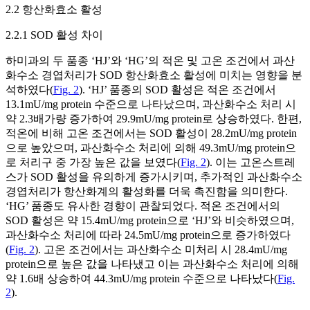
2.2 항산화효소 활성
2.2.1 SOD 활성 차이
하미과의 두 품종 ‘HJ’와 ‘HG’의 적온 및 고온 조건에서 과산
화수소 경엽처리가 SOD 항산화효소 활성에 미치는 영향을 분
석하였다(
Fig. 2
). ‘HJ’ 품종의 SOD 활성은 적온 조건에서
13.1mU/mg protein 수준으로 나타났으며, 과산화수소 처리 시
약 2.3배가량 증가하여 29.9mU/mg protein로 상승하였다. 한편,
적온에 비해 고온 조건에서는 SOD 활성이 28.2mU/mg protein
으로 높았으며, 과산화수소 처리에 의해 49.3mU/mg protein으
로 처리구 중 가장 높은 값을 보였다(
Fig. 2
). 이는 고온스트레
스가 SOD 활성을 유의하게 증가시키며, 추가적인 과산화수소
경엽처리가 항산화계의 활성화를 더욱 촉진함을 의미한다.
‘HG’ 품종도 유사한 경향이 관찰되었다. 적온 조건에서의
SOD 활성은 약 15.4mU/mg protein으로 ‘HJ’와 비슷하였으며,
과산화수소 처리에 따라 24.5mU/mg protein으로 증가하였다
(
Fig. 2
). 고온 조건에서는 과산화수소 미처리 시 28.4mU/mg
protein으로 높은 값을 나타냈고 이는 과산화수소 처리에 의해
약 1.6배 상승하여 44.3mU/mg protein 수준으로 나타났다(
Fig.
2
).