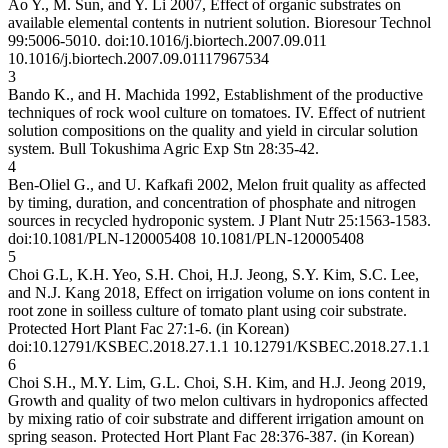
Ao Y., M. Sun, and Y. Li 2007, Effect of organic substrates on
available elemental contents in nutrient solution. Bioresour Technol
99:5006-5010. doi:10.1016/j.biortech.2007.09.011
10.1016/j.biortech.2007.09.011
17967534
3
Bando K., and H. Machida 1992, Establishment of the productive
techniques of rock wool culture on tomatoes. IV. Effect of nutrient
solution compositions on the quality and yield in circular solution
system. Bull Tokushima Agric Exp Stn 28:35-42.
4
Ben-Oliel G., and U. Kafkafi 2002, Melon fruit quality as affected
by timing, duration, and concentration of phosphate and nitrogen
sources in recycled hydroponic system. J Plant Nutr 25:1563-1583.
doi:10.1081/PLN-120005408
10.1081/PLN-120005408
5
Choi G.L, K.H. Yeo, S.H. Choi, H.J. Jeong, S.Y. Kim, S.C. Lee,
and N.J. Kang 2018, Effect on irrigation volume on ions content in
root zone in soilless culture of tomato plant using coir substrate.
Protected Hort Plant Fac 27:1-6. (in Korean)
doi:10.12791/KSBEC.2018.27.1.1
10.12791/KSBEC.2018.27.1.1
6
Choi S.H., M.Y. Lim, G.L. Choi, S.H. Kim, and H.J. Jeong 2019,
Growth and quality of two melon cultivars in hydroponics affected
by mixing ratio of coir substrate and different irrigation amount on
spring season. Protected Hort Plant Fac 28:376-387. (in Korean)