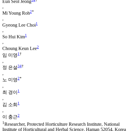
Eun Seol Jeong
,
2
*
Mi Young Roh
,
1
Gyeong Lee Choi
,
1
So Hui Kim
,
2
Choung Keun Lee
1
†
임 미영
,
3
4
†
정 은설
,
2
*
노 미영
,
1
최 경이
,
1
김 소희
,
2
이 충근
1
Researcher, Protected Horticulture Research Institute, National
Institute of Horticultural and Herbal Science, Haman 52054, Korea