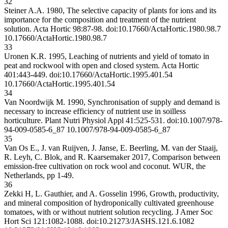
32
Steiner A.A. 1980, The selective capacity of plants for ions and its
importance for the composition and treatment of the nutrient
solution. Acta Hortic 98:87-98. doi:10.17660/ActaHortic.1980.98.7
10.17660/ActaHortic.1980.98.7
33
Uronen K.R. 1995, Leaching of nutrients and yield of tomato in
peat and rockwool with open and closed system. Acta Hortic
401:443-449. doi:10.17660/ActaHortic.1995.401.54
10.17660/ActaHortic.1995.401.54
34
Van Noordwijk M. 1990, Synchronisation of supply and demand is
necessary to increase efficiency of nutrient use in soilless
horticulture. Plant Nutri Physiol Appl 41:525-531. doi:10.1007/978-
94-009-0585-6_87
10.1007/978-94-009-0585-6_87
35
Van Os E., J. van Ruijven, J. Janse, E. Beerling, M. van der Staaij,
R. Leyh, C. Blok, and R. Kaarsemaker 2017, Comparison between
emission-free cultivation on rock wool and coconut. WUR, the
Netherlands, pp 1-49.
36
Zekki H, L. Gauthier, and A. Gosselin 1996, Growth, productivity,
and mineral composition of hydroponically cultivated greenhouse
tomatoes, with or without nutrient solution recycling. J Amer Soc
Hort Sci 121:1082-1088. doi:10.21273/JASHS.121.6.1082