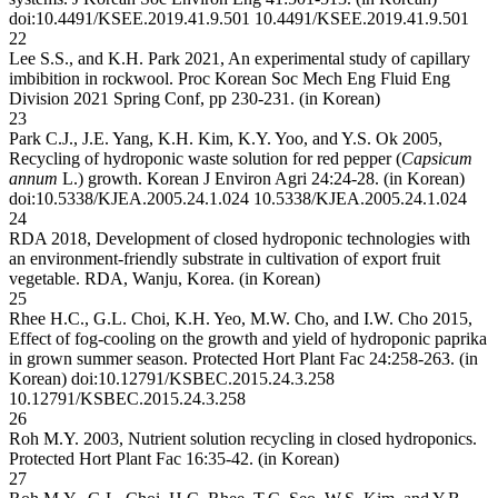
doi:10.4491/KSEE.2019.41.9.501
10.4491/KSEE.2019.41.9.501
22
Lee S.S., and K.H. Park 2021, An experimental study of capillary
imbibition in rockwool. Proc Korean Soc Mech Eng Fluid Eng
Division 2021 Spring Conf, pp 230-231. (in Korean)
23
Park C.J., J.E. Yang, K.H. Kim, K.Y. Yoo, and Y.S. Ok 2005,
Recycling of hydroponic waste solution for red pepper (
Capsicum
annum
L.) growth. Korean J Environ Agri 24:24-28. (in Korean)
doi:10.5338/KJEA.2005.24.1.024
10.5338/KJEA.2005.24.1.024
24
RDA 2018, Development of closed hydroponic technologies with
an environment-friendly substrate in cultivation of export fruit
vegetable. RDA, Wanju, Korea. (in Korean)
25
Rhee H.C., G.L. Choi, K.H. Yeo, M.W. Cho, and I.W. Cho 2015,
Effect of fog-cooling on the growth and yield of hydroponic paprika
in grown summer season. Protected Hort Plant Fac 24:258-263. (in
Korean) doi:10.12791/KSBEC.2015.24.3.258
10.12791/KSBEC.2015.24.3.258
26
Roh M.Y. 2003, Nutrient solution recycling in closed hydroponics.
Protected Hort Plant Fac 16:35-42. (in Korean)
27