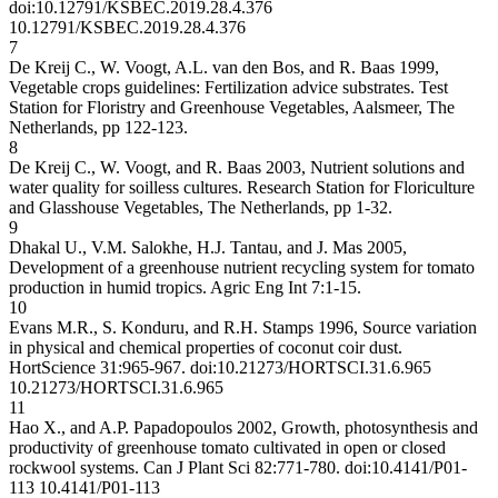
doi:10.12791/KSBEC.2019.28.4.376
10.12791/KSBEC.2019.28.4.376
7
De Kreij C., W. Voogt, A.L. van den Bos, and R. Baas 1999,
Vegetable crops guidelines: Fertilization advice substrates. Test
Station for Floristry and Greenhouse Vegetables, Aalsmeer, The
Netherlands, pp 122-123.
8
De Kreij C., W. Voogt, and R. Baas 2003, Nutrient solutions and
water quality for soilless cultures. Research Station for Floriculture
and Glasshouse Vegetables, The Netherlands, pp 1-32.
9
Dhakal U., V.M. Salokhe, H.J. Tantau, and J. Mas 2005,
Development of a greenhouse nutrient recycling system for tomato
production in humid tropics. Agric Eng Int 7:1-15.
10
Evans M.R., S. Konduru, and R.H. Stamps 1996, Source variation
in physical and chemical properties of coconut coir dust.
HortScience 31:965-967. doi:10.21273/HORTSCI.31.6.965
10.21273/HORTSCI.31.6.965
11
Hao X., and A.P. Papadopoulos 2002, Growth, photosynthesis and
productivity of greenhouse tomato cultivated in open or closed
rockwool systems. Can J Plant Sci 82:771-780. doi:10.4141/P01-
113
10.4141/P01-113