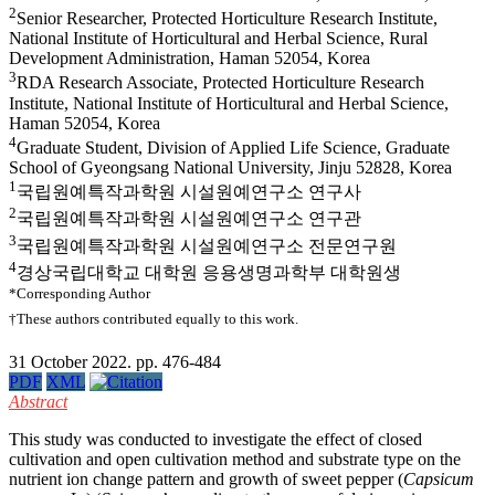
2
Senior Researcher, Protected Horticulture Research Institute,
National Institute of Horticultural and Herbal Science, Rural
Development Administration, Haman 52054, Korea
3
RDA Research Associate, Protected Horticulture Research
Institute, National Institute of Horticultural and Herbal Science,
Haman 52054, Korea
4
Graduate Student, Division of Applied Life Science, Graduate
School of Gyeongsang National University, Jinju 52828, Korea
1
국립원예특작과학원 시설원예연구소 연구사
2
국립원예특작과학원 시설원예연구소 연구관
3
국립원예특작과학원 시설원예연구소 전문연구원
4
경상국립대학교 대학원 응용생명과학부 대학원생
*Corresponding Author
†These authors contributed equally to this work.
31 October 2022. pp. 476-484
PDF
XML
Abstract
This study was conducted to investigate the effect of closed
cultivation and open cultivation method and substrate type on the
nutrient ion change pattern and growth of sweet pepper (
Capsicum