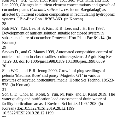
Roh M.Y., G.L. Choi, H.C. Rhee, T.C. Seo, W.S. Kim, and Y.B.
Lee 2009, Changes in nutrient element concentrations and growth of
cucumber plants (
Cucumis sativus
L. cv. Joeun Baegdadagi) as
affected by nutrient solution composition in recirculating hydroponic
systems. J Bio-Env Con 18:363-369. (in Korean)
28
Roh M.Y., Y.B. Lee, H.S. Kim, K.B. Lee, and J.H. Bae 1997,
Development of nutrient solution suitable for closed system in
substrate culture of cucumber. Protected Hort Plant Fac 6:1-14. (in
Korean)
29
Savvas D., and G. Manos 1999, Automated composition control of
nutrient solution in closed soilless culture systems. J Agric Eng Res
73:29-33. doi:10.1006/jaer.1998.0389
10.1006/jaer.1998.0389
30
Shin W.G., and B.R. Jeong 2000, Growth of plug seedlings of
petunia 'Madness Rose' and pansy 'Magestic GT' in various
mixtures of recycled horticultural media. Hortic Sci Technol 18:523-
528. (in Korean)
31
Son J., D. Choi, M. Kong, S. Yun, M. Park, and D. Kang 2019, The
water quality and purification load assessment of drain water of
facility horticulture areas. J Environ Sci Int 28:1199-1208. (in
Korean) doi:10.5322/JESI.2019.28.12.1199
10.5322/JESI.2019.28.12.1199