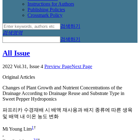
Instructions for Authors
Publishing Policies
Crossmark Policy
검색하기
검색영역
검색하기
All Issue
2022 Vol.31, Issue 4
Preview Page
Next Page
Original Articles
Changes of Plant Growth and Nutrient Concentrations of the
Drainage According to Drainage Reuse and Substrate Type in
Sweet Pepper Hydroponics
파프리카 수경재배 시 배액 재사용과 배지 종류에 따른 생육
및 배액 내 이온 농도 변화
1
†
Mi Young Lim
,
3
4
†