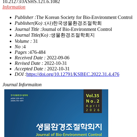
10.21273/JASHS.121.6.1082
Information
Publisher :
The Korean Society for Bio-Environment Control
Publisher(Ko) :
(사)한국생물환경조절학회
Journal Title :
Journal of Bio-Environment Control
Journal Title(Ko) :
생물환경조절학회지
Volume :
31
No :
4
Pages :
476-484
Received Date :
2022-09-06
Revised Date :
2022-10-31
Accepted Date :
2022-10-31
DOI :
https://doi.org/10.12791/KSBEC.2022.31.4.476
Journal Informaiton