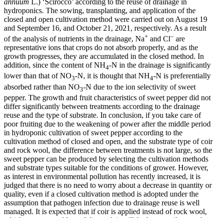
annuum
L.) ‘Scirocco’ according to the reuse of drainage in
hydroponics. The sowing, transplanting, and application of the
closed and open cultivation method were carried out on August 19
and September 16, and October 21, 2021, respectively. As a result
+
‒
of the analysis of nutrients in the drainage, Na
and Cl
are
representative ions that crops do not absorb properly, and as the
growth progresses, they are accumulated in the closed method. In
addition, since the content of NH
-N in the drainage is significantly
4
lower than that of NO
-N, it is thought that NH
-N is preferentially
3
4
absorbed rather than NO
-N due to the ion selectivity of sweet
3
pepper. The growth and fruit characteristics of sweet pepper did not
differ significantly between treatments according to the drainage
reuse and the type of substrate. In conclusion, if you take care of
poor fruiting due to the weakening of power after the middle period
in hydroponic cultivation of sweet pepper according to the
cultivation method of closed and open, and the substrate type of coir
and rock wool, the difference between treatments is not large, so the
sweet pepper can be produced by selecting the cultivation methods
and substrate types suitable for the conditions of grower. However,
as interest in environmental pollution has recently increased, it is
judged that there is no need to worry about a decrease in quantity or
quality, even if a closed cultivation method is adopted under the
assumption that pathogen infection due to drainage reuse is well
managed. It is expected that if coir is applied instead of rock wool,