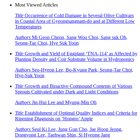
Most Viewed Articles
Title
Occurrence of Cold Damage in Several Olive Cultivars
in Coastal Area of Gyeongsangnam-do and at Different Low
Temperatures
Authors
Mi Geon Cheon, Sang Woo Choi, Sang suk Oh,
Seong-Tae Choi, Hye Suk Yoon
Title
Growth and Yield of Eggplant ‘TNA-114’ as Affected by
Planting Density and Coir Substrate Volume in Hydroponics
Authors
Seo-Hyeon Lee, Bo-Kyung Park, Seong-Tae Choi,
Hye-Suk Yoon
Title
Growth and Bioactive Compound Contents of Various
Sprouts Cultivated under Dark and Light Conditions
Authors
Jin-Hui Lee and Myung-Min Oh
Title
Establishment of Optimal Quality Indices and Criteria for
Ripening Diagnosis on ‘Hongro’ Apple
Authors
Seul Ki Lee, Jung Gun Cho, Jae Hoon Jeong,
Dongyong Lee, Taehwan Shin, Si Hyeong Jang