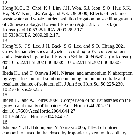
12
Hong K.C., B. Choi, K.J. Lim, J.H. Won, S.J. Jeon, S.O. Hur, S.K.
Ha, N.W. Kim, J.E. Yang, and Y.S. Ok 2009, Effects of reclaimed
wastewater and waste nutrient solution irrigation on seedling growth
of Chinese cabbage. Korean J Environ Agric 28:171-178. (in
Korean) doi:10.5338/KJEA.2009.28.2.171
10.5338/KJEA.2009.28.2.171
13
Hong Y.S., J.S. Lee, J.H. Baek, S.G. Lee, and S.O. Chung 2021,
Growth characteristics and yields according to EC concentrations
and substrates in paprika. J Environ Sci Int 30:605-612. (in Korean)
doi:10.5322/JESI.2021.30.8.605
10.5322/JESI.2021.30.8.605
14
Ikeda H., and T. Osawa 1981, Nitrate- and ammonium-N absorption
by vegetables nutrient solution containing ammonium nitrate and
resultant change of solution pH. J Jpn Soc Hort Sci 50:225-230.
10.2503/jjshs.50.225
15
Inden H., and A. Torres 2004, Comparison of four substrates on the
growth and quality of tomatoes. Acta Hortic 644:205-210.
doi:10.17660/ActaHortic.2004.644.27
10.17660/ActaHortic.2004.644.27
16
Ishihara Y., H. Hitomi, and Y. Yamaki 2006, Effect of nutrient
composition used in the closed hydroponics system with capillary