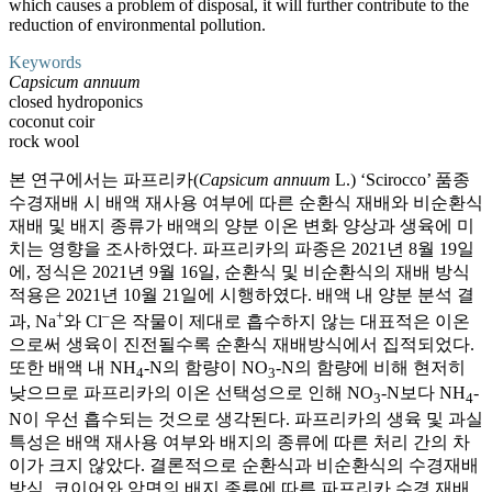
which causes a problem of disposal, it will further contribute to the
reduction of environmental pollution.
Keywords
Capsicum annuum
closed hydroponics
coconut coir
rock wool
본 연구에서는 파프리카(
Capsicum annuum
L.) ‘Scirocco’ 품종
수경재배 시 배액 재사용 여부에 따른 순환식 재배와 비순환식
재배 및 배지 종류가 배액의 양분 이온 변화 양상과 생육에 미
치는 영향을 조사하였다. 파프리카의 파종은 2021년 8월 19일
에, 정식은 2021년 9월 16일, 순환식 및 비순환식의 재배 방식
적용은 2021년 10월 21일에 시행하였다. 배액 내 양분 분석 결
+
‒
과, Na
와 Cl
은 작물이 제대로 흡수하지 않는 대표적은 이온
으로써 생육이 진전될수록 순환식 재배방식에서 집적되었다.
또한 배액 내 NH
-N의 함량이 NO
-N의 함량에 비해 현저히
4
3
낮으므로 파프리카의 이온 선택성으로 인해 NO
-N보다 NH
-
3
4
N이 우선 흡수되는 것으로 생각된다. 파프리카의 생육 및 과실
특성은 배액 재사용 여부와 배지의 종류에 따른 처리 간의 차
이가 크지 않았다. 결론적으로 순환식과 비순환식의 수경재배
방식, 코이어와 암면의 배지 종류에 따른 파프리카 수경 재배