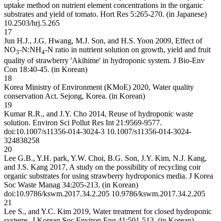
uptake method on nutrient element concentrations in the organic
substrates and yield of tomato. Hort Res 5:265-270. (in Japanese)
10.2503/hrj.5.265
17
Jun H.J., J.G. Hwang, M.J. Son, and H.S. Yoon 2009, Effect of
NO
-N:NH
-N ratio in nutrient solution on growth, yield and fruit
3
4
quality of strawberry 'Akihime' in hydroponic system. J Bio-Env
Con 18:40-45. (in Korean)
18
Korea Ministry of Environment (KMoE) 2020, Water quality
conservation Act. Sejong, Korea. (in Korean)
19
Kumar R.R., and J.Y. Cho 2014, Reuse of hydroponic waste
solution. Environ Sci Pollut Res Int 21:9569-9577.
doi:10.1007/s11356-014-3024-3
10.1007/s11356-014-3024-
3
24838258
20
Lee G.B., Y.H. park, Y.W. Choi, B.G. Son, J.Y. Kim, N.J. Kang,
and J.S. Kang 2017, A study on the possibility of recycling coir
organic substrates for using strawberry hydroponics media. J Korea
Soc Waste Manag 34:205-213. (in Korean)
doi:10.9786/kswm.2017.34.2.205
10.9786/kswm.2017.34.2.205
21
Lee S., and Y.C. Kim 2019, Water treatment for closed hydroponic
systems. J Korean Soc Environ Eng 41:501-513. (in Korean)