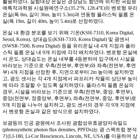
활용하였다. 실험대상 온실은 경상남도 함안에 위치한 국립원
예특작과학원 시설원예연구소(35.2°N, 128.4°E)의 벤로형 유리
온실(폭 8m, 길이 36m, 높이 5.3m)과 연동형 플라스틱 필름 온
실(폭 19m, 길이 40m, 높이 5.4m)로 선정하였다.
온실 내 환경 분포를 보기 위해 기온(KSH-7310, Korea Digital,
Seoul, Korea), 상대습도(KSH-7310, Korea Digital) 및 광센서
(SWSR-7500, Korea Digital) 등을 유리온실 내 4개 지점과 플라
스틱 필름 온실 내 9개 지점에 각각 배치하였다. 벤로형 온실에
서 온도, 상대습도는 온실 내부를 4등분하여 입구에서 시설을
바라보는 기준으로 우측(전면부, 후면부)와 좌측(전면부, 후면
부) 4개 지점을 선정한 후, 지면으로부터 2m 높이에 설치하였
고, 광도 센서는 각 4개 지점에서 파프리카 작물의 상단부 높이
에 따라 조절할 수 있도록 설치하였다. 플라스틱 필름 온실의
경우, 시설을 바라보는 기준으로 우측(전면부, 중앙, 후면부),
중앙(전면부, 정중앙부, 후면부), 좌측(전면부, 중앙, 후면부)로
9개 지점을 나누어 설치하고, 광도 센서의 경우 각 9개 지점에
서 벤로형 온실과 같은 방식으로 설치하였다.
보광등의 인공 광원에서 조사된 광합성유효광양자속밀도
(photosynthetic photon flux densities, PPFDs)는 광 스펙트럼 분석
기(LI-180, Li-Cor Biosciences, Lincoln, NE, USA)를 이용하여 상