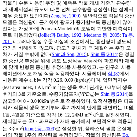
작물의 수분 사용량 추정 및 예측은 작물 개체 기준의 관수량
과 재배시설의 규모에 따른 전체 관수량을 결정한다는 점에서
매우 중요한 요인이다(
Zeng 등, 2009
). 일반적으로 작물의 증산
모델은 적산광에 근거하여 광도가 증가할수록 증산량이 많아
진다는 가정 하에 Penman-Monteith의 모델에 기반한 예측식이
주로 이용되었다(
Jolliet과 Bailey, 1992
;
Medrano 등, 2005
;
Ta 등,
2011
). 그러나 일정 수준 이상의 조건에서는 증산량이 광도의
증가와 비례하지 않으며, 광도의 편차가 큰 계절에는 추정 오
차가 커질 수밖에 없다(
Shin과 Son, 2015
).
Shin 등(2014)
은 정밀
한 증산량 추정을 위해 광도 보정식을 적용하여 파프리카 재배
에 맞게 변형된 증산량 추정식을 사용하였고, 본 연구의 시뮬
레이션에서도 해당 식을 적용하였다. 시뮬레이터
식 (8)
에서
사용된 계수 a, b는 각각 0.26, 0.09 (kg/day)이며, 엽면적지수
2
-2
(leaf area index, LAI, m
·m
)는 생육 초기 단계인 0.3부터 생육
후기의 3을 기준으로, 수증기압포차(
VPD
)는
Shin 등(2014)
을
in
참고하여 0－0.040kPa 범위로 적용하였다. 일적산광량은 파프
리카 작물의 생육 초기부터 후기까지의 단계를 대변하는 10월,
-2
-1
1월, 4월을 기준으로 각각 16, 12, 24MJ·m
·d
로 설정하였다.
재식밀도는 국내 파프리카 재배 농가에서 보편적으로 적용되
2
는 3주/m
(
Jeong 등, 2009
)로 설정한 뒤, 플라스틱 필름 온실에
서의 작물 1주의 증산량을 추정하였다. 작물의 증산량은
Eq.