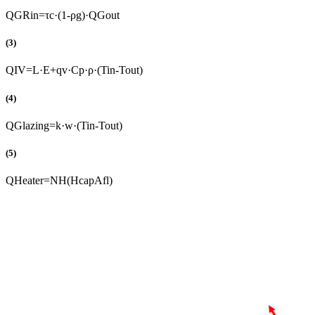
Q
G
R
i
n
=
τ
c
·
(
1
-
ρ
g
)
·
Q
G
o
u
t
(3)
Q
I
V
=
L
·
E
+
q
v
·
C
p
·
ρ
·
(
T
i
n
-
T
o
u
t
)
(4)
Q
G
l
a
z
i
n
g
=
k
·
w
·
(
T
i
n
-
T
o
u
t
)
(5)
Q
H
e
a
t
e
r
=
N
H
(
H
c
a
p
A
f
l
)