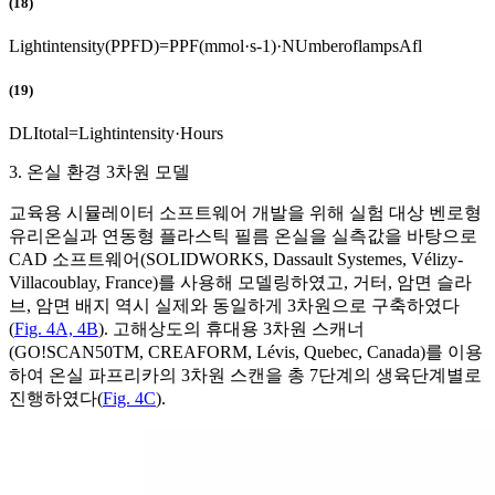
(18)
L
i
g
h
t
i
n
t
e
n
s
i
t
y
(
P
P
F
D
)
=
P
P
F
(
m
m
o
l
·
s
-
1
)
·
N
U
m
b
e
r
o
f
l
a
m
p
s
A
f
l
(19)
D
L
I
t
o
t
a
l
=
L
i
g
h
t
i
n
t
e
n
s
i
t
y
·
H
o
u
r
s
3. 온실 환경 3차원 모델
교육용 시뮬레이터 소프트웨어 개발을 위해 실험 대상 벤로형
유리온실과 연동형 플라스틱 필름 온실을 실측값을 바탕으로
CAD 소프트웨어(SOLIDWORKS, Dassault Systemes, Vélizy-
Villacoublay, France)를 사용해 모델링하였고, 거터, 암면 슬라
브, 암면 배지 역시 실제와 동일하게 3차원으로 구축하였다
(
Fig. 4A, 4B
). 고해상도의 휴대용 3차원 스캐너
(GO!SCAN50TM, CREAFORM, Lévis, Quebec, Canada)를 이용
하여 온실 파프리카의 3차원 스캔을 총 7단계의 생육단계별로
진행하였다(
Fig. 4C
).