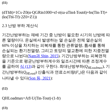
(11)
(
d
T
f
d
t
)
=
1
C
s
·
Z
0
(
α
·
Q
G
R
i
n
1000
+
ϵ
f
·
σ
(
ϵ
a
·
a
T
i
n
4
-
T
o
u
t
4
)
+
h
s
(
T
i
n
-
T
f
)
+
(
k
s
(
T
b
l
-
T
f
)
·
2
Z
0
+
Z
1
)
)
2.3 난방 부하 계산식
기간난방부하는 재배 기간 중 난방이 필요한 시기의 난방에 따
른 열량이다. 온실에서 발생하는 열 손실은 전체 열손실의
60% 이상을 차지하는 피복재를 통한 관류열량, 틈새를 통해
손실되는 환기전열량, 그리고 토양의 열교환에 의한 지중전열
량으로 나뉜다(
Nam과 Shin, 2015
). 기간난방부하는 피복면적
을 기준으로 평균난방부하계수와 일조시간에 따른 조정계수
를 곱하여
식 (13)
과 같이 구한다. 최대난방부하(
Q
), 기
HLoadmax
간난방부하(
Q
) 산출식과 연료소비량(
F
)은 다음과 같이
HLoad
v
나타낼 수 있다(
Son 등, 2021
):
(12)
Q
H
L
o
a
d
m
a
x
=
A
f
l
·
U
(
T
i
n
-
T
o
u
t
)
·
(
1
-
f
r
)
(13)