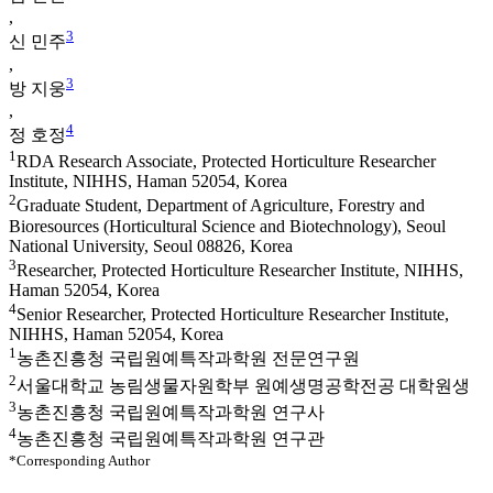
,
3
신 민주
,
3
방 지웅
,
4
정 호정
1
RDA Research Associate, Protected Horticulture Researcher
Institute, NIHHS, Haman 52054, Korea
2
Graduate Student, Department of Agriculture, Forestry and
Bioresources (Horticultural Science and Biotechnology), Seoul
National University, Seoul 08826, Korea
3
Researcher, Protected Horticulture Researcher Institute, NIHHS,
Haman 52054, Korea
4
Senior Researcher, Protected Horticulture Researcher Institute,
NIHHS, Haman 52054, Korea
1
농촌진흥청 국립원예특작과학원 전문연구원
2
서울대학교 농림생물자원학부 원예생명공학전공 대학원생
3
농촌진흥청 국립원예특작과학원 연구사
4
농촌진흥청 국립원예특작과학원 연구관
*Corresponding Author