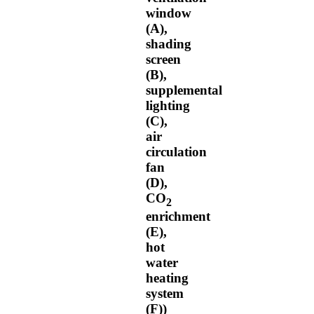
window
(A),
shading
screen
(B),
supplemental
lighting
(C),
air
circulation
fan
(D),
CO
2
enrichment
(E),
hot
water
heating
system
(F))