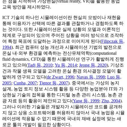
는 점을 지적하며 가상현실(virtual reality, VR)을 활용한 농업
교육 방안을 제시하였다.
ICT 기술의 하나인 시뮬레이션이란 현실의 모방이나 재현을
통해 이용자가 선택에 따른 결과를 관찰하거나 경험하도록 하
는 것이다. 또한 시뮬레이션은 실제 상황의 모델과 이론적인
체계로 구성되어 있으며 주어진 상황을 여러 방식으로 조작하
여 특정 목표에 도달하는 과정으로 이어지게 된다(
Filipczak 등,
1994
). 최근 컴퓨터 성능 개선과 시뮬레이션 기법의 발전으로
온실 내·외부 환경을 예측하는 전산유체역학(computational
fluid dynamics, CFD)을 통한 시뮬레이션 연구가 활발하게 진행
되고 있으며(
Tadj 등, 2010
;
Yu 등, 2014
;
Jeong 등, 2020
), 기상조
건과 작물 생육 모델을 고려한 온실 환경 의사결정 모델이 활
발하게 연구되고 있다(
de Zwart, 1996
;
Navas 등, 1998
;
Luo 등,
2005
;
Cunha, 2007
;
Tignor 등, 2007
). 중국에서는 가상의 농지
설계, 농업 토지 정보 시스템 활용 등 다양한 농업분야 IT와 가
상현실 기술의 접목을 통한 디지털 농촌 관리 시스템, 농촌 관
광 자료 등의 활용이 제안되고 있다(
Yang 등, 1999
;
Zhu, 2004
).
그러나 이러한 기술들은 개발자가 시뮬레이션 코드를 공개하
지 않고 상용 소프트웨어를 허용하지 않아서 국내 농업용 시뮬
레이션에 적용될 수 없기 때문에 국내의 재배 실정에 맞는 새
로운 툴의 개발이 필요한 상황이다.