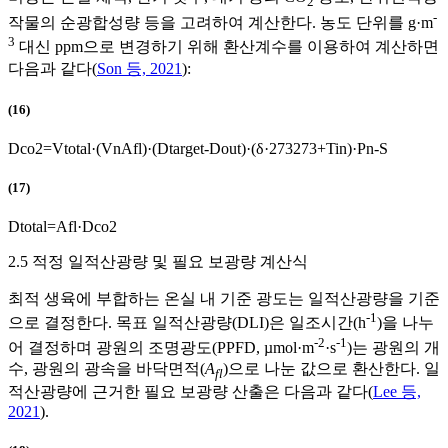
2
-
작물의 순광합성량 등을 고려하여 계산한다. 농도 단위를 g·m
3
대신 ppm으로 변경하기 위해 환산계수를 이용하여 계산하면
다음과 같다(
Son 등, 2021
):
(16)
D
c
o
2
=
V
t
o
t
a
l
·
(
V
n
A
f
l
)
·
(
D
t
a
r
g
e
t
-
D
o
u
t
)
·
(
δ
·
273
273
+
T
i
n
)
·
P
n
-
S
(17)
D
t
o
t
a
l
=
A
f
l
·
D
c
o
2
2.5 적정 일적산광량 및 필요 보광량 계산식
최적 생육에 부합하는 온실 내 기준 광도는 일적산광량을 기준
-1
으로 결정한다. 목표 일적산광량(DLI)은 일조시간(h
)을 나누
-2
-1
어 결정하며 광원의 조명광도(PPFD, µmol·m
·s
)는 광원의 개
수, 광원의 광속을 바닥면적(
A
)으로 나눈 값으로 환산한다. 일
fl
적산광량에 근거한 필요 보광량 산출은 다음과 같다(
Lee 등,
2021
).