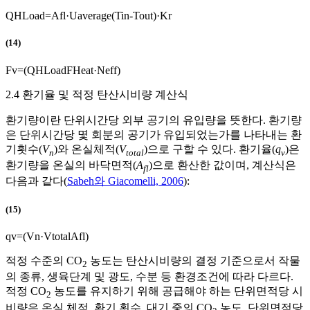
Q
H
L
o
a
d
=
A
f
l
·
U
a
v
e
r
a
g
e
(
T
i
n
-
T
o
u
t
)
·
K
r
(14)
F
v
=
(
Q
H
L
o
a
d
F
H
e
a
t
·
N
e
f
f
)
2.4 환기율 및 적정 탄산시비량 계산식
환기량이란 단위시간당 외부 공기의 유입량을 뜻한다. 환기량
은 단위시간당 몇 회분의 공기가 유입되었는가를 나타내는 환
기횟수(
V
)와 온실체적(
V
)으로 구할 수 있다. 환기율(
q
)은
n
total
v
환기량을 온실의 바닥면적(
A
)으로 환산한 값이며, 계산식은
fl
다음과 같다(
Sabeh와 Giacomelli, 2006
):
(15)
q
v
=
(
V
n
·
V
t
o
t
a
l
A
f
l
)
적정 수준의 CO
농도는 탄산시비량의 결정 기준으로서 작물
2
의 종류, 생육단계 및 광도, 수분 등 환경조건에 따라 다르다.
적정 CO
농도를 유지하기 위해 공급해야 하는 단위면적당 시
2
비량은 온실 체적, 환기 횟수, 대기 중의 CO
농도, 단위면적당