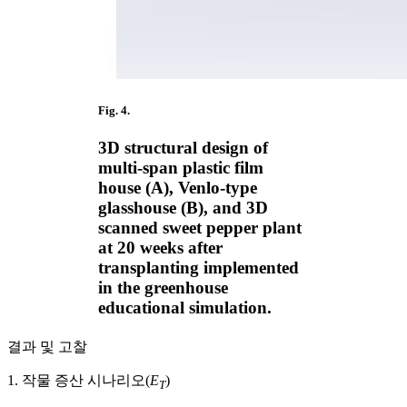
Fig. 4.
3D structural design of
multi-span plastic film
house (A), Venlo-type
glasshouse (B), and 3D
scanned sweet pepper plant
at 20 weeks after
transplanting implemented
in the greenhouse
educational simulation.
결과 및 고찰
1. 작물 증산 시나리오(
E
)
T