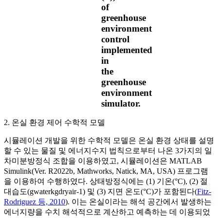
of
greenhouse
environment
control
implemented
in
the
greenhouse
environment
simulator.
2. 온실 환경 제어 수학적 모델
시뮬레이션 개발을 위한 수학적 모델은 온실 환경 상태를 설명
할 수 있는 물질 및 에너지수지 법칙으로부터 나온 3가지의 일
차미분방정식 조합을 이용하였고, 시뮬레이션은 MATLAB
Simulink(Ver. R2022b, Mathworks, Natick, MA, USA) 프로그램
을 이용하여 수행하였다. 상태방정식에는 (1) 기온(°C), (2) 절
대습도(
g
w
a
t
e
r
k
g
d
r
y
a
i
r
-
1
) 및 (3) 지면 온도(°C)가 포함된다(
Fitz-
Rodriguez 등, 2010
). 이는 온실이라는 해석 공간에서 발생하는
에너지량을 수치 해석적으로 계산하고 예측하는 데 이용되었