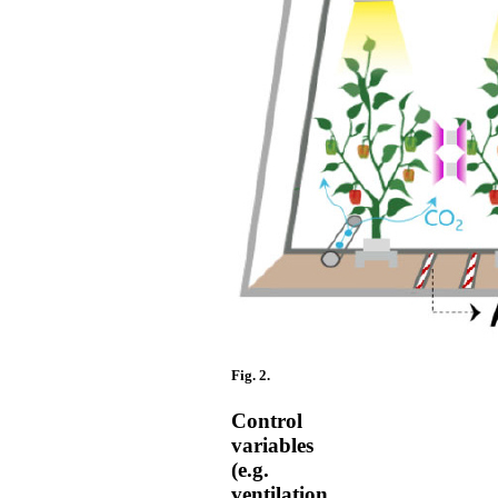
Fig. 2.
Control
variables
(e.g.
ventilation