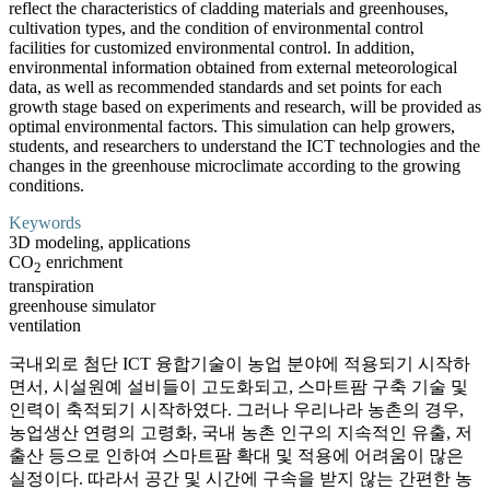
reflect the characteristics of cladding materials and greenhouses,
cultivation types, and the condition of environmental control
facilities for customized environmental control. In addition,
environmental information obtained from external meteorological
data, as well as recommended standards and set points for each
growth stage based on experiments and research, will be provided as
optimal environmental factors. This simulation can help growers,
students, and researchers to understand the ICT technologies and the
changes in the greenhouse microclimate according to the growing
conditions.
Keywords
3D modeling, applications
CO
enrichment
2
transpiration
greenhouse simulator
ventilation
국내외로 첨단 ICT 융합기술이 농업 분야에 적용되기 시작하
면서, 시설원예 설비들이 고도화되고, 스마트팜 구축 기술 및
인력이 축적되기 시작하였다. 그러나 우리나라 농촌의 경우,
농업생산 연령의 고령화, 국내 농촌 인구의 지속적인 유출, 저
출산 등으로 인하여 스마트팜 확대 및 적용에 어려움이 많은
실정이다. 따라서 공간 및 시간에 구속을 받지 않는 간편한 농