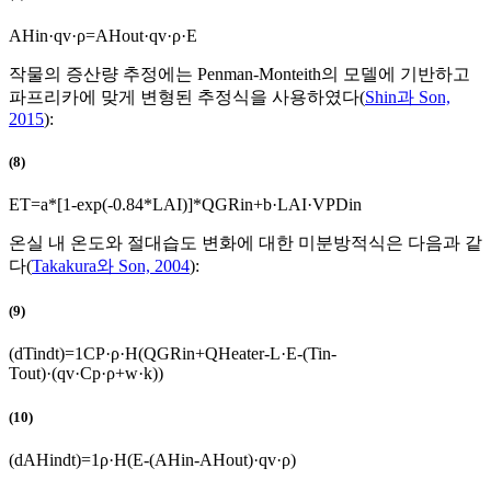
A
H
i
n
·
q
v
·
ρ
=
A
H
o
u
t
·
q
v
·
ρ
·
E
작물의 증산량 추정에는 Penman-Monteith의 모델에 기반하고
파프리카에 맞게 변형된 추정식을 사용하였다(
Shin과 Son,
2015
):
(8)
E
T
=
a
*
[
1
-
exp
(
-
0
.
84
*
L
A
I
)
]
*
Q
G
R
i
n
+
b
·
L
A
I
·
V
P
D
i
n
온실 내 온도와 절대습도 변화에 대한 미분방적식은 다음과 같
다(
Takakura와 Son, 2004
):
(9)
(
d
T
i
n
d
t
)
=
1
C
P
·
ρ
·
H
(
Q
G
R
i
n
+
Q
H
e
a
t
e
r
-
L
·
E
-
(
T
i
n
-
T
o
u
t
)
·
(
q
v
·
C
p
·
ρ
+
w
·
k
)
)
(10)
(
d
A
H
i
n
d
t
)
=
1
ρ
·
H
(
E
-
(
A
H
i
n
-
A
H
o
u
t
)
·
q
v
·
ρ
)