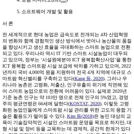
out
5. 소프트웨어 개발 및 활용
서 론
전 세계적으로 현대 농업은 급속도로 전개되는 4차 산업혁명
의 변화와 함께 경험적인 생산 방식에서 벗어나 농산물의 품질
을 향상시키고 생산 효율을 극대화하는 스마트 농업으로 전환
되고 있다. 우리나라 역시 IT 기반 스마트 시설농업이 대두되
고 있으며, 정부는 ‘시설원예분야 ICT 융복합확산사업’을 통한
ICT 융복합 스마트팜 시설 보급에 박차를 가하고 있으며, 2022
년까지 국비 4,000억 원을 지원하여 전국 4개 지역에 대규모 스
마트팜 혁신밸리를 구축하고 있다(
Kang 등, 2020
). 그러나 우
리나라 농촌은 고령화, 저출산, 인구유출의 위기에 직면해 있
어 스마트 농업으로의 전환에 어려움이 있다. 실제로 2020년
기준 농촌 인구는 약 103만 명으로 전체 인구의 5%였고, 경영
주의 평균연령은 66세에 달한다(
KOSTAT, 2020
). 이렇듯 고령
화된 농업인들에게 스마트팜 시설 관리를 위한 고도의 융합 기
술은 활용도가 떨어질 수 있다.
Kim 등(2018)
은 농민 대상의 교
육이 기술집약적인 시설인 스마트팜 운영을 목표로 하지만, 대
형 시설 및 장비 등을 교육하는 데 경제적, 공간적 한계가 있다