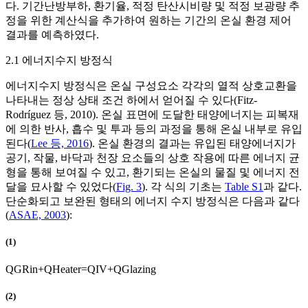
다. 기간난방부하, 환기율, 적정 탄산시비량 및 적정 보광량 추
정을 위한 계산식을 추가하여 원하는 기간의 온실 환경 제어
결과를 예측하였다.
2.1 에너지수지 방정식
에너지수지 방정식은 온실 구성요소 각각의 열적 상호교환을
나타내는 정상 상태 조건 하에서 얻어질 수 있다(Fitz-
Rodríguez 등, 2010). 온실 표면에 도달한 태양에너지는 피복재
에 의한 반사, 흡수 및 투과 등의 과정을 통해 온실 내부로 유입
된다(
Lee 등, 2016
). 온실 환경의 결과는 유입된 태양에너지가
공기, 작물, 바닥과 천장 요소들의 상호 작용에 따른 에너지 균
형을 통해 보여질 수 있고, 환기되는 온실의 물질 및 에너지 전
달을 묘사할 수 있었다(
Fig. 3
). 각 식의 기초는
Table S1
과 같다.
단순화되고 보완된 형태의 에너지 수지 방정식은 다음과 같다
(
ASAE, 2003
):
(1)
Q
G
R
i
n
+
Q
H
e
a
t
e
r
=
Q
I
V
+
Q
G
l
a
z
i
n
g
(2)