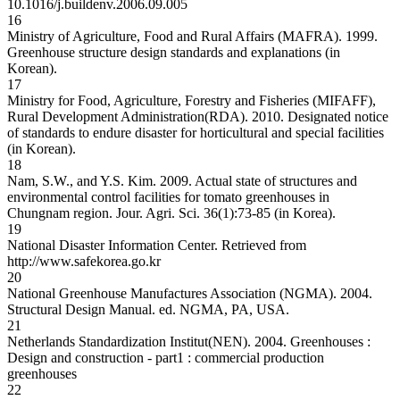
10.1016/j.buildenv.2006.09.005
16
Ministry of Agriculture, Food and Rural Affairs (MAFRA). 1999.
Greenhouse structure design standards and explanations (in
Korean).
17
Ministry for Food, Agriculture, Forestry and Fisheries (MIFAFF),
Rural Development Administration(RDA). 2010. Designated notice
of standards to endure disaster for horticultural and special facilities
(in Korean).
18
Nam, S.W., and Y.S. Kim. 2009. Actual state of structures and
environmental control facilities for tomato greenhouses in
Chungnam region. Jour. Agri. Sci. 36(1):73-85 (in Korea).
19
National Disaster Information Center. Retrieved from
http://www.safekorea.go.kr
20
National Greenhouse Manufactures Association (NGMA). 2004.
Structural Design Manual. ed. NGMA, PA, USA.
21
Netherlands Standardization Institut(NEN). 2004. Greenhouses :
Design and construction - part1 : commercial production
greenhouses
22