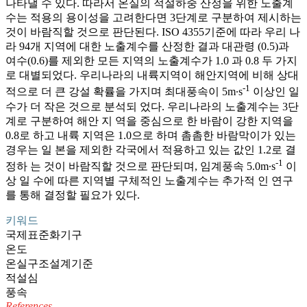
나타낼 수 있다. 따라서 온실의 적설하중 산정을 위한 노출계
수는 적용의 용이성을 고려한다면 3단계로 구분하여 제시하는
것이 바람직할 것으로 판단된다. ISO 4355기준에 따라 우리 나
라 94개 지역에 대한 노출계수를 산정한 결과 대관령 (0.5)과
여수(0.6)를 제외한 모든 지역의 노출계수가 1.0 과 0.8 두 가지
로 대별되었다. 우리나라의 내륙지역이 해안지역에 비해 상대
-1
적으로 더 큰 강설 확률을 가지며 최대풍속이 5m·s
이상인 일
수가 더 작은 것으로 분석되 었다. 우리나라의 노출계수는 3단
계로 구분하여 해안 지 역을 중심으로 한 바람이 강한 지역을
0.8로 하고 내륙 지역은 1.0으로 하며 촘촘한 바람막이가 있는
경우는 일 본을 제외한 각국에서 적용하고 있는 값인 1.2로 결
-1
정하 는 것이 바람직할 것으로 판단되며, 임계풍속 5.0m·s
이
상 일 수에 따른 지역별 구체적인 노출계수는 추가적 인 연구
를 통해 결정할 필요가 있다.
키워드
국제표준화기구
온도
온실구조설계기준
적설심
풍속
References