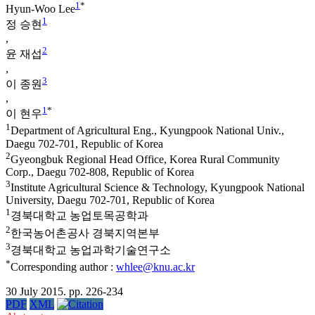
1
*
Hyun-Woo Lee
1
정 승현
,
2
윤 재섭
,
3
이 종원
,
1
*
이 현우
1
Department of Agricultural Eng., Kyungpook National Univ.,
Daegu 702-701, Republic of Korea
2
Gyeongbuk Regional Head Office, Korea Rural Community
Corp., Daegu 702-808, Republic of Korea
3
Institute Agricultural Science & Technology, Kyungpook National
University, Daegu 702-701, Republic of Korea
1
경북대학교 농업토목공학과
2
한국농어촌공사 경북지역본부
3
경북대학교 농업과학기술연구소
*
Corresponding author :
whlee@knu.ac.kr
30 July 2015. pp. 226-234
PDF
XML