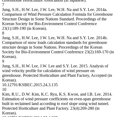
Greenhouse Horticulture Association (in Japanese).
7
Jung, S.H., H.W. Lee, J.W. Lee, W.H. Na and S.Y. Lee. 2014a.
Comparison of Wind Pressure Calculation Formula for Greenhouse
Structure Design in Some Nations Standard. Proceedings of the
Korean Society for Bio-Environment Control Conference
23(1):189-190 (in Korean).
8
Jung, S.H., H.W. Lee, J.W. Lee, W.H. Na and S.Y. Lee. 2014b.
Comparison of snow loads calculation standards for greenhouse
structure design in Some Nations. Proceedings of the Korean
Society for Bio-Environment Control Conference 23(2):169-170 (in
Korean).
9
Jung, S.H., H.W. Lee, J.W. Lee and S.Y. Lee. 2015. Analysis of
wind velocity profile for calculation of wind pressure on
greenhouse. Protected Horticulture and Plant Factory, Accepted (in
Korean).
10.12791/KSBEC.2015.24.3.135
10
Kim, R.U., D.W. Kim, K.C. Ryu, K.S. Kwon, and I.B. Lee. 2014.
Estimation of wind pressure coefficients on even-span greenhouse
built in reclaimed land according to roof slope using wind tunnel.
Protected Horticulture and Plant Factory. 23(4):269-280 (in
Korean).