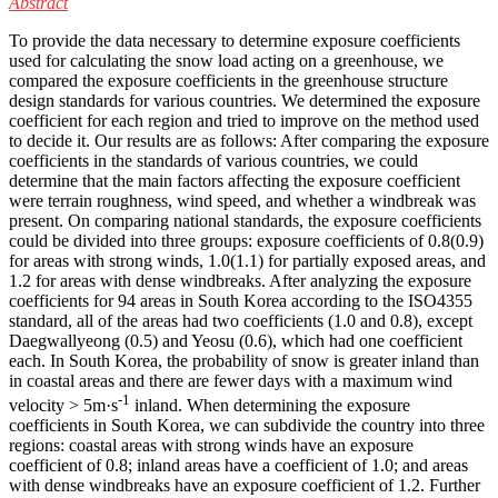
Abstract
To provide the data necessary to determine exposure coefficients
used for calculating the snow load acting on a greenhouse, we
compared the exposure coefficients in the greenhouse structure
design standards for various countries. We determined the exposure
coefficient for each region and tried to improve on the method used
to decide it. Our results are as follows: After comparing the exposure
coefficients in the standards of various countries, we could
determine that the main factors affecting the exposure coefficient
were terrain roughness, wind speed, and whether a windbreak was
present. On comparing national standards, the exposure coefficients
could be divided into three groups: exposure coefficients of 0.8(0.9)
for areas with strong winds, 1.0(1.1) for partially exposed areas, and
1.2 for areas with dense windbreaks. After analyzing the exposure
coefficients for 94 areas in South Korea according to the ISO4355
standard, all of the areas had two coefficients (1.0 and 0.8), except
Daegwallyeong (0.5) and Yeosu (0.6), which had one coefficient
each. In South Korea, the probability of snow is greater inland than
in coastal areas and there are fewer days with a maximum wind
-1
velocity > 5m·s
inland. When determining the exposure
coefficients in South Korea, we can subdivide the country into three
regions: coastal areas with strong winds have an exposure
coefficient of 0.8; inland areas have a coefficient of 1.0; and areas
with dense windbreaks have an exposure coefficient of 1.2. Further