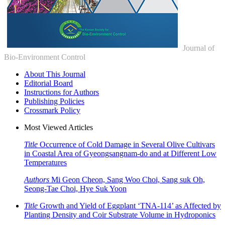
Journal of
Bio-Environment Control
About This Journal
Editorial Board
Instructions for Authors
Publishing Policies
Crossmark Policy
Most Viewed Articles
Title
Occurrence of Cold Damage in Several Olive Cultivars
in Coastal Area of Gyeongsangnam-do and at Different Low
Temperatures
Authors
Mi Geon Cheon, Sang Woo Choi, Sang suk Oh,
Seong-Tae Choi, Hye Suk Yoon
Title
Growth and Yield of Eggplant ‘TNA-114’ as Affected by
Planting Density and Coir Substrate Volume in Hydroponics