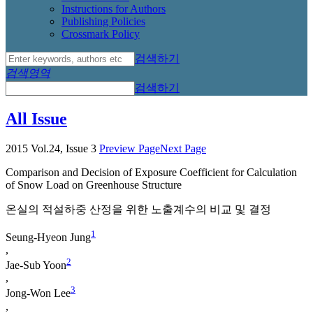
Instructions for Authors
Publishing Policies
Crossmark Policy
검색하기
검색영역
검색하기
All Issue
2015 Vol.24, Issue 3
Preview Page
Next Page
Comparison and Decision of Exposure Coefficient for Calculation
of Snow Load on Greenhouse Structure
온실의 적설하중 산정을 위한 노출계수의 비교 및 결정
1
Seung-Hyeon Jung
,
2
Jae-Sub Yoon
,
3
Jong-Won Lee
,