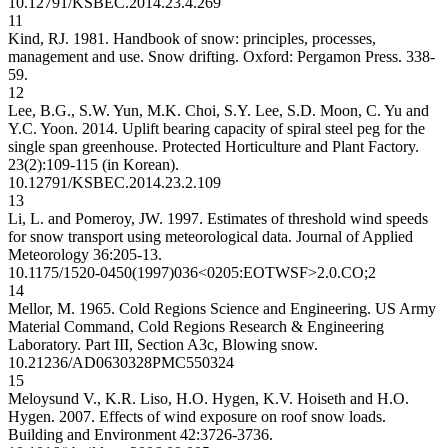
10.12791/KSBEC.2014.23.4.269
11
Kind, RJ. 1981. Handbook of snow: principles, processes,
management and use. Snow drifting. Oxford: Pergamon Press. 338-
59.
12
Lee, B.G., S.W. Yun, M.K. Choi, S.Y. Lee, S.D. Moon, C. Yu and
Y.C. Yoon. 2014. Uplift bearing capacity of spiral steel peg for the
single span greenhouse. Protected Horticulture and Plant Factory.
23(2):109-115 (in Korean).
10.12791/KSBEC.2014.23.2.109
13
Li, L. and Pomeroy, JW. 1997. Estimates of threshold wind speeds
for snow transport using meteorological data. Journal of Applied
Meteorology 36:205-13.
10.1175/1520-0450(1997)036<0205:EOTWSF>2.0.CO;2
14
Mellor, M. 1965. Cold Regions Science and Engineering. US Army
Material Command, Cold Regions Research & Engineering
Laboratory. Part III, Section A3c, Blowing snow.
10.21236/AD0630328
PMC550324
15
Meloysund V., K.R. Liso, H.O. Hygen, K.V. Hoiseth and H.O.
Hygen. 2007. Effects of wind exposure on roof snow loads.
Building and Environment 42:3726-3736.