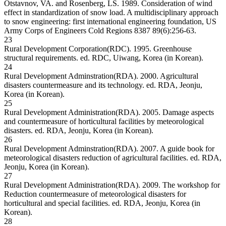
Otstavnov, VA. and Rosenberg, LS. 1989. Consideration of wind
effect in standardization of snow load. A multidisciplinary approach
to snow engineering: first international engineering foundation, US
Army Corps of Engineers Cold Regions 8387 89(6):256-63.
23
Rural Development Corporation(RDC). 1995. Greenhouse
structural requirements. ed. RDC, Uiwang, Korea (in Korean).
24
Rural Development Adminstration(RDA). 2000. Agricultural
disasters countermeasure and its technology. ed. RDA, Jeonju,
Korea (in Korean).
25
Rural Development Administration(RDA). 2005. Damage aspects
and countermeasure of horticultural facilities by meteorological
disasters. ed. RDA, Jeonju, Korea (in Korean).
26
Rural Development Adminstration(RDA). 2007. A guide book for
meteorological disasters reduction of agricultural facilities. ed. RDA,
Jeonju, Korea (in Korean).
27
Rural Development Administration(RDA). 2009. The workshop for
Reduction countermeasure of meteorological disasters for
horticultural and special facilities. ed. RDA, Jeonju, Korea (in
Korean).
28