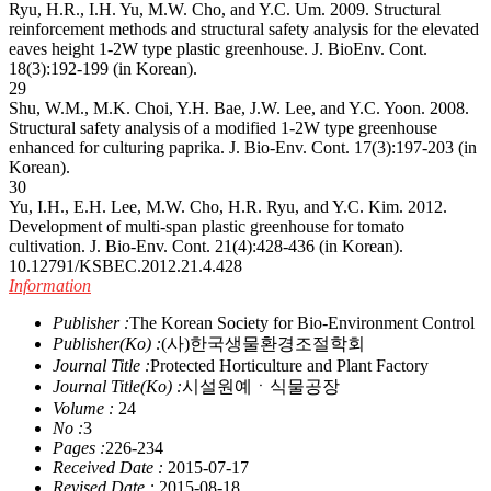
Ryu, H.R., I.H. Yu, M.W. Cho, and Y.C. Um. 2009. Structural
reinforcement methods and structural safety analysis for the elevated
eaves height 1-2W type plastic greenhouse. J. BioEnv. Cont.
18(3):192-199 (in Korean).
29
Shu, W.M., M.K. Choi, Y.H. Bae, J.W. Lee, and Y.C. Yoon. 2008.
Structural safety analysis of a modified 1-2W type greenhouse
enhanced for culturing paprika. J. Bio-Env. Cont. 17(3):197-203 (in
Korean).
30
Yu, I.H., E.H. Lee, M.W. Cho, H.R. Ryu, and Y.C. Kim. 2012.
Development of multi-span plastic greenhouse for tomato
cultivation. J. Bio-Env. Cont. 21(4):428-436 (in Korean).
10.12791/KSBEC.2012.21.4.428
Information
Publisher :
The Korean Society for Bio-Environment Control
Publisher(Ko) :
(사)한국생물환경조절학회
Journal Title :
Protected Horticulture and Plant Factory
Journal Title(Ko) :
시설원예ㆍ식물공장
Volume :
24
No :
3
Pages :
226-234
Received Date :
2015-07-17
Revised Date :
2015-08-18