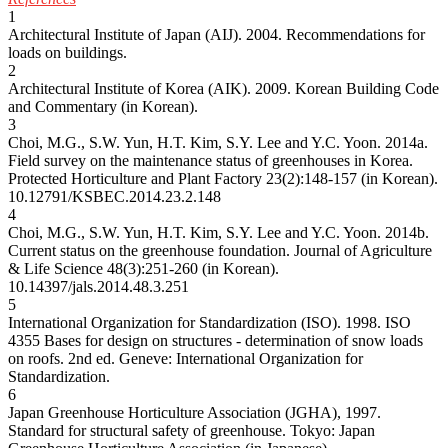
1
Architectural Institute of Japan (AIJ). 2004. Recommendations for
loads on buildings.
2
Architectural Institute of Korea (AIK). 2009. Korean Building Code
and Commentary (in Korean).
3
Choi, M.G., S.W. Yun, H.T. Kim, S.Y. Lee and Y.C. Yoon. 2014a.
Field survey on the maintenance status of greenhouses in Korea.
Protected Horticulture and Plant Factory 23(2):148-157 (in Korean).
10.12791/KSBEC.2014.23.2.148
4
Choi, M.G., S.W. Yun, H.T. Kim, S.Y. Lee and Y.C. Yoon. 2014b.
Current status on the greenhouse foundation. Journal of Agriculture
& Life Science 48(3):251-260 (in Korean).
10.14397/jals.2014.48.3.251
5
International Organization for Standardization (ISO). 1998. ISO
4355 Bases for design on structures - determination of snow loads
on roofs. 2nd ed. Geneve: International Organization for
Standardization.
6
Japan Greenhouse Horticulture Association (JGHA), 1997.
Standard for structural safety of greenhouse. Tokyo: Japan