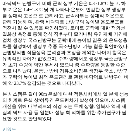
바닥덕트 난방구에 비해 군락 상부 기온은 0.3~1.8°C 높고, 하
부 기온은 1.4~1.8°C 낮 게 나타나 온도에 민감한 상부 생장부
를 상대적 고온으 로 관리하고, 군락하부는 상대적 저온으로
관리 가능하 며, 관행 바닥덕트 난방구의 높이별 온도분포를
역전시 킬 수 있음을 확인하였다. 토마토 군락에 대한 적외선
열화상 측정을 통해 정식 직후부터 줄기내림 유인재배 기간에
걸쳐 생장부 국소난방구는 군락내에 높이별 엽온 의 온도성층
화를 형성하여 생장부 추종 국소난방이 가능 함을 확인하였다.
난방방식별 작물생육 분석결과 초장을 제외한 나머지 항목은
유의적인 차이가 없었으며, 수확 량에서도 생장부 국소난방구
가 초기 수량이 약간 우세하 였으나 총 수확량은 동일한 수준
으로 나타났다. 온풍난 방비 경유소비량은 생장부 국소난방구
가 군락의 높이별 최적 온도관리로 관행 바닥덕트 난방구에 비
해 약 23.7% 절감되는 것으로 나타났다.
본 시스템은 길이 90m 온실에 대한 적용시험에서 열 분배 성능
의 한계로 온실 상/하류간 온도편차가 발생하 였으며, 시스템
개선을 위해 내부덕트의 직경 또는 두께 상향, 열복사 억제 재
질의 덕트 사용 등 열분배 성능 최 적화를 위한 추가연구가 필
요한 것으로 판단되었다.
키워드