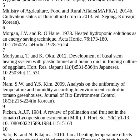
5
Ministry of Agriculture, Food and Rural Affairs(MAFRA). 2014b.
Cultivation status of floricultural crop in 2013. ed. Sejong, Korea(in
Korean).
6
Morgan, J.V. and R. O'Haire. 1978. Heated hydroponic solutions as
an energy saving technique. Acta Hortic. 76:173-180.
10.17660/ActaHortic.1978.76.24
7
Moriyama, T. and K. Oku. 2012. Development of basal stem
heating system with plastic tunnel and branch duct in forcing culture
of eggplant. Hort. Res. (Japan) 11(4):531-536(in Japanese).
10.2503/hrj.11.531
8
Nam, S.W. and Y.S. Kim. 2009. Analysis on the uniformity of
temperature and humidity according to environment control in
tomato greenhouses. Journal of Bio-Environment Control
18(3):215-224(in Korean).
9
Picken, A.J.F. 1984. A review of pollination and fruit set in the
tomato (Lycopersicon esculentum Mill.). J. Hort. Sci. 59(1):1-13.
10.1080/00221589.1984.11515163
10
Sato, K. and N. Kitajima. 2010. Local heating temperature effects