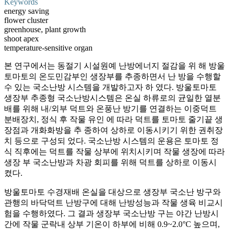
Keywords
energy saving
flower cluster
greenhouse, plant growth
shoot apex
temperature-sensitive organ
본 연구에서는 동절기 시설원예 난방에너지 절감을 위 해 방울
토마토의 온도민감부인 생장부를 추종하면서 난 방을 수행할
수 있는 국소난방 시스템을 개발하고자 하 였다. 방울토마토
생장부 추종형 국소난방시스템은 온실 하류로의 균일한 열분
배를 위해 내/외부 덕트와 온풍난 방기를 연결하는 이중덕트
분배장치, 정식 후 작물 유인 에 따라 덕트를 토마토 줄기끝 생
장점과 개화화방을 추 종하여 상하로 이동시키기 위한 권취장
치 등으로 구성되 었다. 국소난방 시스템의 운용은 토마토 정
식 직후에는 덕트를 작물 상부에 위치시키며 작물 생장에 따라
생장 부 국소난방과 차광 회피를 위해 덕트를 상하로 이동시
켰다.
방울토마토 수경재배 온실을 대상으로 생장부 국소난 방구와
관행의 바닥덕트 난방구에 대해 난방성능과 작물 생육 비교시
험을 수행하였다. 그 결과 생장부 국소난방 구는 야간 난방시
간에 작물 군락내 상부 기온이 하부에 비해 0.9~2.0°C 높으며,