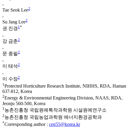
,
2
Tae Seok Lee
,
2
Su Jang Lee
1
*
권 진경
,
2
강 금춘
,
2
문 종필
,
2
이 태석
,
2
이 수장
1
Protected Horticulture Research Institute, NIHHS, RDA, Haman
637-812, Korea
2
Energy & Environmental Engineering Division, NAAS, RDA,
Jeonju 560-500, Korea
1
농촌진흥청 국립원예특작과학원 시설원예연구소
2
농촌진흥청 국립농업과학원 에너지환경공학과
*
Corresponding author :
cen55@korea.kr