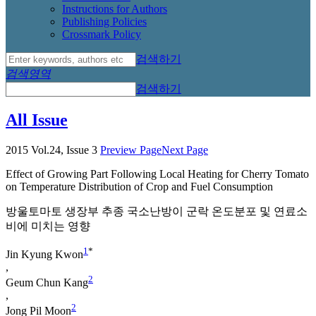
Instructions for Authors
Publishing Policies
Crossmark Policy
검색하기
검색영역
검색하기
All Issue
2015 Vol.24, Issue 3
Preview Page
Next Page
Effect of Growing Part Following Local Heating for Cherry Tomato
on Temperature Distribution of Crop and Fuel Consumption
방울토마토 생장부 추종 국소난방이 군락 온도분포 및 연료소
비에 미치는 영향
1
*
Jin Kyung Kwon
,
2
Geum Chun Kang
,
2
Jong Pil Moon