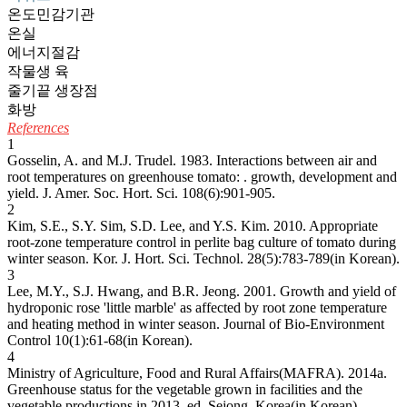
온도민감기관
온실
에너지절감
작물생 육
줄기끝 생장점
화방
References
1
Gosselin, A. and M.J. Trudel. 1983. Interactions between air and
root temperatures on greenhouse tomato: . growth, development and
yield. J. Amer. Soc. Hort. Sci. 108(6):901-905.
2
Kim, S.E., S.Y. Sim, S.D. Lee, and Y.S. Kim. 2010. Appropriate
root-zone temperature control in perlite bag culture of tomato during
winter season. Kor. J. Hort. Sci. Technol. 28(5):783-789(in Korean).
3
Lee, M.Y., S.J. Hwang, and B.R. Jeong. 2001. Growth and yield of
hydroponic rose 'little marble' as affected by root zone temperature
and heating method in winter season. Journal of Bio-Environment
Control 10(1):61-68(in Korean).
4
Ministry of Agriculture, Food and Rural Affairs(MAFRA). 2014a.
Greenhouse status for the vegetable grown in facilities and the
vegetable productions in 2013. ed. Sejong, Korea(in Korean).