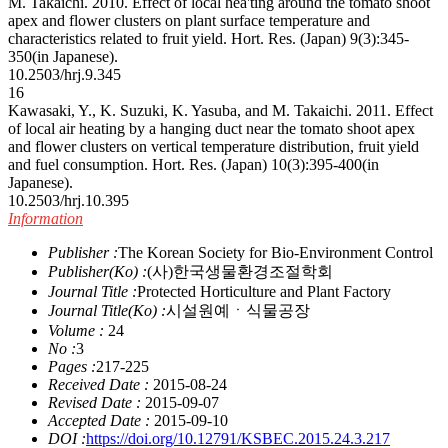
M. Takaichi. 2010. Effect of local hea'ting around the tomato shoot
apex and flower clusters on plant surface temperature and
characteristics related to fruit yield. Hort. Res. (Japan) 9(3):345-
350(in Japanese).
10.2503/hrj.9.345
16
Kawasaki, Y., K. Suzuki, K. Yasuba, and M. Takaichi. 2011. Effect
of local air heating by a hanging duct near the tomato shoot apex
and flower clusters on vertical temperature distribution, fruit yield
and fuel consumption. Hort. Res. (Japan) 10(3):395-400(in
Japanese).
10.2503/hrj.10.395
Information
Publisher :
The Korean Society for Bio-Environment Control
Publisher(Ko) :
(사)한국생물환경조절학회
Journal Title :
Protected Horticulture and Plant Factory
Journal Title(Ko) :
시설원예ㆍ식물공장
Volume :
24
No :
3
Pages :
217-225
Received Date :
2015-08-24
Revised Date :
2015-09-07
Accepted Date :
2015-09-10
DOI :
https://doi.org/10.12791/KSBEC.2015.24.3.217