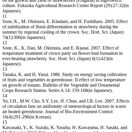
on the growth and yield of strawberries [Fragaria] in high-bench
culture. Fukuoka Agricultural Research Center Report (29):27-32(in
Japanese).
11
Sone, K., M. Okimura, E. Kitadani, and H. Fushihara. 2005. Effect
of stabilization of floral differentiation in strawberry during the
summer by regional cooling of the crown. Soc. Hort. Sci. (Japan)
74(1):306(in Japanese).
12
Sone, K., K. Dan, M. Okimura, and E. Ktanai. 2007. Effect of
temperature treatment of crown party on flower-bud formation in
ever-bearing strawberry. Soc. Hort. Sci. (Japan) 6(1):423(in
Japanese).
13
Tanaka, K. and H. Yasui. 1986. Study on energy saving cultivation
of fruits and vegetables in greenhouse. II effect of low temperature
on growth of tomato. Bulletin of the Vegetable and Ornamental
Crops Research Station. Series A 14: 159-168(in Japanese).
14
Yu, I.H., M.W. Cho, S.Y. Lee, H. Chun, and I.B. Lee. 2007. Effects
of circulation fans on uniformity of meteorological factors in warm
air heated greenhouse. Journal of Bio-Environment Control
16(4):291-296(in Korean).
15
Kawasaki, Y., K. Suzuki, K. Yasuba, H. Kawasima, H. Sasaki, and