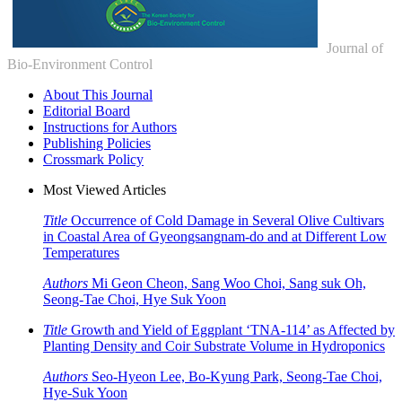
Journal of
Bio-Environment Control
About This Journal
Editorial Board
Instructions for Authors
Publishing Policies
Crossmark Policy
Most Viewed Articles
Title
Occurrence of Cold Damage in Several Olive Cultivars
in Coastal Area of Gyeongsangnam-do and at Different Low
Temperatures
Authors
Mi Geon Cheon, Sang Woo Choi, Sang suk Oh,
Seong-Tae Choi, Hye Suk Yoon
Title
Growth and Yield of Eggplant ‘TNA-114’ as Affected by
Planting Density and Coir Substrate Volume in Hydroponics
Authors
Seo-Hyeon Lee, Bo-Kyung Park, Seong-Tae Choi,
Hye-Suk Yoon