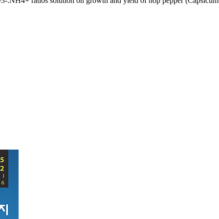
O3-:NH4+ ratios solution on growth and yield of hop pepper (Capsicum A