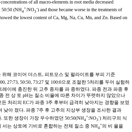
 concentrations of all macro-elements in root media decreased
+
-
nd 50:50 (NH
:NO
) and those became worse in the treatments of
4
3
0 showed the lowest content of Ca, Mg, Na, Cu, Mn, and Zn. Based on
을 위해 코이어 더스트, 피트모스 및 펄라이트를 부피 기준
0, 27:73, 50:50, 73:27 및 100:0으로 조절한 5처리를 두어 실험하
트레이에 충진한 뒤 고추 종자를 파 종하였다. 파종 전과 파종 후
종 전 상 토 pH는 질소 비율에 따른 차이가 뚜렷하지 않았으나
모든 처리의 EC가 파종 3주 후부터 급격히 낮아지는 경향을 보였
 낮아 졌다. 파종 7주 후 고추의 지상부 생장을 조사한 결과
+
-
 또한 생장이 가장 우수하였던 50:50(NH
:NO
) 처리구의 식
4
3
+
위해 서는 상토에 기비로 혼합하는 전체 질소 중 NH
의 비 율을
4