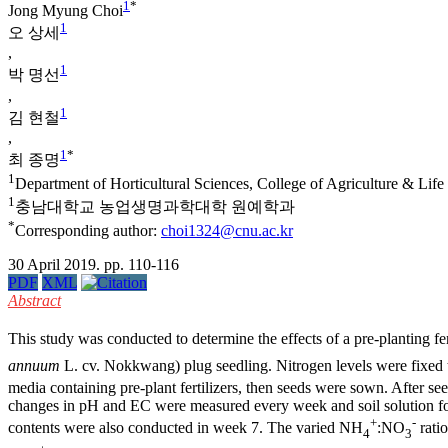
1
*
Jong Myung Choi
1
오 상세
,
1
박 명선
,
1
김 현철
,
1
*
최 종명
1
Department of Horticultural Sciences, College of Agriculture & Li
1
충남대학교 농업생명과학대학 원예학과
*
Corresponding author:
choi1324@cnu.ac.kr
30 April 2019. pp. 110-116
PDF
XML
Abstract
This study was conducted to determine the effects of a pre-planting fe
annuum
L. cv. Nokkwang) plug seedling. Nitrogen levels were fixed
media containing pre-plant fertilizers, then seeds were sown. After s
changes in pH and EC were measured every week and soil solution for 
+
-
contents were also conducted in week 7. The varied NH
:NO
ratio
4
3