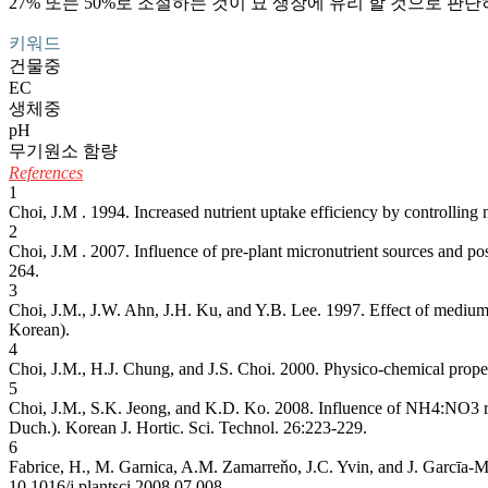
27% 또는 50%로 조절하는 것이 묘 생장에 유리 할 것으로 판단
키워드
건물중
EC
생체중
pH
무기원소 함량
References
1
Choi, J.M . 1994. Increased nutrient uptake efficiency by controlling 
2
Choi, J.M . 2007. Influence of pre-plant micronutrient sources and po
264.
3
Choi, J.M., J.W. Ahn, J.H. Ku, and Y.B. Lee. 1997. Effect of medium c
Korean).
4
Choi, J.M., H.J. Chung, and J.S. Choi. 2000. Physico-chemical proper
5
Choi, J.M., S.K. Jeong, and K.D. Ko. 2008. Influence of NH4:NO3 rat
Duch.). Korean J. Hortic. Sci. Technol. 26:223-229.
6
Fabrice, H., M. Garnica, A.M. Zamarreňo, J.C. Yvin, and J. Garcīa-Mi
10.1016/j.plantsci.2008.07.008