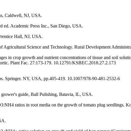
ess, Caldwell, NJ, USA.
 3rd ed. Academic Press Inc., San Diego, USA.
rentice Hall, NJ, USA.
e of Agricultural Science and Technology. Rural Development Administ
 in crop growth and nutrient concentrations of tissue and soil solution
d Hortic. Plant Fac. 27:173-179. 10.12791/KSBEC.2018.27.2.173
rops. Springer. NY, USA, pp.405-419. 10.1007/978-90-481-2532-6
 grower's guide, Ball Pulishing, Batavia, IL, USA.
3:NH4 ratios in root media on the growth of tomato plug seedlings. K
USA.