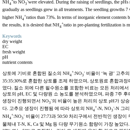
+
-
NH
to NO
were elevated. During the raising of seedlings, the pHs
4
3
gradually as seedlings grew in all treatments. The seedling growths 7
+
higher NH
ratios than 73%. In terms of inorganic element contents
4
+
the results, it is desired that NH
ratio in pre-planting fertilization is
4
Keywords
dry weight
EC
fresh weight
pH
nutrient contents
+
-
상토에 기비로 혼합된 질소의 NH
:NO
비율이 ‘녹 광’ 고추
4
3
35:35:30%로 혼합한 상토를 조제 하였으며, 상토원료 혼합과정에
였다. 질소 외에 다른 필수원소를 포함한 비료는 모든 처리에서 
상토의 pH, EC 및 다량원 소 농도를 분석하였으며, 파종 7주
-
생장이 진행되면서 NO
의 비율이 높은 처리의 상토 pH가 상승
3
+
-
다. 고추묘 생장이 진행됨 에 따라 상토의 NH
-N, NO
-N 그
4
3
+
-
NH
:NO
비율이 27:73과 50:50 처리구에서 전반적인 생장이
4
3
물체내 T-N, K, Ca 및 Mg 등 다량 무기원소 함량이 가장 높