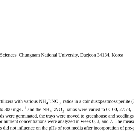
fe Sciences, Chungnam National University, Daejeon 34134, Korea
+
-
rtilizers with various NH
:NO
ratios in a coir dust:peatmoss:perlite
4
3
-1
+
-
 to 300 mg·L
and the NH
:NO
ratios were varied to 0:100, 27:73, 
4
3
eeds were germinated, the trays were moved to greenhouse and seedlings 
nutrient concentrations were analyzed in week 0, 3, and 7. The measure
s did not influence on the pHs of root media after incorporation of pre-