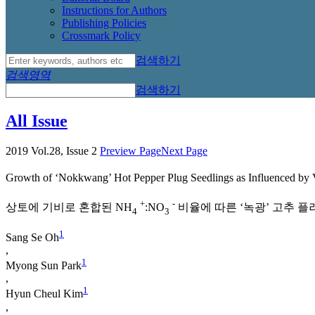
Instructions for Authors
Publishing Policies
Crossmark Policy
검색하기
검색영역
검색하기
All Issue
2019 Vol.28, Issue 2
Preview Page
Next Page
Growth of ‘Nokkwang’ Hot Pepper Plug Seedlings as Influenced by V
+
-
상토에 기비로 혼합된 NH
:NO
비율에 따른 ‘녹광’ 고추 플
4
3
1
Sang Se Oh
,
1
Myong Sun Park
,
1
Hyun Cheul Kim
,