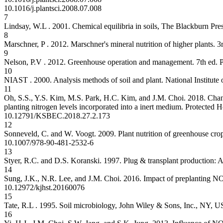
10.1016/j.plantsci.2008.07.008
7
Lindsay, W.L . 2001. Chemical equilibria in soils, The Blackburn Pr
8
Marschner, P . 2012. Marschner's mineral nutrition of higher plants.
9
Nelson, P.V . 2012. Greenhouse operation and management. 7th ed. P
10
NIAST . 2000. Analysis methods of soil and plant. National Institut
11
Oh, S.S., Y.S. Kim, M.S. Park, H.C. Kim, and J.M. Choi. 2018. Changes
planting nitrogen levels incorporated into a inert medium. Protecte
10.12791/KSBEC.2018.27.2.173
12
Sonneveld, C. and W. Voogt. 2009. Plant nutrition of greenhouse c
10.1007/978-90-481-2532-6
13
Styer, R.C. and D.S. Koranski. 1997. Plug & transplant production: A
14
Sung, J.K., N.R. Lee, and J.M. Choi. 2016. Impact of preplanting NO
10.12972/kjhst.20160076
15
Tate, R.L . 1995. Soil microbiology, John Wiley & Sons, Inc., NY, 
16