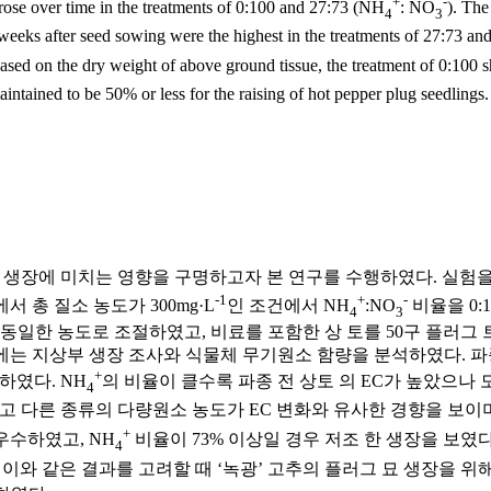
+
-
 rose over time in the treatments of 0:100 and 27:73 (NH
: NO
). The
4
3
 weeks after seed sowing were the highest in the treatments of 27:73 a
 based on the dry weight of above ground tissue, the treatment of 0:10
 maintained to be 50% or less for the raising of hot pepper plug seedlings.
의 생장에 미치는 영향을 구명하고자 본 연구를 수행하였다. 실험
-1
+
-
서 총 질소 농도가 300mg·L
인 조건에서 NH
:NO
비율을 0:10
4
3
동일한 농도로 조절하였고, 비료를 포함한 상 토를 50구 플러그 
 후에는 지상부 생장 조사와 식물체 무기원소 함량을 분석하였다. 파
+
하였다. NH
의 비율이 클수록 파종 전 상토 의 EC가 높았으나 
4
리고 다른 종류의 다량원소 농도가 EC 변화와 유사한 경향을 보이며
+
 우수하였고, NH
비율이 73% 이상일 경우 저조 한 생장을 보였다.
4
았다. 이와 같은 결과를 고려할 때 ‘녹광’ 고추의 플러그 묘 생장을 