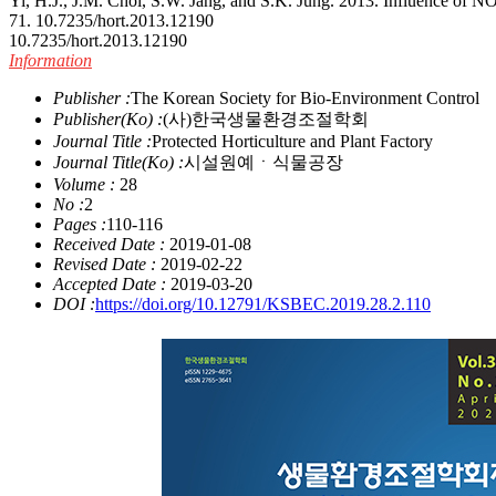
Yi, H.J., J.M. Choi, S.W. Jang, and S.K. Jung. 2013. Influence of N
71. 10.7235/hort.2013.12190
10.7235/hort.2013.12190
Information
Publisher :
The Korean Society for Bio-Environment Control
Publisher(Ko) :
(사)한국생물환경조절학회
Journal Title :
Protected Horticulture and Plant Factory
Journal Title(Ko) :
시설원예ㆍ식물공장
Volume :
28
No :
2
Pages :
110-116
Received Date :
2019-01-08
Revised Date :
2019-02-22
Accepted Date :
2019-03-20
DOI :
https://doi.org/10.12791/KSBEC.2019.28.2.110