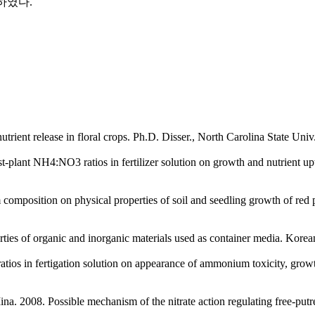
하였다.
nutrient release in floral crops. Ph.D. Disser., North Carolina State Uni
st-plant NH4:NO3 ratios in fertilizer solution on growth and nutrient up
omposition on physical properties of soil and seedling growth of red p
ties of organic and inorganic materials used as container media. Korean
ios in fertigation solution on appearance of ammonium toxicity, growt
na. 2008. Possible mechanism of the nitrate action regulating free-put