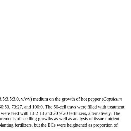
 (3.5:3.5:3.0, v/v/v) medium on the growth of hot pepper (
Capsicum
50:50, 73:27, and 100:0. The 50-cell trays were filled with treatment
were feed with 13-2-13 and 20-9-20 fertilizers, alternatively. The
ments of seedling growths as well as analysis of tissue nutrient
planting fertilizers, but the ECs were heightened as proportion of