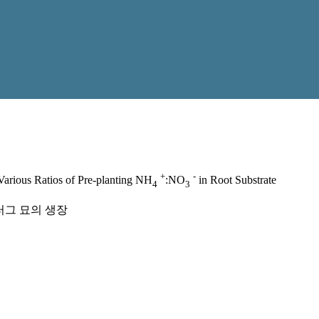
+
-
arious Ratios of Pre-planting NH
:NO
in Root Substrate
4
3
러그 묘의 생장