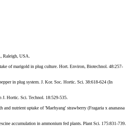
v., Raleigh, USA.
take of marigold in plug culture. Hort. Environ, Biotechnol. 48:257-
epper in plug system. J. Kor. Soc. Hortic. Sci. 38:618-624 (In
 J. Hortic. Sci. Technol. 18:529-535.
h and nutrient uptake of 'Maehyang' strawberry (Fragaria x ananassa
rescine accumulation in ammonium fed plants. Plant Sci. 175:831-739.