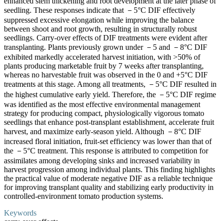
enhanced stem thickening and root development at the later phase of
seedling. These responses indicate that －5°C DIF effectively
suppressed excessive elongation while improving the balance
between shoot and root growth, resulting in structurally robust
seedlings. Carry-over effects of DIF treatments were evident after
transplanting. Plants previously grown under －5 and －8°C DIF
exhibited markedly accelerated harvest initiation, with >50% of
plants producing marketable fruit by 7 weeks after transplanting,
whereas no harvestable fruit was observed in the 0 and +5°C DIF
treatments at this stage. Among all treatments, －5°C DIF resulted in
the highest cumulative early yield. Therefore, the －5°C DIF regime
was identified as the most effective environmental management
strategy for producing compact, physiologically vigorous tomato
seedlings that enhance post-transplant establishment, accelerate fruit
harvest, and maximize early-season yield. Although －8°C DIF
increased floral initiation, fruit-set efficiency was lower than that of
the －5°C treatment. This response is attributed to competition for
assimilates among developing sinks and increased variability in
harvest progression among individual plants. This finding highlights
the practical value of moderate negative DIF as a reliable technique
for improving transplant quality and stabilizing early productivity in
controlled-environment tomato production systems.
Keywords