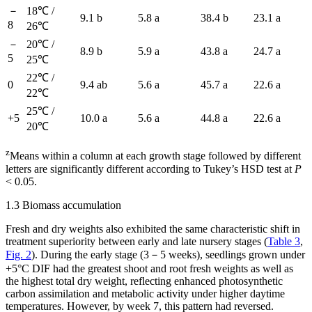
－
18℃ /
9.1 b
5.8 a
38.4 b
23.1 a
8
26℃
－
20℃ /
8.9 b
5.9 a
43.8 a
24.7 a
5
25℃
22℃ /
0
9.4 ab
5.6 a
45.7 a
22.6 a
22℃
25℃ /
+5
10.0 a
5.6 a
44.8 a
22.6 a
20℃
z
Means within a column at each growth stage followed by different
letters are significantly different according to Tukey’s HSD test at
P
< 0.05.
1.3 Biomass accumulation
Fresh and dry weights also exhibited the same characteristic shift in
treatment superiority between early and late nursery stages (
Table 3
,
Fig. 2
). During the early stage (3－5 weeks), seedlings grown under
+5°C DIF had the greatest shoot and root fresh weights as well as
the highest total dry weight, reflecting enhanced photosynthetic
carbon assimilation and metabolic activity under higher daytime
temperatures. However, by week 7, this pattern had reversed.