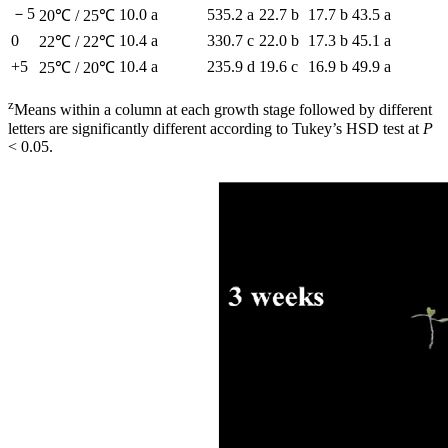
－5
10.0 a
535.2 a
22.7 b
17.7 b
43.5 a
20℃ / 25℃
0
10.4 a
330.7 c
22.0 b
17.3 b
45.1 a
22℃ / 22℃
+5
10.4 a
235.9 d
19.6 c
16.9 b
49.9 a
25℃ / 20℃
z
Means within a column at each growth stage followed by different
letters are significantly different according to Tukey’s HSD test at
P
< 0.05.