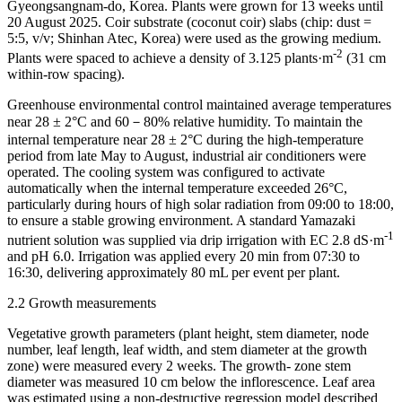
Gyeongsangnam-do, Korea. Plants were grown for 13 weeks until
20 August 2025. Coir substrate (coconut coir) slabs (chip: dust =
5:5, v/v; Shinhan Atec, Korea) were used as the growing medium.
-2
Plants were spaced to achieve a density of 3.125 plants·m
(31 cm
within-row spacing).
Greenhouse environmental control maintained average temperatures
near 28 ± 2°C and 60－80% relative humidity. To maintain the
internal temperature near 28 ± 2°C during the high-temperature
period from late May to August, industrial air conditioners were
operated. The cooling system was configured to activate
automatically when the internal temperature exceeded 26°C,
particularly during hours of high solar radiation from 09:00 to 18:00,
to ensure a stable growing environment. A standard Yamazaki
-1
nutrient solution was supplied via drip irrigation with EC 2.8 dS·m
and pH 6.0. Irrigation was applied every 20 min from 07:30 to
16:30, delivering approximately 80 mL per event per plant.
2.2 Growth measurements
Vegetative growth parameters (plant height, stem diameter, node
number, leaf length, leaf width, and stem diameter at the growth
zone) were measured every 2 weeks. The growth- zone stem
diameter was measured 10 cm below the inflorescence. Leaf area
was estimated using a non-destructive regression model described