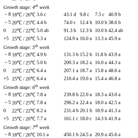
th
Growth stage: 4
week
－8
3.6 c
43.1 d
9.8 c
7.5 c
40.9 b
18℃ / 26℃
－5
4.4 b
74.0 c
12.4 b
10.0 b
38.6 b
20℃ / 25℃
0
5.0 ab
91.3 b
12.3 b
10.0 b
42.4 ab
22℃ / 22℃
+5
5.3 a
124.9 a
16.0 a
13.3 a
45.9 a
25℃ / 20℃
th
Growth stage: 5
week
－8
4.9 b
131.3 b
15.2 b
11.8 b
43.9 a
18℃ / 26℃
－5
5.0 b
200.3 a
18.2 a
16.0 a
44.3 a
20℃ / 25℃
0
6.4 a
207.1 a
18.7 a
15.8 a
48.6 a
22℃ / 22℃
+5
6.4 a
210.4 a
19.0 a
15.4 a
46.8 a
25℃ / 20℃
th
Growth stage: 6
week
－8
7.8 a
239.8 b
22.0 a
18.3 a
43.0 a
18℃ / 26℃
－5
7.8 a
296.2 a
22.4 a
18.0 a
42.5 a
20℃ / 25℃
0
8.2 a
231.4 b
20.1 b
18.9 a
41.3 a
22℃ / 22℃
+5
7.7 a
161.1 c
18.0 c
14.3 b
41.9 a
25℃ / 20℃
th
Growth stage: 7
week
－8
10.1 a
450.1 b
24.5 a
20.9 a
45.6 a
18℃ / 26℃