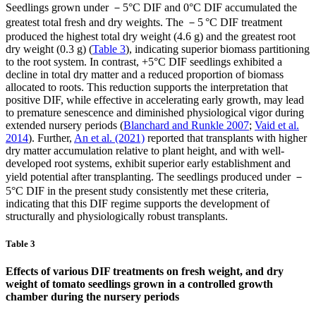
Seedlings grown under －5°C DIF and 0°C DIF accumulated the
greatest total fresh and dry weights. The －5 °C DIF treatment
produced the highest total dry weight (4.6 g) and the greatest root
dry weight (0.3 g) (
Table 3
), indicating superior biomass partitioning
to the root system. In contrast, +5°C DIF seedlings exhibited a
decline in total dry matter and a reduced proportion of biomass
allocated to roots. This reduction supports the interpretation that
positive DIF, while effective in accelerating early growth, may lead
to premature senescence and diminished physiological vigor during
extended nursery periods (
Blanchard and Runkle 2007
;
Vaid et al.
2014
). Further,
An et al. (2021)
reported that transplants with higher
dry matter accumulation relative to plant height, and with well-
developed root systems, exhibit superior early establishment and
yield potential after transplanting. The seedlings produced under －
5°C DIF in the present study consistently met these criteria,
indicating that this DIF regime supports the development of
structurally and physiologically robust transplants.
Table 3
Effects of various DIF treatments on fresh weight, and dry
weight of tomato seedlings grown in a controlled growth
chamber during the nursery periods