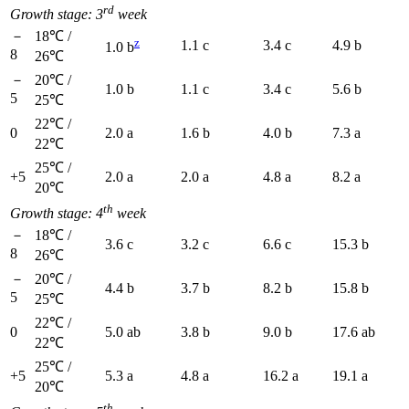
rd
Growth stage: 3
week
－
18℃ /
z
1.1 c
3.4 c
4.9 b
1.0 b
8
26℃
－
20℃ /
1.0 b
1.1 c
3.4 c
5.6 b
5
25℃
22℃ /
0
2.0 a
1.6 b
4.0 b
7.3 a
22℃
25℃ /
+5
2.0 a
2.0 a
4.8 a
8.2 a
20℃
th
Growth stage: 4
week
－
18℃ /
3.6 c
3.2 c
6.6 c
15.3 b
8
26℃
－
20℃ /
4.4 b
3.7 b
8.2 b
15.8 b
5
25℃
22℃ /
0
5.0 ab
3.8 b
9.0 b
17.6 ab
22℃
25℃ /
+5
5.3 a
4.8 a
16.2 a
19.1 a
20℃
th