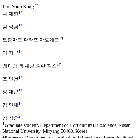
2
*
Jum Soon Kang
1
†
박 재현
,
1
†
김 상림
,
1
†
모함마드 파라즈 아흐메드
,
1
†
이 지구
,
1
†
엠파랑 맥 셰릴 술란 찰스
,
1
†
조 민건
,
1
†
정 대근
,
1
†
김 민재
,
2
*
강 점순
1
Graduate student, Department of Horticultural Bioscience, Pusan
National University, Miryang 50463, Korea
2
Professor, Department of Horticultural Bioscience, Pusan National