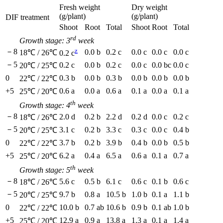
Fresh weight
Dry weight
(g/plant)
(g/plant)
DIF treatment
Shoot
Root
Total
Shoot
Root
Total
rd
Growth stage: 3
week
z
－8
0.0 b
0.2 c
0.0 c
0.0 c
0.0 c
18℃ / 26℃
0.2 c
－5
0.2 c
0.0 b
0.2 c
0.0 c
0.0 bc
0.0 c
20℃ / 25℃
0
0.3 b
0.0 b
0.3 b
0.0 b
0.0 b
0.0 b
22℃ / 22℃
+5
0.6 a
0.0 a
0.6 a
0.1 a
0.0 a
0.1 a
25℃ / 20℃
th
Growth stage: 4
week
－8
2.0 d
0.2 b
2.2 d
0.2 d
0.0 c
0.2 c
18℃ / 26℃
－5
3.1 c
0.2 b
3.3 c
0.3 c
0.0 c
0.4 b
20℃ / 25℃
0
3.7 b
0.2 b
3.9 b
0.4 b
0.0 b
0.5 b
22℃ / 22℃
+5
6.2 a
0.4 a
6.5 a
0.6 a
0.1 a
0.7 a
25℃ / 20℃
th
Growth stage: 5
week
－8
5.6 c
0.5 b
6.1 c
0.6 c
0.1 b
0.6 c
18℃ / 26℃
－5
9.7 b
0.8 a
10.5 b
1.0 b
0.1 a
1.1 b
20℃ / 25℃
0
10.0 b
0.7 ab
10.6 b
0.9 b
0.1 ab
1.0 b
22℃ / 22℃
+5
12.9 a
0.9 a
13.8 a
1.3 a
0.1 a
1.4 a
25℃ / 20℃