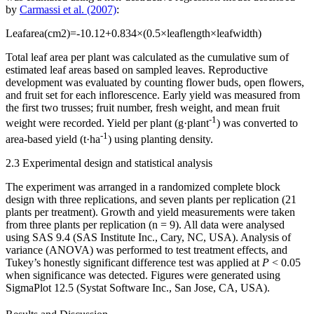
by
Carmassi et al. (2007)
:
Leaf
area
(
cm
2
)
=
-
10
.
12
+
0
.
834
×
(
0
.
5
×
leaf
length
×
leaf
width
)
Total leaf area per plant was calculated as the cumulative sum of
estimated leaf areas based on sampled leaves. Reproductive
development was evaluated by counting flower buds, open flowers,
and fruit set for each inflorescence. Early yield was measured from
the first two trusses; fruit number, fresh weight, and mean fruit
-1
weight were recorded. Yield per plant (g·plant
) was converted to
-1
area-based yield (t·ha
) using planting density.
2.3 Experimental design and statistical analysis
The experiment was arranged in a randomized complete block
design with three replications, and seven plants per replication (21
plants per treatment). Growth and yield measurements were taken
from three plants per replication (n = 9). All data were analysed
using SAS 9.4 (SAS Institute Inc., Cary, NC, USA). Analysis of
variance (ANOVA) was performed to test treatment effects, and
Tukey’s honestly significant difference test was applied at
P
< 0.05
when significance was detected. Figures were generated using
SigmaPlot 12.5 (Systat Software Inc., San Jose, CA, USA).