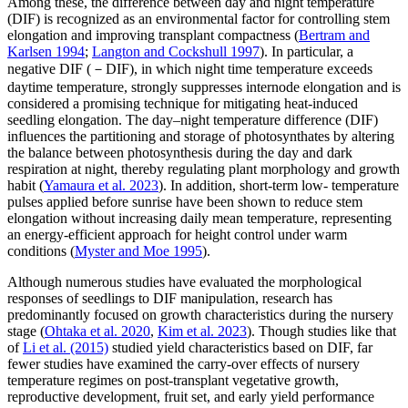
Among these, the difference between day and night temperature
(DIF) is recognized as an environmental factor for controlling stem
elongation and improving transplant compactness (
Bertram and
Karlsen 1994
;
Langton and Cockshull 1997
). In particular, a
negative DIF (－DIF), in which night time temperature exceeds
daytime temperature, strongly suppresses internode elongation and is
considered a promising technique for mitigating heat-induced
seedling elongation. The day–night temperature difference (DIF)
influences the partitioning and storage of photosynthates by altering
the balance between photosynthesis during the day and dark
respiration at night, thereby regulating plant morphology and growth
habit (
Yamaura et al. 2023
). In addition, short-term low- temperature
pulses applied before sunrise have been shown to reduce stem
elongation without increasing daily mean temperature, representing
an energy-efficient approach for height control under warm
conditions (
Myster and Moe 1995
).
Although numerous studies have evaluated the morphological
responses of seedlings to DIF manipulation, research has
predominantly focused on growth characteristics during the nursery
stage (
Ohtaka et al. 2020
,
Kim et al. 2023
). Though studies like that
of
Li et al. (2015)
studied yield characteristics based on DIF, far
fewer studies have examined the carry-over effects of nursery
temperature regimes on post-transplant vegetative growth,
reproductive development, fruit set, and early yield performance