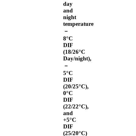
day
and
night
temperature
－
8°C
DIF
(18/26°C
Day/night),
－
5°C
DIF
(20/25°C),
0°C
DIF
(22/22°C),
and
+5°C
DIF
(25/20°C)