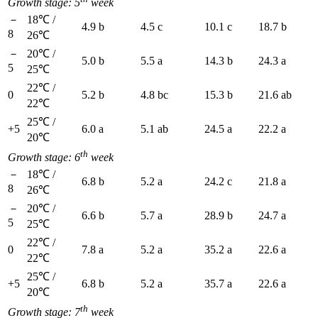
Growth stage: 5
week
－
18℃ /
4.9 b
4.5 c
10.1 c
18.7 b
8
26℃
－
20℃ /
5.0 b
5.5 a
14.3 b
24.3 a
5
25℃
22℃ /
0
5.2 b
4.8 bc
15.3 b
21.6 ab
22℃
25℃ /
+5
6.0 a
5.1 ab
24.5 a
22.2 a
20℃
th
Growth stage: 6
week
－
18℃ /
6.8 b
5.2 a
24.2 c
21.8 a
8
26℃
－
20℃ /
6.6 b
5.7 a
28.9 b
24.7 a
5
25℃
22℃ /
0
7.8 a
5.2 a
35.2 a
22.6 a
22℃
25℃ /
+5
6.8 b
5.2 a
35.7 a
22.6 a
20℃
th
Growth stage: 7
week