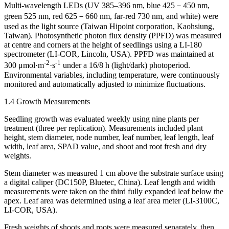
Multi-wavelength LEDs (UV 385–396 nm, blue 425－450 nm,
green 525 nm, red 625－660 nm, far-red 730 nm, and white) were
used as the light source (Taiwan Hipoint corporation, Kaohsiung,
Taiwan). Photosynthetic photon flux density (PPFD) was measured
at centre and corners at the height of seedlings using a LI-180
spectrometer (LI-COR, Lincoln, USA). PPFD was maintained at
-2
-1
300 μmol·m
·s
under a 16/8 h (light/dark) photoperiod.
Environmental variables, including temperature, were continuously
monitored and automatically adjusted to minimize fluctuations.
1.4 Growth Measurements
Seedling growth was evaluated weekly using nine plants per
treatment (three per replication). Measurements included plant
height, stem diameter, node number, leaf number, leaf length, leaf
width, leaf area, SPAD value, and shoot and root fresh and dry
weights.
Stem diameter was measured 1 cm above the substrate surface using
a digital caliper (DC150P, Bluetec, China). Leaf length and width
measurements were taken on the third fully expanded leaf below the
apex. Leaf area was determined using a leaf area meter (LI-3100C,
LI-COR, USA).
Fresh weights of shoots and roots were measured separately, then