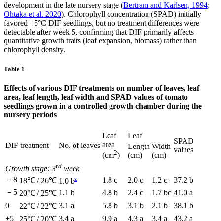
development in the late nursery stage (
Bertram and Karlsen, 1994
;
Ohtaka et al. 2020
). Chlorophyll concentration (SPAD) initially
favored +5°C DIF seedlings, but no treatment differences were
detectable after week 5, confirming that DIF primarily affects
quantitative growth traits (leaf expansion, biomass) rather than
chlorophyll density.
Table 1
Effects of various DIF treatments on number of leaves, leaf
area, leaf length, leaf width and SPAD values of tomato
seedlings grown in a controlled growth chamber during the
nursery periods
Leaf
Leaf
SPAD
area
DIF treatment
No. of leaves
Length
Width
values
2
(cm)
(cm)
(cm
)
rd
Growth stage: 3
week
z
－8
1.8 c
2.0 c
1.2 c
37.2 b
18℃ / 26℃
1.0 b
－5
1.1 b
4.8 b
2.4 c
1.7 bc
41.0 a
20℃ / 25℃
0
3.1 a
5.8 b
3.1 b
2.1 b
38.1 b
22℃ / 22℃
+5
3.4 a
9.9 a
4.3 a
3.4 a
43.2 a
25℃ / 20℃