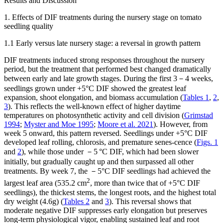
Results and Discussion
1. Effects of DIF treatments during the nursery stage on tomato
seedling quality
1.1 Early versus late nursery stage: a reversal in growth pattern
DIF treatments induced strong responses throughout the nursery
period, but the treatment that performed best changed dramatically
between early and late growth stages. During the first 3－4 weeks,
seedlings grown under +5°C DIF showed the greatest leaf
expansion, shoot elongation, and biomass accumulation (
Tables 1
,
2
,
3
). This reflects the well-known effect of higher daytime
temperatures on photosynthetic activity and cell division (
Grimstad
1994
;
Myster and Moe 1995
;
Moore et al. 2021
). However, from
week 5 onward, this pattern reversed. Seedlings under +5°C DIF
developed leaf rolling, chlorosis, and premature senes-cence (
Figs. 1
and
2
), while those under －5 °C DIF, which had been slower
initially, but gradually caught up and then surpassed all other
treatments. By week 7, the －5°C DIF seedlings had achieved the
2
largest leaf area (535.2 cm
, more than twice that of +5°C DIF
seedlings), the thickest stems, the longest roots, and the highest total
dry weight (4.6g) (
Tables 2
and
3
). This reversal shows that
moderate negative DIF suppresses early elongation but preserves
long-term physiological vigor, enabling sustained leaf and root