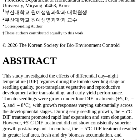
University, Miryang 50463, Korea
1
부산대학교 원예생명과학과 대학원생
2
부산대학교 원예생명과학과 교수
*Corresponding Author
†These authors contributed equally to this work.
© 2026 The Korean Society for Bio-Environment Controld
ABSTRACT
This study investigated the effects of differential day–night
temperature (DIF) regimes during the tomato seedling stage on
seedling quality, post-transplant vegetative and reproductive
development after transplanting, and early yield performance.
Tomato seedlings were grown under four DIF treatments (+5, 0, －
5, and －8°C), with growth responses varying substantially across
the developmental stages. During early seedling growth, the +5°C
DIF treatment promoted rapid leaf expansion and stem elongation.
However, +5°C DIF treatment did not show consistently superior
growth post-transplant. In contrast, the －5°C DIF treatment resulted
in greater leaf area, fresh and dry biomass accumulation, and