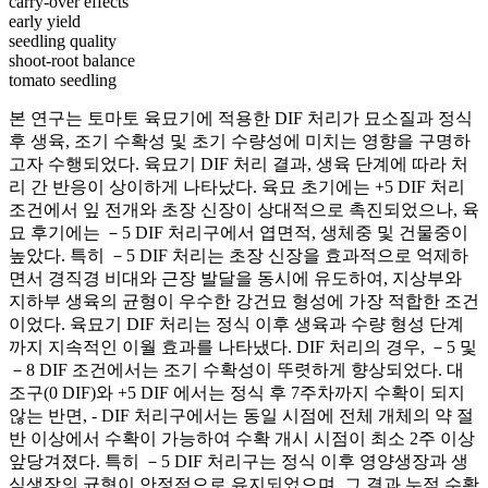
carry-over effects
early yield
seedling quality
shoot-root balance
tomato seedling
본 연구는 토마토 육묘기에 적용한 DIF 처리가 묘소질과 정식
후 생육, 조기 수확성 및 초기 수량성에 미치는 영향을 구명하
고자 수행되었다. 육묘기 DIF 처리 결과, 생육 단계에 따라 처
리 간 반응이 상이하게 나타났다. 육묘 초기에는 +5 DIF 처리
조건에서 잎 전개와 초장 신장이 상대적으로 촉진되었으나, 육
묘 후기에는 －5 DIF 처리구에서 엽면적, 생체중 및 건물중이
높았다. 특히 －5 DIF 처리는 초장 신장을 효과적으로 억제하
면서 경직경 비대와 근장 발달을 동시에 유도하여, 지상부와
지하부 생육의 균형이 우수한 강건묘 형성에 가장 적합한 조건
이었다. 육묘기 DIF 처리는 정식 이후 생육과 수량 형성 단계
까지 지속적인 이월 효과를 나타냈다. DIF 처리의 경우, －5 및
－8 DIF 조건에서는 조기 수확성이 뚜렷하게 향상되었다. 대
조구(0 DIF)와 +5 DIF 에서는 정식 후 7주차까지 수확이 되지
않는 반면, - DIF 처리구에서는 동일 시점에 전체 개체의 약 절
반 이상에서 수확이 가능하여 수확 개시 시점이 최소 2주 이상
앞당겨졌다. 특히 －5 DIF 처리구는 정식 이후 영양생장과 생
식생장의 균형이 안정적으로 유지되었으며, 그 결과 누적 수확