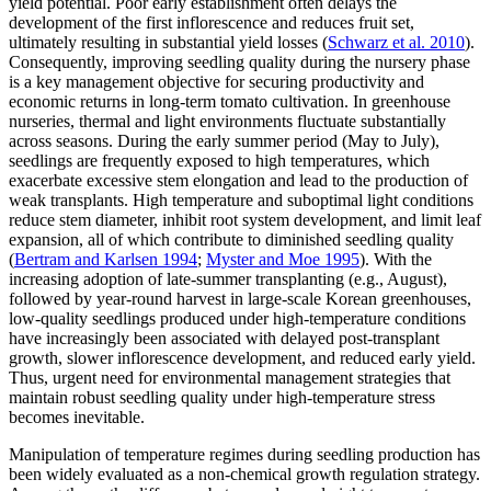
yield potential. Poor early establishment often delays the
development of the first inflorescence and reduces fruit set,
ultimately resulting in substantial yield losses (
Schwarz et al. 2010
).
Consequently, improving seedling quality during the nursery phase
is a key management objective for securing productivity and
economic returns in long‑term tomato cultivation. In greenhouse
nurseries, thermal and light environments fluctuate substantially
across seasons. During the early summer period (May to July),
seedlings are frequently exposed to high temperatures, which
exacerbate excessive stem elongation and lead to the production of
weak transplants. High temperature and suboptimal light conditions
reduce stem diameter, inhibit root system development, and limit leaf
expansion, all of which contribute to diminished seedling quality
(
Bertram and Karlsen 1994
;
Myster and Moe 1995
). With the
increasing adoption of late-summer transplanting (e.g., August),
followed by year-round harvest in large-scale Korean greenhouses,
low-quality seedlings produced under high-temperature conditions
have increasingly been associated with delayed post-transplant
growth, slower inflorescence development, and reduced early yield.
Thus, urgent need for environmental management strategies that
maintain robust seedling quality under high-temperature stress
becomes inevitable.
Manipulation of temperature regimes during seedling production has
been widely evaluated as a non-chemical growth regulation strategy.