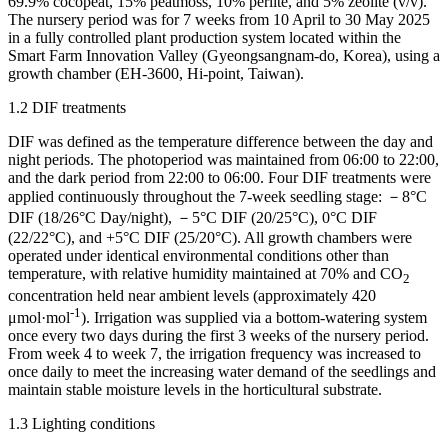
69.9% cocopeat, 15% peatmoss, 10% perlite, and 5% zeolite (v/v).
The nursery period was for 7 weeks from 10 April to 30 May 2025
in a fully controlled plant production system located within the
Smart Farm Innovation Valley (Gyeongsangnam-do, Korea), using a
growth chamber (EH-3600, Hi-point, Taiwan).
1.2 DIF treatments
DIF was defined as the temperature difference between the day and
night periods. The photoperiod was maintained from 06:00 to 22:00,
and the dark period from 22:00 to 06:00. Four DIF treatments were
applied continuously throughout the 7-week seedling stage: －8°C
DIF (18/26°C Day/night), －5°C DIF (20/25°C), 0°C DIF
(22/22°C), and +5°C DIF (25/20°C). All growth chambers were
operated under identical environmental conditions other than
temperature, with relative humidity maintained at 70% and CO
2
concentration held near ambient levels (approximately 420
-1
μmol·mol
). Irrigation was supplied via a bottom-watering system
once every two days during the first 3 weeks of the nursery period.
From week 4 to week 7, the irrigation frequency was increased to
once daily to meet the increasing water demand of the seedlings and
maintain stable moisture levels in the horticultural substrate.
1.3 Lighting conditions