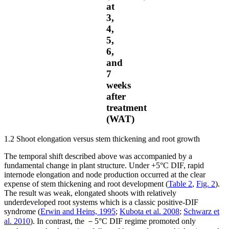
at
3,
4,
5,
6,
and
7
weeks
after
treatment
(WAT)
1.2 Shoot elongation versus stem thickening and root growth
The temporal shift described above was accompanied by a
fundamental change in plant structure. Under +5°C DIF, rapid
internode elongation and node production occurred at the clear
expense of stem thickening and root development (
Table 2
,
Fig. 2
).
The result was weak, elongated shoots with relatively
underdeveloped root systems which is a classic positive-DIF
syndrome (
Erwin and Heins, 1995
;
Kubota et al. 2008
;
Schwarz et
al. 2010
). In contrast, the －5°C DIF regime promoted only