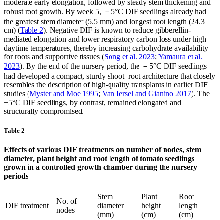
moderate early elongation, followed by steady stem thickening and
robust root growth. By week 5, －5°C DIF seedlings already had
the greatest stem diameter (5.5 mm) and longest root length (24.3
cm) (
Table 2
). Negative DIF is known to reduce gibberellin-
mediated elongation and lower respiratory carbon loss under high
daytime temperatures, thereby increasing carbohydrate availability
for roots and supportive tissues (
Song et al. 2023
;
Yamaura et al.
2023
). By the end of the nursery period, the －5°C DIF seedlings
had developed a compact, sturdy shoot–root architecture that closely
resembles the description of high-quality transplants in earlier DIF
studies (
Myster and Moe 1995
;
Van Iersel and Gianino 2017
). The
+5°C DIF seedlings, by contrast, remained elongated and
structurally compromised.
Table 2
Effects of various DIF treatments on number of nodes, stem
diameter, plant height and root length of tomato seedlings
grown in a controlled growth chamber during the nursery
periods
Stem
Plant
Root
No. of
DIF treatment
diameter
height
length
nodes
(mm)
(cm)
(cm)