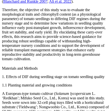
(
Blanchard and Runkle 2007
;
Ali et al. 2022
).
Therefore, the objective of this study was to evaluate the
morphological traits and chlorophyll content (as a physiological
parameter) of tomato seedlings to differing DIF regimes during the
nursery stage and to determine how variations in seedling quality
influence early post-transplant growth, inflorescence development,
fruit set stability, and early yield. By elucidating these carry-over
effects, this research aims to provide science-based guidance for
producing robust seedlings capable of withstanding high-
temperature nursery conditions and to support the development of
reliable transplant management strategies that enhance early
reproductive stability and productivity in long-term greenhouse
tomato cultivation.
Materials and Methods
1. Effects of DIF during seedling stage on tomato seedling quality
1.1 Planting material and growing conditions
A European-type tomato cultivar (
Solanum lycopersicum
L.
‘Redkhan’; Mifuko Seed Co., Ltd., Korea) was used in this study.
Seeds were sown into 32-cell plug trays filled with a horticultural
substrate (‘Fieldwang’; Nongwoobio Co., Ltd., Korea) composed of