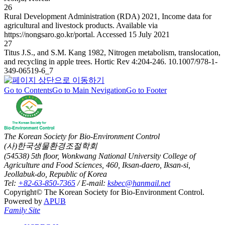
26
Rural Development Administration (RDA) 2021, Income data for
agricultural and livestock products. Available via
https://nongsaro.go.kr/portal. Accessed 15 July 2021
27
Titus J.S., and S.M. Kang 1982, Nitrogen metabolism, translocation,
and recycling in apple trees. Hortic Rev 4:204-246.
10.1007/978-1-
349-06519-6_7
Go to Contents
Go to Main Nevigation
Go to Footer
The Korean Society for Bio-Environment Control
(사)한국생물환경조절학회
(54538) 5th floor, Wonkwang National University College of
Agriculture and Food Sciences, 460, Iksan-daero, Iksan-si,
Jeollabuk-do, Republic of Korea
Tel:
+82-63-850-7365
/ E-mail:
ksbec@hanmail.net
Copyright© The Korean Society for Bio-Environment Control.
Powered by
APUB
Family Site