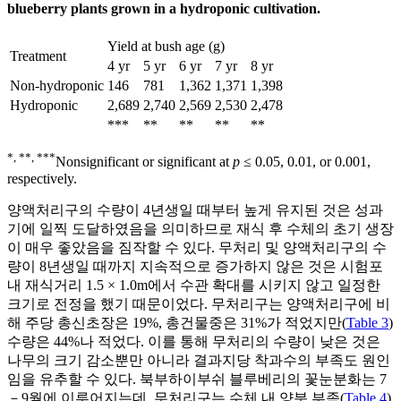
blueberry plants grown in a hydroponic cultivation.
Yield at bush age (g)
Treatment
4 yr
5 yr
6 yr
7 yr
8 yr
Non-hydroponic
146
781
1,362
1,371
1,398
Hydroponic
2,689
2,740
2,569
2,530
2,478
***
**
**
**
**
*, **, ***
Nonsignificant or significant at
p
≤ 0.05, 0.01, or 0.001,
respectively.
양액처리구의 수량이 4년생일 때부터 높게 유지된 것은 성과
기에 일찍 도달하였음을 의미하므로 재식 후 수체의 초기 생장
이 매우 좋았음을 짐작할 수 있다. 무처리 및 양액처리구의 수
량이 8년생일 때까지 지속적으로 증가하지 않은 것은 시험포
내 재식거리 1.5 × 1.0m에서 수관 확대를 시키지 않고 일정한
크기로 전정을 했기 때문이었다. 무처리구는 양액처리구에 비
해 주당 총신초장은 19%, 총건물중은 31%가 적었지만(
Table 3
)
수량은 44%나 적었다. 이를 통해 무처리의 수량이 낮은 것은
나무의 크기 감소뿐만 아니라 결과지당 착과수의 부족도 원인
임을 유추할 수 있다. 북부하이부쉬 블루베리의 꽃눈분화는 7
－9월에 이루어지는데, 무처리구는 수체 내 양분 부족(
Table 4
)