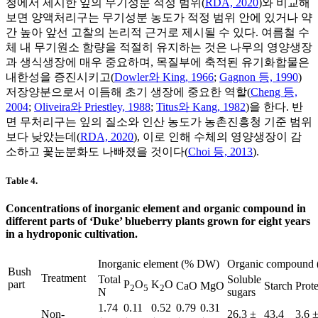
청에서 제시한 잎의 무기성분 적정 범위(
RDA, 2020
)와 비교해
보면 양액처리구는 무기성분 농도가 적정 범위 안에 있거나 약
간 높아 앞선 고찰의 논리적 근거로 제시될 수 있다. 여름철 수
체 내 무기원소 함량을 적절히 유지하는 것은 나무의 영양생장
과 생식생장에 매우 중요하며, 목질부에 축적된 유기화합물은
내한성을 증진시키고(
Dowler와 King, 1966
;
Gagnon 등, 1990
)
저장양분으로서 이듬해 초기 생장에 중요한 역할(
Cheng 등,
2004
;
Oliveira와 Priestley, 1988
;
Titus와 Kang, 1982
)을 한다. 반
면 무처리구는 잎의 질소와 인산 농도가 농촌진흥청 기준 범위
보다 낮았는데(
RDA, 2020
), 이로 인해 수체의 영양생장이 감
소하고 꽃눈분화도 나빠졌을 것이다(
Choi 등, 2013
).
Table 4.
Concentrations of inorganic element and organic compound in
different parts of ‘Duke’ blueberry plants grown for eight years
in a hydroponic cultivation.
Inorganic element (% DW)
Organic compound
Bush
Treatment
Total
Soluble
part
P
O
K
O
CaO
MgO
Starch
Prot
2
5
2
N
sugars
1.74
0.11
0.52
0.79
0.31
Non-
26.3 ±
43.4
3.6 