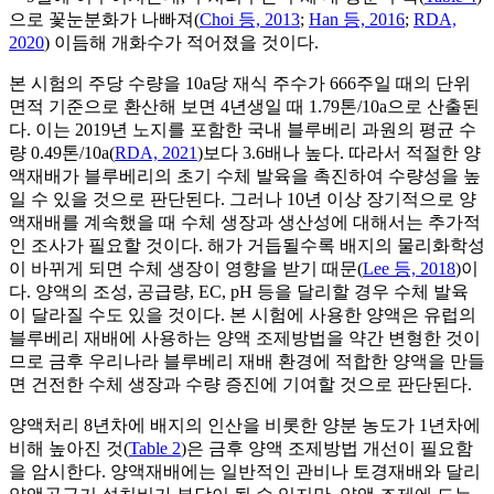
으로 꽃눈분화가 나빠져(
Choi 등, 2013
;
Han 등, 2016
;
RDA,
2020
) 이듬해 개화수가 적어졌을 것이다.
본 시험의 주당 수량을 10a당 재식 주수가 666주일 때의 단위
면적 기준으로 환산해 보면 4년생일 때 1.79톤/10a으로 산출된
다. 이는 2019년 노지를 포함한 국내 블루베리 과원의 평균 수
량 0.49톤/10a(
RDA, 2021
)보다 3.6배나 높다. 따라서 적절한 양
액재배가 블루베리의 초기 수체 발육을 촉진하여 수량성을 높
일 수 있을 것으로 판단된다. 그러나 10년 이상 장기적으로 양
액재배를 계속했을 때 수체 생장과 생산성에 대해서는 추가적
인 조사가 필요할 것이다. 해가 거듭될수록 배지의 물리화학성
이 바뀌게 되면 수체 생장이 영향을 받기 때문(
Lee 등, 2018
)이
다. 양액의 조성, 공급량, EC, pH 등을 달리할 경우 수체 발육
이 달라질 수도 있을 것이다. 본 시험에 사용한 양액은 유럽의
블루베리 재배에 사용하는 양액 조제방법을 약간 변형한 것이
므로 금후 우리나라 블루베리 재배 환경에 적합한 양액을 만들
면 건전한 수체 생장과 수량 증진에 기여할 것으로 판단된다.
양액처리 8년차에 배지의 인산을 비롯한 양분 농도가 1년차에
비해 높아진 것(
Table 2
)은 금후 양액 조제방법 개선이 필요함
을 암시한다. 양액재배에는 일반적인 관비나 토경재배와 달리