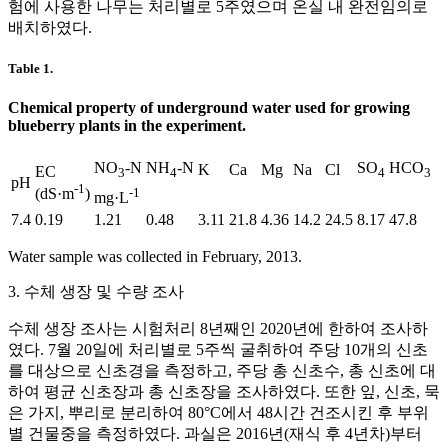
험에 사용한 나무는 처리별로 5주였으며 온실 내 완전임의로
배치하였다.
Table 1.
Chemical property of underground water used for growing
blueberry plants in the experiment.
NO
-N
NH
-N
SO
HCO
K
Ca
Mg
Na
Cl
EC
3
4
4
3
pH
-1
-1
(dS·m
)
mg·L
7.4
0.19
1.21
0.48
3.11
21.8
4.36
14.2
24.5
8.17
47.8
Water sample was collected in February, 2013.
3. 수체 생장 및 수량 조사
수체 생장 조사는 시험처리 8년째인 2020년에 한하여 조사하
였다. 7월 20일에 처리별로 5주씩 굴취하여 주당 10개의 신초
를 대상으로 신초경을 측정하고, 주당 총 신초수, 총 신초에 대
하여 평균 신초장과 총 신초장을 조사하였다. 또한 잎, 신초, 묵
은 가지, 뿌리로 분리하여 80°C에서 48시간 건조시킨 후 부위
별 건물중을 측정하였다. 과실은 2016년(재식 후 4년차)부터