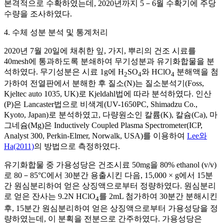
본격적으로 수확하였는데, 2020년까지 5－6월 수확기에 주당
수량을 조사하였다.
4. 수체 성분 분석 및 통계처리
2020년 7월 20일에 채취한 잎, 가지, 뿌리의 건조 시료를
40mesh에 통과하도록 분쇄하여 무기성분과 유기화합물을 분
석하였다. 무기성분은 시료 1g에 H
SO
와 HClO
분해액을 첨
2
4
4
가하여 전열판에서 분해한 후 질소(N)는 질소분석기(Foss,
Kjeltec auto 1035, UK)로 Kjeldahl법에 따라 분석하였다. 인산
(P)은 Lancaster법으로 비색계(UV-1650PC, Shimadzu Co.,
Kyoto, Japan)로 분석하였고, 다량원소인 칼륨(K), 칼슘(Ca), 마
그네슘(Mg)은 Inductively Coupled Plasma Spectrometer(ICP,
Analyst 300, Perkin-Elmer, Norwalk, USA)를 이용하여
Lee와
Ha(2011)
의 방법으로 측정하였다.
유기화합물 중 가용성당은 건조시료 50mg을 80% ethanol (v/v)
로 80－85°C에서 30분간 용출시킨 다음, 15,000 × g에서 15분
간 원심분리하여 얻은 상징액으로부터 정량하였다. 원심분리
로 얻은 잔사는 9.2N HClO
를 2mL 첨가하여 30분간 분해시킨
4
후, 15분간 원심분리하여 얻은 상징액으로부터 가용성당을 정
량하였는데, 이 분획을 전분으로 간주하였다. 가용성당은