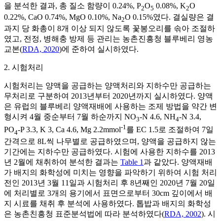
을 분석한 결과, 총 질소 함량이 0.24%, P
O
0.08%, K
O
2
5
2
0.22%, CaO 0.74%, MgO 0.10%, Na
O 0.15%였다. 결실량은 결
2
과지 당 화총이 8개 이상 되지 않도록 꽃봉오리를 솎아 조절하
였고, 전정, 병해충 방제 등 관리는 농촌진흥청 블루베리 영농
교본(
RDA, 2020
)에 준하여 실시하였다.
2. 시험처리
시험처리는 양액을 공급하는 양액처리와 지하수만 공급하는
무처리로 구분하여 2013년부터 2020년까지 실시하였다. 양액
은 유럽의 블루베리 양액재배에 사용하는 조제 방법을 약간 변
형시켜 4월 중순부터 7월 하순까지 NO
-N 4.6, NH
-N 3.4,
3
4
-1
PO
-P 3.3, K 3, Ca 4.6, Mg 2.2mmol
를 EC 1.5로 조절하여 7일
4
간격으로 8L씩 나무별로 공급하였으며, 양액을 공급하지 않는
기간에는 지하수만 공급하였다. 시험에 사용한 지하수를 2013
년 2월에 채취하여 분석한 결과는
Table 1
과 같았다. 양액재배
가 배지의 화학성에 미치는 영향을 파악하기 위하여 시험 처리
전인 2013년 3월 11일과 시험처리 후 8년째인 2020년 7월 20일
에 처리별로 3개의 용기에서 표면으로부터 30cm 깊이에서 배
지 시료를 채취 후 분석에 사용하였다. 톱밥과 배지의 화학성
은 농촌친흥청 표준분석법에 따라 분석하였다(
RDA, 2002
). 시