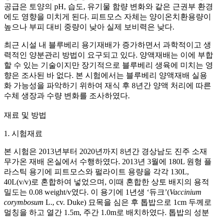
공급은 토양의 pH, 습도, 유기물 함량 변화와 같은 근권부 환경
에도 영향을 미치게 된다. 피트모스 자체는 양이온치환용량이
높으나 부피 대비 중량이 낮아 실제 보비력은 낮다.
최근 시설 내 블루베리 용기재배가 증가하면서 과학적이고 생
력적인 양분관리 방법이 요구되고 있다. 양액재배는 이에 부합
할 수 있는 기술이지만 장기적으로 블루베리 생육에 미치는 영
향은 조사된 바 없다. 본 시험에서는 블루베리 양액재배 실용
화 가능성을 파악하기 위하여 재식 후 8년간 양액 처리에 따른
수체 생장과 수량 변화를 조사하였다.
재료 및 방법
1. 시험재료
본 시험은 2013년부터 2020년까지 8년간 경상남도 진주 소재
무가온 재배 온실에서 수행하였다. 2013년 3월에 180L 원형 플
라스틱 용기에 피트모스와 펄라이트 용량을 각각 130L,
40L(v/v)로 혼합하여 넣었으며, 이때 혼합한 상토 배지의 용적
밀도는 0.08 weight/v였다. 이 용기에 1년생 ‘듀크’(
Vaccinium
corymbosum
L., cv. Duke) 묘목을 심은 후 톱밥으로 1cm 두께로
멀칭을 하고 열간 1.5m, 주간 1.0m로 배치하였다. 톱밥의 성분