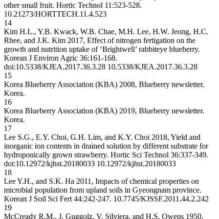
other small fruit. Hortic Technol 11:523-528.
10.21273/HORTTECH.11.4.523
14
Kim H.L., Y.B. Kwack, W.B. Chae, M.H. Lee, H.W. Jeong, H.C.
Rhee, and J.K. Kim 2017, Effect of nitrogen fertigation on the
growth and nutrition uptake of ‘Brightwell’ rabbiteye blueberry.
Korean J Environ Agric 36:161-168.
doi:10.5338/KJEA.2017.36.3.28
10.5338/KJEA.2017.36.3.28
15
Korea Blueberry Association (KBA) 2008, Blueberry newsletter.
Korea.
16
Korea Blueberry Association (KBA) 2019, Blueberry newsletter.
Korea.
17
Lee S.G., E.Y. Choi, G.H. Lim, and K.Y. Choi 2018, Yield and
inorganic ion contents in drained solution by different substrate for
hydroponically grown strawberry. Hortic Sci Technol 36:337-349.
doi:10.12972/kjhst.20180033
10.12972/kjhst.20180033
18
Lee Y.H., and S.K. Ha 2011, Impacts of chemical properties on
microbial population from upland soils in Gyeongnam province.
Korean J Soil Sci Fert 44:242-247.
10.7745/KJSSF.2011.44.2.242
19
McCready R.M., J. Guggolz, V. Silviera, and H.S. Owens 1950,