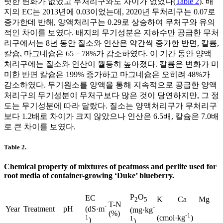
렷한 변화가 없었고 무처리구와도 차이가 없었다(
Table 2
). 배
지의 EC는 2013년에 0.03이었는데, 2020년 무처리구는 0.07로
증가한데 반해, 양액처리구는 0.29로 상승하여 무처구와 유의
적인 차이를 보였다. 배지의 무기성분은 지하수만 공급한 무처
리구에서는 8년 동안 질소와 인산은 약간씩 증가한 반면, 칼륨,
칼슘, 마그네슘은 65－78%가 감소하였다. 이 기간 동안 양액
처리구에는 질소와 인산이 월등히 높아졌다. 칼륨은 변화가 미
미한 반면 칼슘은 199% 증가하고 마그네슘은 오히려 48%가
감소하였다. 무기원소를 양액을 통해 지속적으로 공급한 양액
처리구의 무기성분이 무처구보다 많은 것이 당연하지만, 그 정
도는 무기성분에 따라 달랐다. 질소는 양액처리구가 무처리구
보다 1.2배로 차이가 크지 않았으나 인산은 6.5배, 칼슘은 7.0배
로 큰 차이를 보였다.
Table 2.
Chemical property of mixtures of peatmoss and perlite used for
root media of container-growing ‘Duke’ blueberry.
P
O
EC
K
Ca
Mg
2
5
T-N
-
-
Year
Treatment
pH
(dS·m
(mg·kg
(%)
-1
1
(cmol·kg
)
1
)
)