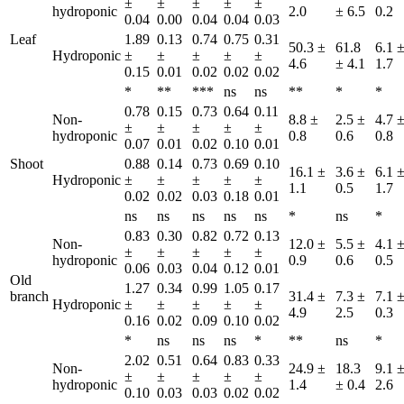
±
±
±
±
±
hydroponic
2.0
± 6.5
0.2
0.04
0.00
0.04
0.04
0.03
Leaf
1.89
0.13
0.74
0.75
0.31
50.3 ±
61.8
6.1 
Hydroponic
±
±
±
±
±
4.6
± 4.1
1.7
0.15
0.01
0.02
0.02
0.02
*
**
***
ns
ns
**
*
*
0.78
0.15
0.73
0.64
0.11
Non-
8.8 ±
2.5 ±
4.7 
±
±
±
±
±
hydroponic
0.8
0.6
0.8
0.07
0.01
0.02
0.10
0.01
Shoot
0.88
0.14
0.73
0.69
0.10
16.1 ±
3.6 ±
6.1 
Hydroponic
±
±
±
±
±
1.1
0.5
1.7
0.02
0.02
0.03
0.18
0.01
ns
ns
ns
ns
ns
*
ns
*
0.83
0.30
0.82
0.72
0.13
Non-
12.0 ±
5.5 ±
4.1 
±
±
±
±
±
hydroponic
0.9
0.6
0.5
0.06
0.03
0.04
0.12
0.01
Old
1.27
0.34
0.99
1.05
0.17
branch
31.4 ±
7.3 ±
7.1 
Hydroponic
±
±
±
±
±
4.9
2.5
0.3
0.16
0.02
0.09
0.10
0.02
*
ns
ns
ns
*
**
ns
*
2.02
0.51
0.64
0.83
0.33
Non-
24.9 ±
18.3
9.1 
±
±
±
±
±
hydroponic
1.4
± 0.4
2.6
0.10
0.03
0.03
0.02
0.02