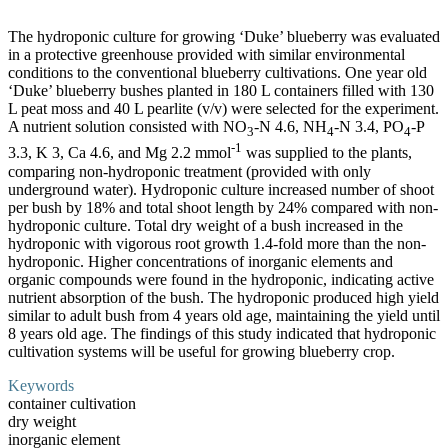
The hydroponic culture for growing ‘Duke’ blueberry was evaluated
in a protective greenhouse provided with similar environmental
conditions to the conventional blueberry cultivations. One year old
‘Duke’ blueberry bushes planted in 180 L containers filled with 130
L peat moss and 40 L pearlite (v/v) were selected for the experiment.
A nutrient solution consisted with NO
-N 4.6, NH
-N 3.4, PO
-P
3
4
4
-1
3.3, K 3, Ca 4.6, and Mg 2.2 mmol
was supplied to the plants,
comparing non-hydroponic treatment (provided with only
underground water). Hydroponic culture increased number of shoot
per bush by 18% and total shoot length by 24% compared with non-
hydroponic culture. Total dry weight of a bush increased in the
hydroponic with vigorous root growth 1.4-fold more than the non-
hydroponic. Higher concentrations of inorganic elements and
organic compounds were found in the hydroponic, indicating active
nutrient absorption of the bush. The hydroponic produced high yield
similar to adult bush from 4 years old age, maintaining the yield until
8 years old age. The findings of this study indicated that hydroponic
cultivation systems will be useful for growing blueberry crop.
Keywords
container cultivation
dry weight
inorganic element