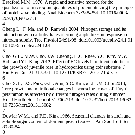
Bradford M.M. 1976, A rapid and sensitive method for the
quantization of microgram quantities of protein utilizing the principle
of protein-dye binding. Anal Biochem 72:248-254.
10.1016/0003-
2697(76)90527-3
4
Cheng L., F. Ma, and D. Ranwala 2004, Nitrogen storage and its
interaction with carbohydrates of young apple trees in response to
nitrogen supply. Tree Physiol 24:91-98. doi:10.1093/treephy/24.1.91
10.1093/treephys/24.1.91
5
Choi G.L., M.W. Cho, J.W. Cheong, H.C. Rhee, Y.C. Kim, M.Y.
Roh, and Y.I. Kang 2012, Effect of EC levels in nutrient solution on
the growth of juvenile rose in hydroponics using coir substrate. J
Bio Env Con 21:317-321.
10.12791/KSBEC.2012.21.4.317
6
Choi S.T., D.S. Park, G.H. Ahn, S.C. Kim, and T.M. Choi 2013,
Tree growth and nutritional changes in senescing leaves of ‘Fuyu’
persimmon as affected by different nitrogen rates during summer.
Kor J Hortic Sci Technol 31:706-713. doi:10.7235/hort.2013.13082
10.7235/hort.2013.13082
7
Dowler W.M., and F.D. King 1966, Seasonal changes in starch and
soluble sugar content of dormant peach tissues. J Am Soc Hort Sci
89:80-84.
8