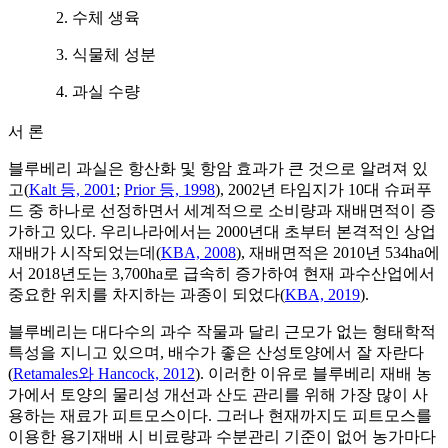
2. 수체 생육
3. 식물체 성분
4. 과실 수량
서 론
블루베리 과실은 항산화 및 항암 효과가 큰 것으로 알려져 있
고(
Kalt 등, 2001
;
Prior 등, 1998
), 2002년 타임지가 10대 슈퍼푸
드 중 하나로 선정하면서 세계적으로 소비량과 재배면적이 증
가하고 있다. 우리나라에서는 2000년대 초부터 본격적인 상업
재배가 시작되었는데(
KBA, 2008
), 재배면적은 2010년 534ha에
서 2018년도는 3,700ha로 급속히 증가하여 현재 과수산업에서
중요한 위치를 차지하는 과종이 되었다(
KBA, 2019
).
블루베리는 대다수의 과수 작물과 달리 근모가 없는 형태학적
특성을 지니고 있으며, 배수가 좋은 산성토양에서 잘 자란다
(
Retamales와 Hancock, 2012
). 이러한 이유로 블루베리 재배 농
가에서 토양의 물리성 개선과 산도 관리를 위해 가장 많이 사
용하는 재료가 피트모스이다. 그러나 현재까지도 피트모스를
이용한 용기재배 시 비료량과 수분관리 기준이 없어 농가마다