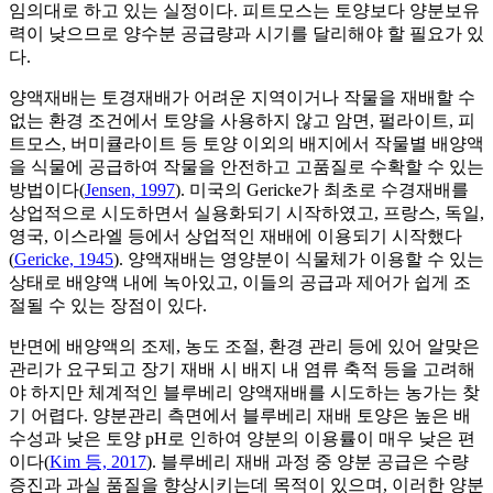
임의대로 하고 있는 실정이다. 피트모스는 토양보다 양분보유
력이 낮으므로 양수분 공급량과 시기를 달리해야 할 필요가 있
다.
양액재배는 토경재배가 어려운 지역이거나 작물을 재배할 수
없는 환경 조건에서 토양을 사용하지 않고 암면, 펄라이트, 피
트모스, 버미큘라이트 등 토양 이외의 배지에서 작물별 배양액
을 식물에 공급하여 작물을 안전하고 고품질로 수확할 수 있는
방법이다(
Jensen, 1997
). 미국의 Gericke가 최초로 수경재배를
상업적으로 시도하면서 실용화되기 시작하였고, 프랑스, 독일,
영국, 이스라엘 등에서 상업적인 재배에 이용되기 시작했다
(
Gericke, 1945
). 양액재배는 영양분이 식물체가 이용할 수 있는
상태로 배양액 내에 녹아있고, 이들의 공급과 제어가 쉽게 조
절될 수 있는 장점이 있다.
반면에 배양액의 조제, 농도 조절, 환경 관리 등에 있어 알맞은
관리가 요구되고 장기 재배 시 배지 내 염류 축적 등을 고려해
야 하지만 체계적인 블루베리 양액재배를 시도하는 농가는 찾
기 어렵다. 양분관리 측면에서 블루베리 재배 토양은 높은 배
수성과 낮은 토양 pH로 인하여 양분의 이용률이 매우 낮은 편
이다(
Kim 등, 2017
). 블루베리 재배 과정 중 양분 공급은 수량
증진과 과실 품질을 향상시키는데 목적이 있으며, 이러한 양분