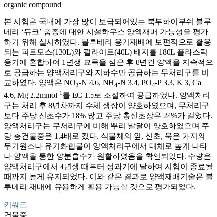
organic compound
본 시험은 국내에 가장 많이 보급되어있는 북부하이부쉬 블루
베리 ‘듀크’ 품종에 대한 시설하우스 양액재배 가능성을 평가
하기 위해 실시하였다. 블루베리 용기재배에 보편적으로 활용
되는 피트모스(130L)와 펄라이트(40L) 배지를 180L 플라스틱
용기에 혼합하여 1년생 묘목을 심은 후 8년간 양액을 지속적으
로 공급하는 양액처리구와 지하수만 공급하는 무처리구를 비
교하였다. 양액은 NO
-N 4.6, NH
-N 3.4, PO
-P 3.3, K 3, Ca
3
4
4
-1
4.6, Mg 2.2mmol
를 EC 1.5로 조절하여 공급하였다. 양액처리
구는 처리 후 8년차까지 수체 생장이 양호하였으며, 무처리구
보다 주당 신초수가 18% 많고 주당 총신초장은 24%가 길었다.
양액처리구는 무처리구에 비해 뿌리 발달이 양호하였으며 주
당 총건물중은 1.4배로 컸다. 식물체의 잎, 신초, 묵은 가지의
무기원소나 유기화합물이 양액처리구에서 대체로 높게 나타
나 양액을 통한 양분흡수가 원활하였음을 확인되었다. 수량은
양액처리구에서 4년생 때부터 성과기에 달하여 시험이 종료될
때까지 높게 유지되었다. 이와 같은 결과로 양액재배기술은 블
루베리 재배에 유용하게 활용 가능할 것으로 평가되었다.
키워드
건물중