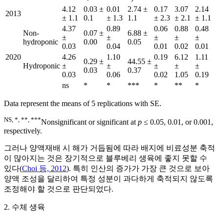
4.12
0.03 ±
0.01
2.74 ±
0.17
3.07
2.14
2013
± 1.1
0.1
± 1.3
1.1
± 2.3
± 2.1
± 1.1
4.37
0.89
0.06
0.88
0.48
Non-
0.07 ±
6.88 ±
±
±
±
±
±
hydroponic
0.00
0.05
0.03
0.04
0.01
0.02
0.01
2020
4.26
1.10
0.19
6.12
1.11
0.29 ±
44.55 ±
Hydroponic
±
±
±
±
±
0.03
0.37
0.03
0.06
0.02
1.05
0.19
ns
*
*
***
*
**
*
Data represent the means of 5 replications with SE.
NS, *, **, ***
Nonsignificant or significant at
p
≤ 0.05, 0.01, or 0.001,
respectively.
그러나 양액재배 시 해가 거듭됨에 따라 배지에 비료성분 축적
이 많아지는 것은 장기적으로 블루베리 생육에 좋지 못할 수
있다(
Choi 등, 2012
). 특히 인산의 증가가 가장 큰 것으로 보아
양액 조성을 달리하여 특정 성분이 과다하게 축적되지 않도록
조정해야 할 것으로 판단되었다.
2. 수체 생육