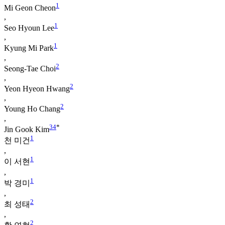
1
Mi Geon Cheon
,
1
Seo Hyoun Lee
,
1
Kyung Mi Park
,
2
Seong-Tae Choi
,
2
Yeon Hyeon Hwang
,
2
Young Ho Chang
,
3
4
*
Jin Gook Kim
1
천 미건
,
1
이 서현
,
1
박 경미
,
2
최 성태
,
2