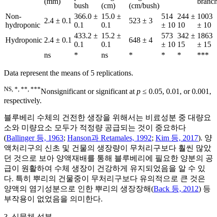
(mm)
branc
bush
(cm)
(cm/bush)
Non-
366.0 ±
15.0 ±
514
244 ±
1003
2.4 ± 0.1
523 ± 3
hydroponic
0.1
0.1
± 10
10
± 10
433.2 ±
15.2 ±
573
342 ±
1863
Hydroponic
2.4 ± 0.1
648 ± 4
0.1
0.1
± 10
15
± 15
ns
*
ns
*
*
*
***
Data represent the means of 5 replications.
NS, *, **, ***
Nonsignificant or significant at
p
≤ 0.05, 0.01, or 0.001,
respectively.
블루베리 수체의 건전한 생장을 위해서는 비료성분 중 대량요
소와 미량요소 모두가 적정량 공급되는 것이 중요하다
(
Ballinger 등, 1963
;
Hanson과 Retamales, 1992
;
Kim 등, 2017
). 양
액처리구의 신초 및 건물의 생장량이 무처리구보다 훨씬 많았
던 것으로 보아 양액재배를 통해 블루베리에 필요한 양분의 공
급이 원활하여 수체 생장이 건강하게 유지되었음을 알 수 있
다. 특히 뿌리의 건물중이 무처리구보다 유의적으로 큰 것은
양액의 염기성분으로 인한 뿌리의 생장장해(
Back 등, 2012
) 등
부작용이 없었음을 의미한다.
3. 식물체 성분