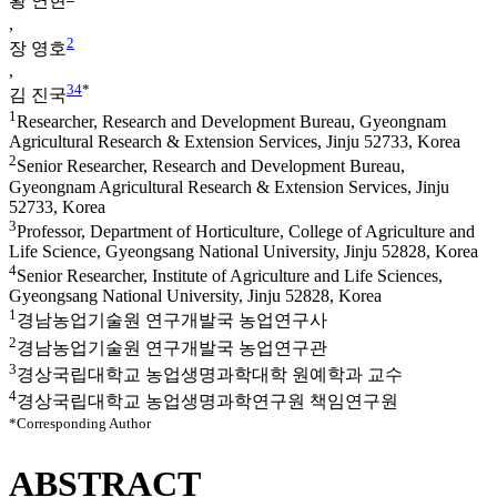
황 연현
,
2
장 영호
,
3
4
*
김 진국
1
Researcher, Research and Development Bureau, Gyeongnam
Agricultural Research & Extension Services, Jinju 52733, Korea
2
Senior Researcher, Research and Development Bureau,
Gyeongnam Agricultural Research & Extension Services, Jinju
52733, Korea
3
Professor, Department of Horticulture, College of Agriculture and
Life Science, Gyeongsang National University, Jinju 52828, Korea
4
Senior Researcher, Institute of Agriculture and Life Sciences,
Gyeongsang National University, Jinju 52828, Korea
1
경남농업기술원 연구개발국 농업연구사
2
경남농업기술원 연구개발국 농업연구관
3
경상국립대학교 농업생명과학대학 원예학과 교수
4
경상국립대학교 농업생명과학연구원 책임연구원
*Corresponding Author
ABSTRACT