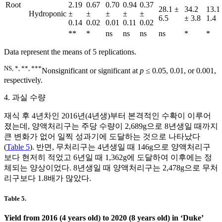
Root
2.19
0.67
0.70
0.94
0.37
28.1 ±
34.2
13.1
Hydroponic
±
±
±
±
±
6.5
± 3.8
1.4
0.14
0.02
0.01
0.11
0.02
**
*
ns
ns
ns
ns
*
*
Data represent the means of 5 replications.
NS, *, **, ***
Nonsignificant or significant at
p
≤ 0.05, 0.01, or 0.001,
respectively.
4. 과실 수량
재식 후 4년차인 2016년(4년생)부터 본격적인 수확이 이루어
졌는데, 양액처리구는 주당 수량이 2,689g으로 8년생일 때까지
큰 변화가 없어 일찍 성과기에 도달하는 것으로 나타났다
(
Table 5
). 반면, 무처리구는 4년생일 때 146g으로 양액처리구
보다 현저히 적었고 6년일 때 1,362g에 도달하여 이후에는 정
체되는 양상이었다. 8년생일 때 양액처리구는 2,478g으로 무처
리구보다 1.8배가 많았다.
Table 5.
Yield from 2016 (4 years old) to 2020 (8 years old) in ‘Duke’