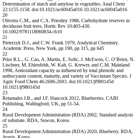
Determination of starch and amylose in vegetables. Anal Chem
22:1155-1158. doi:10.1021/ac60045a016
10.1021/ac60045a016
20
Oliveira C.M., and C.A. Priestley 1988, Carbohydrate reserves in
deciduous fruit trees. Hortic Rev 10:403-430.
10.1002/9781118060834.ch10
21
Pieterzyk D.J., and C.W. Frank 1979, Analytical Chemistry.
Academic Press, New York, pp 190, pp 315, pp 645
22
Prior R.L., G. Cao, A. Martin, E. Sofic, J. McEwen, C. O’Brien, N.
Lischner, M. Ehlenfeldt, W. Kalt, G. Krewer, and C.M. Mainland
1998, Antioxidant capacity as influenced by total phenolic and
anthocyanin content, maturity, and variety of Vaccinium Species. J
Agric Food Chem 46:2686-2693. doi:10.1021/jf980145d
10.1021/jf980145d
23
Retamales J.B., and J.F. Hancock 2012, Blueberries. CABI
Publishing, Wallingford, UK, pp 51-54.
24
Rural Development Administration (RDA) 2002, Standard analysis
of substrate. RDA, Suwon, Korea.
25
Rural Development Administration (RDA) 2020, Blueberry. RDA,
Jeonju, Korea.