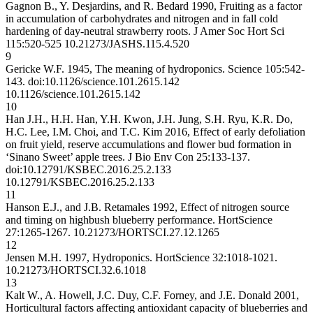
Gagnon B., Y. Desjardins, and R. Bedard 1990, Fruiting as a factor
in accumulation of carbohydrates and nitrogen and in fall cold
hardening of day-neutral strawberry roots. J Amer Soc Hort Sci
115:520-525
10.21273/JASHS.115.4.520
9
Gericke W.F. 1945, The meaning of hydroponics. Science 105:542-
143. doi:10.1126/science.101.2615.142
10.1126/science.101.2615.142
10
Han J.H., H.H. Han, Y.H. Kwon, J.H. Jung, S.H. Ryu, K.R. Do,
H.C. Lee, I.M. Choi, and T.C. Kim 2016, Effect of early defoliation
on fruit yield, reserve accumulations and flower bud formation in
‘Sinano Sweet’ apple trees. J Bio Env Con 25:133-137.
doi:10.12791/KSBEC.2016.25.2.133
10.12791/KSBEC.2016.25.2.133
11
Hanson E.J., and J.B. Retamales 1992, Effect of nitrogen source
and timing on highbush blueberry performance. HortScience
27:1265-1267.
10.21273/HORTSCI.27.12.1265
12
Jensen M.H. 1997, Hydroponics. HortScience 32:1018-1021.
10.21273/HORTSCI.32.6.1018
13
Kalt W., A. Howell, J.C. Duy, C.F. Forney, and J.E. Donald 2001,
Horticultural factors affecting antioxidant capacity of blueberries and