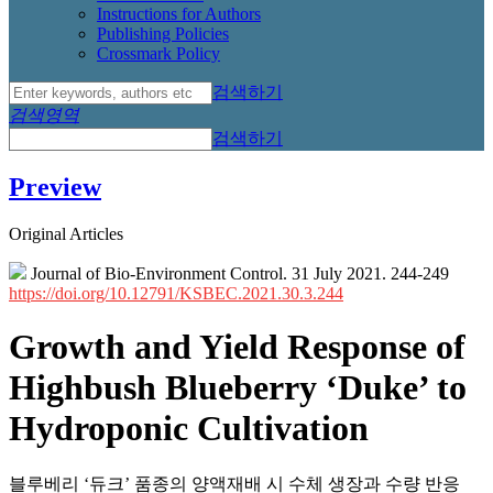
Instructions for Authors
Publishing Policies
Crossmark Policy
검색하기
검색영역
검색하기
Preview
Original Articles
Journal of Bio-Environment Control. 31 July 2021. 244-249
https://doi.org/10.12791/KSBEC.2021.30.3.244
Growth and Yield Response of
Highbush Blueberry ‘Duke’ to
Hydroponic Cultivation
블루베리 ‘듀크’ 품종의 양액재배 시 수체 생장과 수량 반응