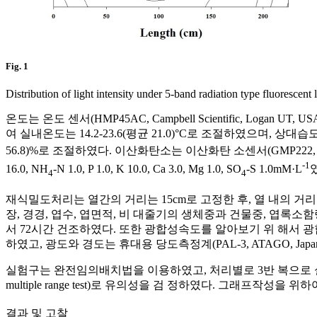
Fig. 1
Distribution of light intensity under 5-band radiation type fluorescent
온도는 온도 센서(HMP45AC, Campbell Scientific, Logan UT, USA)
여 실내온도는 14.2-23.6(평균 21.0)°C로 조절하였으며, 상대습도는 가습 기(
56.8)%로 조절하였다. 이산화탄소는 이산화탄 소센서(GMP222, Vaisal
-1
16.0, NH
-N 1.0, P 1.0, K 10.0, Ca 3.0, Mg 1.0, SO
-S 1.0mM·L
4
4
재식밀도처리는 열간의 거리는 15cm로 고정한 후, 열 내의 거리를 20, 25
장, 경경, 엽수, 엽면적, 비 대줄기의 생체중과 건물중, 엽록소함량, 광합
서 72시간 건조하였다. 또한 광합성속도를 알아보기 위 해서 광합성측정기(LI-
하였고, 광도와 경도는 휴대용 당도측정계(PAL-3, ATAGO, Japan)와
실험구는 완전임의배치법을 이용하였고, 처리별로 3반 복으로 실시하였다. 통계분석
multiple range test)로 유의성을 검 정하였다. 그래프작성을 위하여 SigmaPl
결과 및 고찰