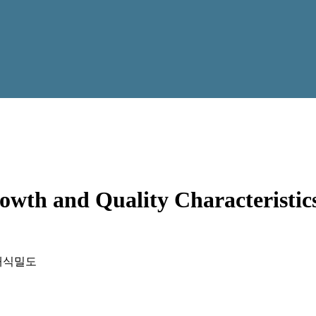
wth and Quality Characteristics
재식밀도