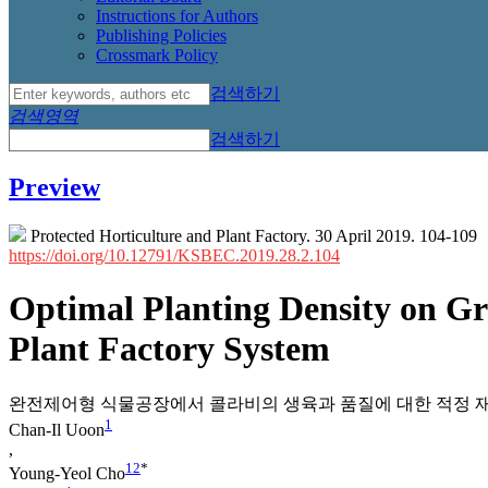
Instructions for Authors
Publishing Policies
Crossmark Policy
검색하기
검색영역
검색하기
Preview
Protected Horticulture and Plant Factory. 30 April 2019. 104-109
https://doi.org/10.12791/KSBEC.2019.28.2.104
Optimal Planting Density on Gro
Plant Factory System
완전제어형 식물공장에서 콜라비의 생육과 품질에 대한 적정 
1
Chan-Il Uoon
,
1
2
*
Young-Yeol Cho