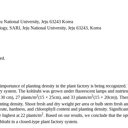
eju National University, Jeju 63243 Korea
logy, SARI, Jeju National University, Jeju 63243, Korea
ed.
portance of planting density in the plant factory is being recognized. 
tory system. The kohlrabi was grown under fluorescent lamps and nutrie
2
2
 30 cm), 27 plants/m
(15 × 25cm), and 33 plants/m
(15 × 20cm)). Ther
nting density. Shoot fresh and dry weight per area or bulb stem fresh a
c rate, hardness, and chlorophyll content and planting density. Significa
2
 highest at 22 plants/m
. Based on our results, we conclude that the op
hlrabi in a closed-type plant factory system.