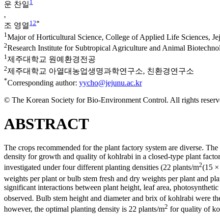
1
운 찬일
,
1
2
*
조 영열
1
Major of Horticultural Science, College of Applied Life Sciences, J
2
Research Institute for Subtropical Agriculture and Animal Biotechno
1
제주대학교 원예환경전공
2
제주대학교 아열대농업생명과학연구소, 친환경연구소
*
Corresponding author:
yycho@jejunu.ac.kr
© The Korean Society for Bio-Environment Control. All rights reserv
ABSTRACT
The crops recommended for the plant factory system are diverse. The im
density for growth and quality of kohlrabi in a closed-type plant fac
2
investigated under four different planting densities (22 plants/m
(15 ×
weights per plant or bulb stem fresh and dry weights per plant and pla
significant interactions between plant height, leaf area, photosyntheti
observed. Bulb stem height and diameter and brix of kohlrabi were the
2
however, the optimal planting density is 22 plants/m
for quality of ko